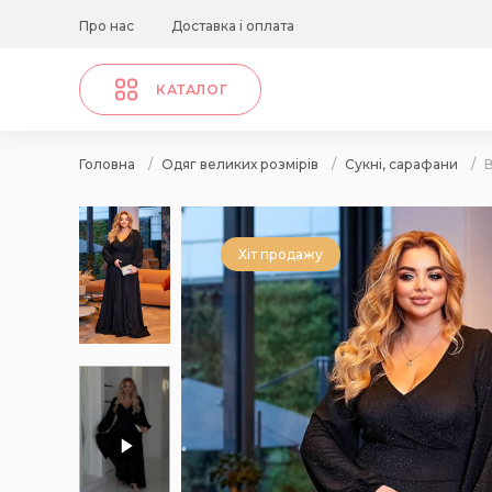
Про нас
Доставка і оплата
КАТАЛОГ
Головна
/
Одяг великих розмірів
/
Сукні, сарафани
/
В
Хіт продажу