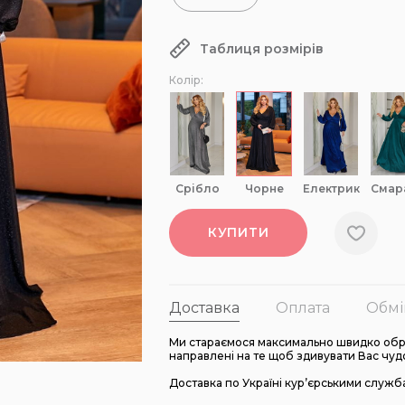
Таблиця розмірів
Колір:
срібло
чорне
електрик
сма
КУПИТИ
Доставка
Оплата
Обмі
Ми стараємося максимально швидко обро
направлені на те щоб здивувати Вас чуд
Доставка по Україні кур’єрськими служб