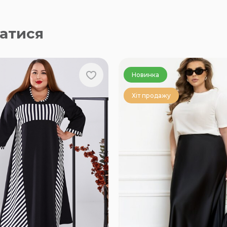
атися
Новинка
Хіт продажу