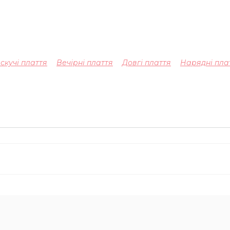
скучі плаття
Вечірні плаття
Довгі плаття
Нарядні пла