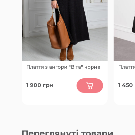
Плаття з ангори "Віта" чорне
Плаття
0
1 900
грн
1 450
48, 50, 52, 54, 56, 58, 60
46-48, 
Переглянуті товари