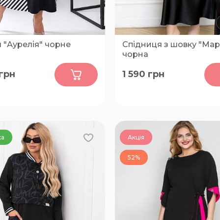
 "Аурелія" чорне
Спідниця з шовку "Мар
чорна
0
0
грн
1 590
грн
66-68, 74-76, 78-80
46-48, 50-52, 54-56, 58-60, 
66-68
ка
Акція
52%