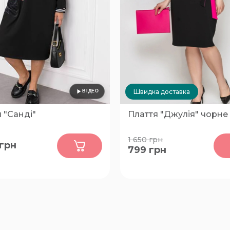
Швидка доставка
 "Санді"
Плаття "Джулія" чорне
0
0
1 650
грн
грн
799
грн
50-52, 54-56, 58-60, 62-64
58