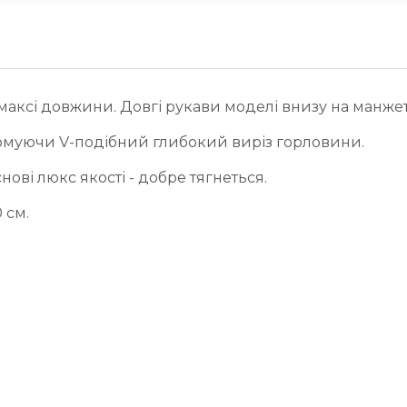
максі довжини. Довгі рукави моделі внизу на манжет
ормуючи V-подібний глибокий виріз горловини.
ові люкс якості - добре тягнеться.
 см.