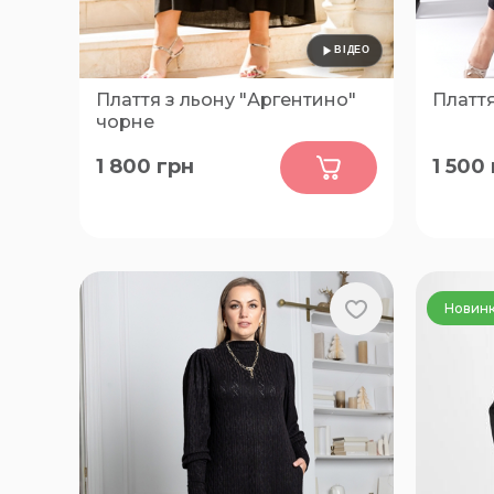
Плаття з льону "Аргентино"
Плаття
чорне
0
1 800
грн
1 500
48-50, 52-54, 56-58, 60-62, 64-66,
62-64, 
68-70
Новин