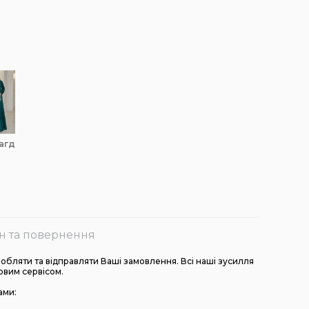
рагд
н та повернення
бляти та відправляти Ваші замовлення. Всі наші зусилля
овим сервісом.
ами: