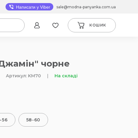
sale@modna-panyanka.com.ua
Написати у Viber
КОШИК
"Джамін" чорне
Артикул: KM70
|
На складі
-56
58-60