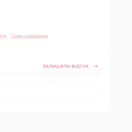
ття
Сукні, сарафани
ЗАЛИШИТИ ВІДГУК