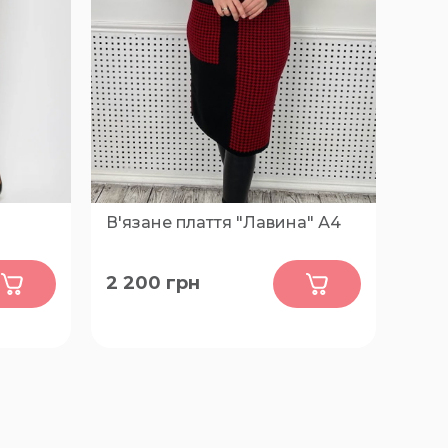
В'язане плаття "Лавина" А4
0
2 200
грн
2XL, 3XL, 4XL, 5XL, 6XL, 7XL