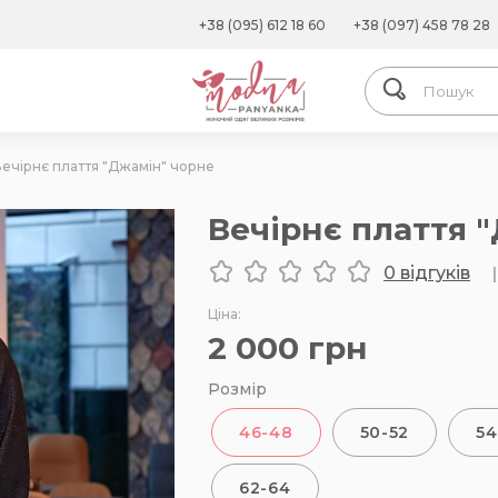
+38 (095) 612 18 60
+38 (097) 458 78 28
ечірнє плаття "Джамін" чорне
Вечірнє плаття 
0 відгуків
|
Ціна:
2 000
грн
Розмір
46-48
50-52
54
62-64