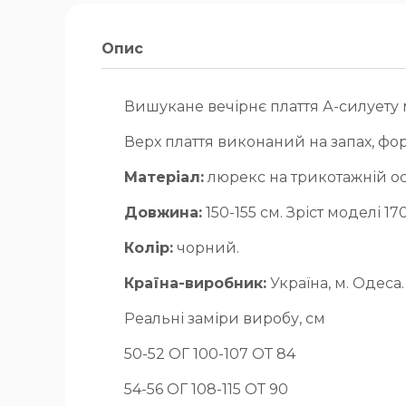
Опис
Вишукане вечірнє плаття А-силуету 
Верх плаття виконаний на запах, ф
Матеріал:
люрекс на трикотажній осн
Довжина:
150-155 см. Зріст моделі 170
Колір:
чорний.
Країна-виробник:
Україна, м. Одеса.
Реальні заміри виробу, см
50-52 ОГ 100-107 ОТ 84
54-56 ОГ 108-115 ОТ 90