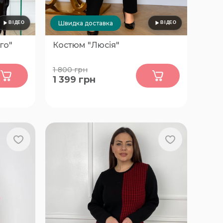
Швидка доставка
го"
Костюм "Люсія"
0
1 800
грн
1 399
грн
62-64,
58