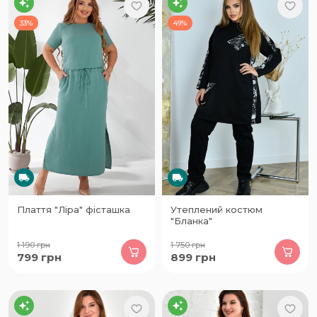
33%
49%
Плаття "Ліра" фісташка
Утеплений костюм
"Бланка"
1 190
грн
1 750
грн
799
грн
899
грн