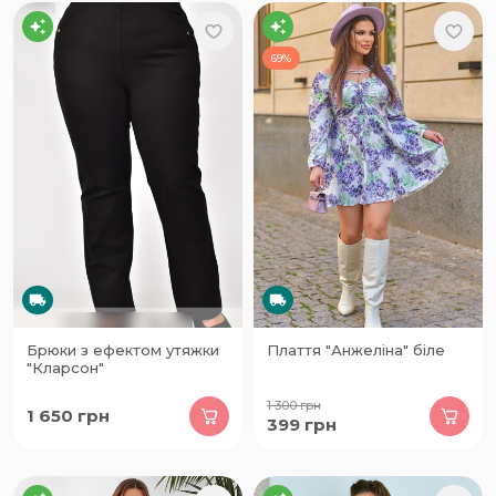
69%
Брюки з ефектом утяжки
Плаття "Анжеліна" біле
"Кларсон"
1 300
грн
1 650
грн
399
грн