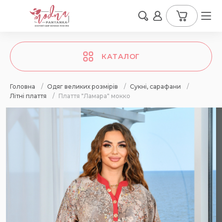
КАТАЛОГ
Головна
/
Одяг великих розмірів
/
Сукні, сарафани
/
Літні плаття
/
Плаття "Ламара" мокко