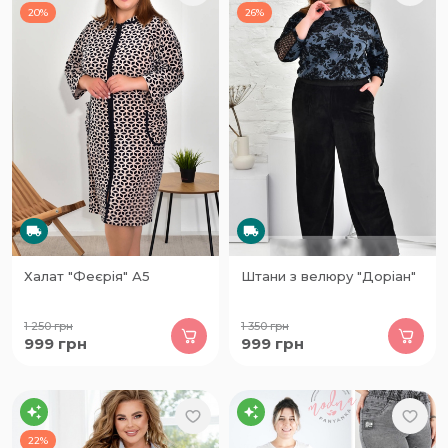
20%
26%
Халат "Феєрія" А5
Штани з велюру "Доріан"
1 250
грн
1 350
грн
999
грн
999
грн
22%