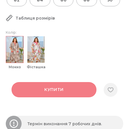
82
84
86
88
90
Таблиця розмірів
Колір:
мокко
фісташка
КУПИТИ
Термін виконання 7 робочих днів.