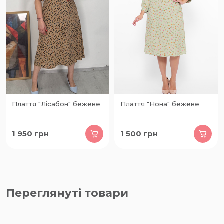
Плаття "Лісабон" бежеве
Плаття "Нона" бежеве
1 950
грн
1 500
грн
Переглянуті товари