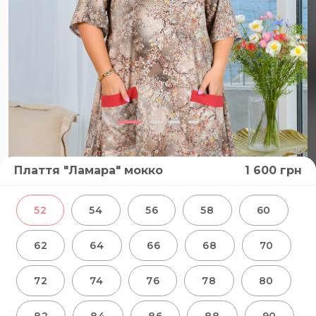
Плаття "Ламара" мокко
1 600
грн
ВІДЕО
52
54
56
58
60
62
64
66
68
70
72
74
76
78
80