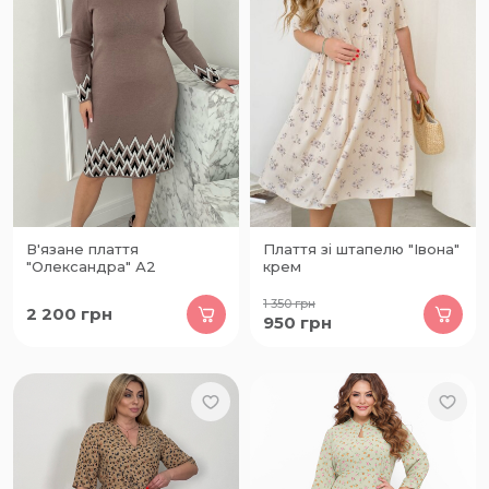
В'язане плаття
Плаття зі штапелю "Івона"
"Олександра" А2
крем
1 350
грн
2 200
грн
950
грн