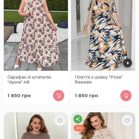
Сарафан зі штапелю
Плаття з шовку "Роза"
"Аріна" А8
бежеве
1 850
грн
1 850
грн
30%