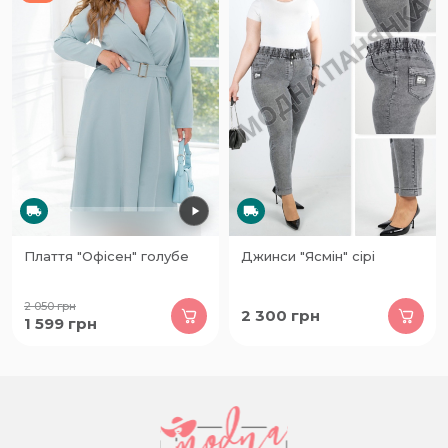
Плаття "Офісен" голубе
Джинси "Ясмін" сірі
2 050
грн
2 300
грн
1 599
грн