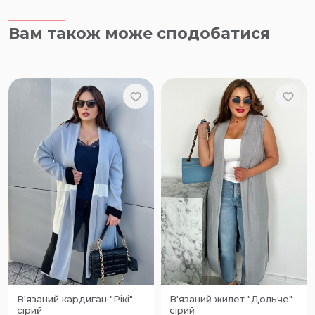
Вам також може сподобатися
В'язаний кардиган "Рікі"
В'язаний жилет "Дольче"
сірий
сірий