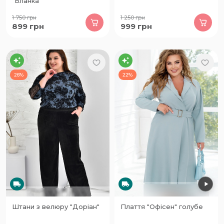
"Бланка"
1 750
грн
1 250
грн
899
грн
999
грн
26%
22%
Штани з велюру "Доріан"
Плаття "Офісен" голубе