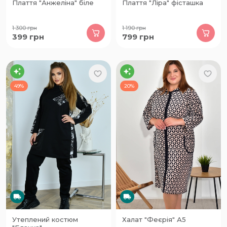
Плаття "Анжеліна" біле
Плаття "Ліра" фісташка
1 300
грн
1 190
грн
399
грн
799
грн
49%
20%
Утеплений костюм
Халат "Феєрія" А5