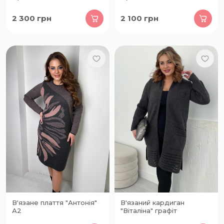
2 300
грн
2 100
грн
В'язане плаття "Антонія"
В'язаний кардиган
А2
"Віталіна" графіт