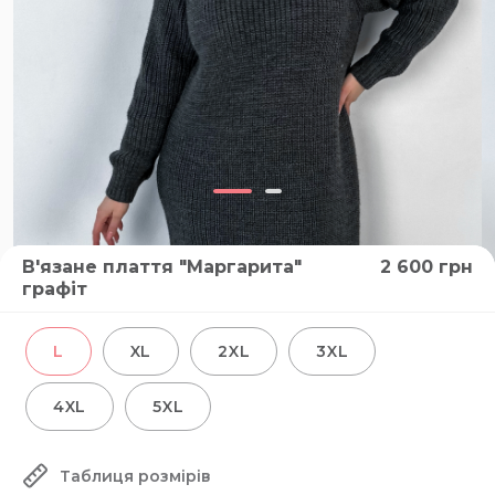
В'язане плаття "Маргарита"
2 600
грн
графіт
L
XL
2XL
3XL
4XL
5XL
Таблиця розмірів