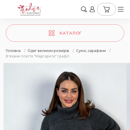
КАТАЛОГ
Головна
/
Одяг великих розмірів
/
Сукні, сарафани
/
В'язане плаття "Маргарита" графіт