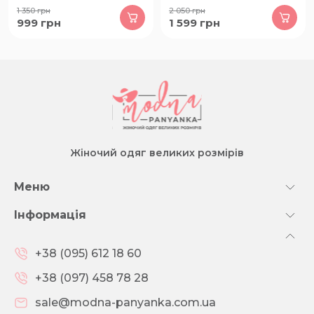
1 350
грн
2 050
грн
999
грн
1 599
грн
Жіночий одяг великих розмірів
Меню
Інформація
+38 (095) 612 18 60
+38 (097) 458 78 28
sale@modna-panyanka.com.ua