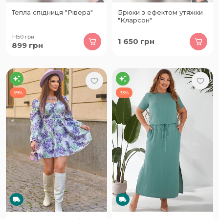
Тепла спідниця "Рівера"
Брюки з ефектом утяжки
"Кларсон"
1 150
грн
1 650
грн
899
грн
69%
33%