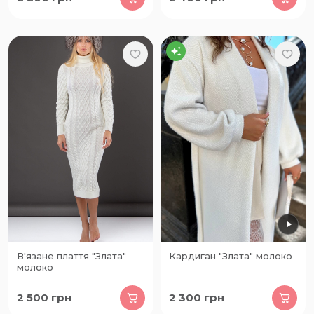
В'язане плаття "Злата"
Кардиган "Злата" молоко
молоко
2 500
грн
2 300
грн