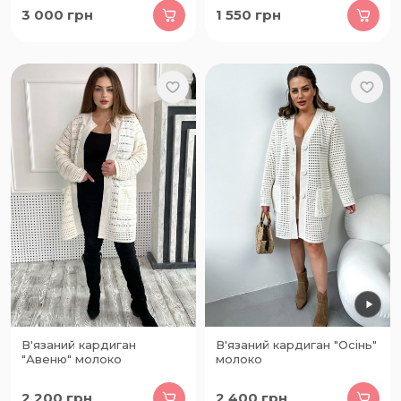
3 000
грн
1 550
грн
В'язаний кардиган
В'язаний кардиган "Осінь"
"Авеню" молоко
молоко
2 200
грн
2 400
грн