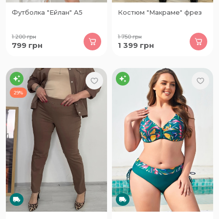
Футболка "Ейлан" А5
Костюм "Макраме" фрез
1 200
грн
1 750
грн
799
грн
1 399
грн
29%