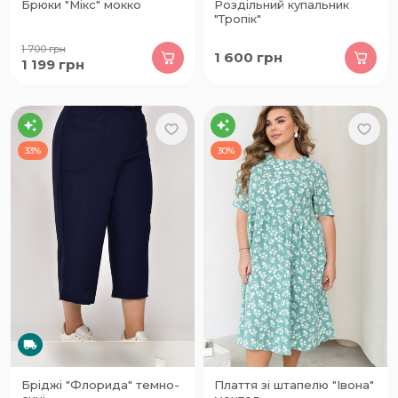
Брюки "Мікс" мокко
Роздільний купальник
"Тропік"
1 700
грн
1 600
грн
1 199
грн
33%
30%
Бріджі "Флорида" темно-
Плаття зі штапелю "Івона"