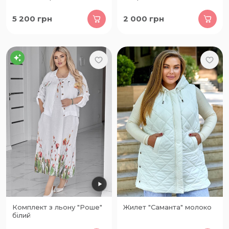
5 200
грн
2 000
грн
Комплект з льону "Роше"
Жилет "Саманта" молоко
білий