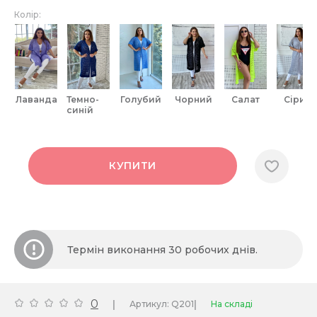
Колір:
лаванда
темно-
голубий
чорний
салат
сірий
синій
КУПИТИ
Термін виконання 30 робочих днів.
0
|
|
Артикул: Q201
На складі