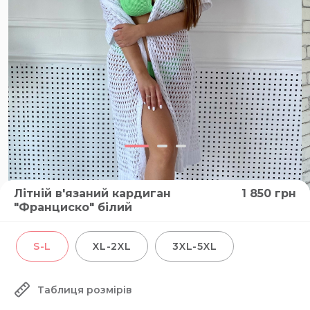
Літній в'язаний кардиган
1 850
грн
"Франциско" білий
S-L
XL-2XL
3XL-5XL
Таблиця розмірів