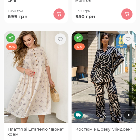
сині
ментол
1 050
грн
1 350
грн
699
грн
950
грн
30%
17%
Плаття зі штапелю "Івона"
Костюм з шовку "Ліндсей"
крем