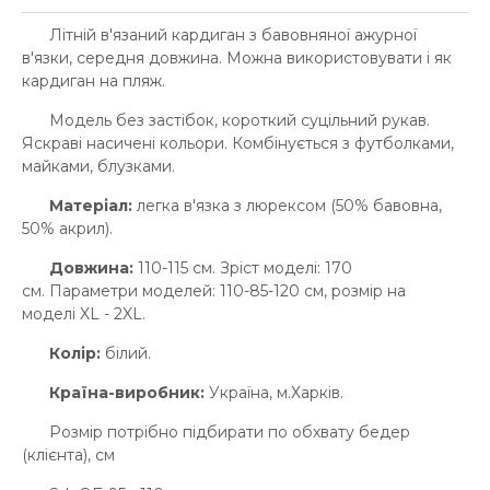
Літній в'язаний кардиган з бавовняної ажурної
в'язки, середня довжина. Можна використовувати і як
кардиган на пляж.
Модель без застібок, короткий суцільний рукав.
Яскраві насичені кольори. Комбінується з футболками,
майками, блузками.
Матеріал:
легка в'язка з люрексом (50% бавовна,
50% акрил).
Довжина:
110-115 см. Зріст моделі: 170
см. Параметри моделей: 110-85-120 см, розмір на
моделі XL - 2XL.
Колір:
білий.
Країна-виробник:
Україна, м.Харків.
Розмір потрібно підбирати по обхвату бедер
(клієнта), см