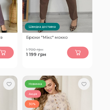
Швидка доставка
ез
Брюки "Мікс" мокко
0
1 700
грн
1 199
грн
54-56
Новинка
Акція
30%