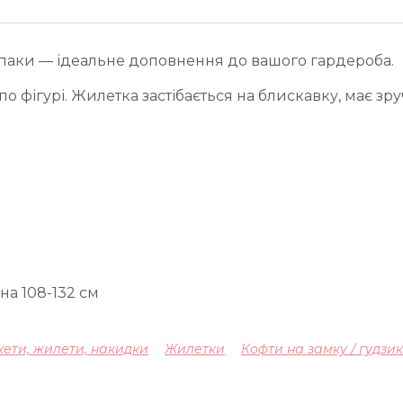
ьпаки — ідеальне доповнення до вашого гардероба.
 фігурі. Жилетка застібається на блискавку, має зру
на 108-132 см
ети, жилети, накидки
Жилетки
Кофти на замку / гудзи