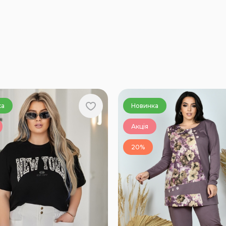
ка
Новинка
Акція
20%