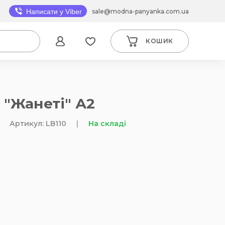
sale@modna-panyanka.com.ua
Написати у Viber
КОШИК
 "Жанеті" А2
Артикул: LB110
|
На складі