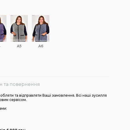
4
А5
А6
н та повернення
бляти та відправляти Ваші замовлення. Всі наші зусилля
овим сервісом.
ами: