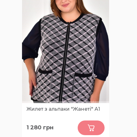
Жилет з альпаки "Жанеті" А1
0
1 280
грн
FREE