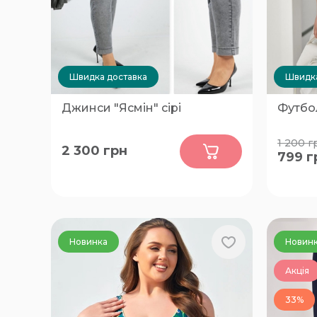
Швидка доставка
Швидка
Джинси "Ясмін" сірі
Футбо
0
1 200
г
2 300
грн
799
г
60, 62, 64, 66
60-62
Новинка
Новин
Акція
33%