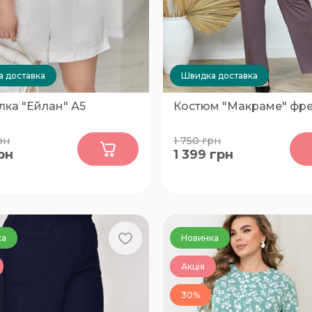
 доставка
Швидка доставка
лка "Ейлан" А5
Костюм "Макраме" фр
0
0
рн
1 750
грн
рн
1 399
грн
54
ка
Новинка
Акція
30%