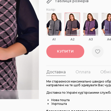
Таблиця розмірів
Колір:
А1
А2
А3
А
КУПИТИ
Доставка
Оплата
Обмі
Ми стараємося максимально швидко обро
направлені на те щоб здивувати Вас чуд
Доставка по Україні кур’єрськими служб
Нова пошта
Укрпошта