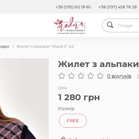
+38 (095) 612 18 60
+38 (097) 458 78 28
кидки
/
Жилет з альпаки "Жанеті" А2
Жилет з альпаки
0 відгуків
|
Ціна:
1 280
грн
Розмір
FREE