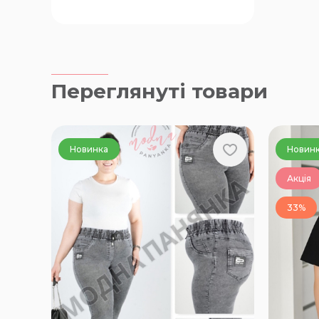
Переглянуті товари
Новинка
Новин
Акція
33%