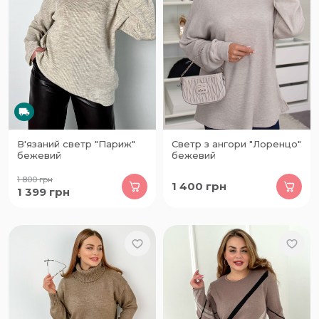
В'язаний светр "Париж"
Светр з ангори "Лоренцо"
бежевий
бежевий
1 800
грн
1 400
грн
1 399
грн