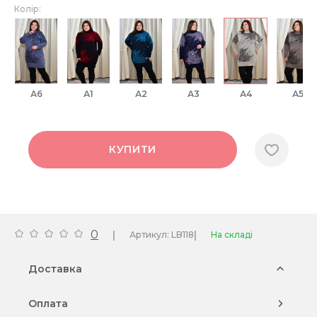
Колір:
А6
А1
А2
А3
А4
А5
КУПИТИ
0
|
|
Артикул: LB118
На складі
Доставка
Оплата