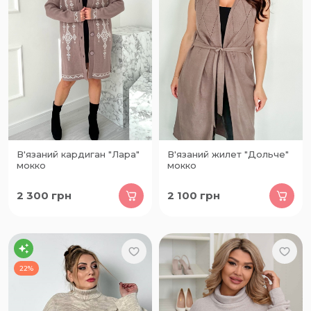
В'язаний кардиган "Лара"
В'язаний жилет "Дольче"
мокко
мокко
2 300
грн
2 100
грн
22%