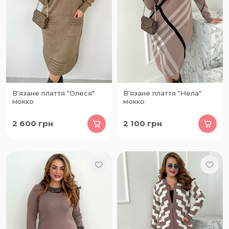
В'язане плаття "Олеся"
В'язане плаття "Нела"
мокко
мокко
2 600
грн
2 100
грн