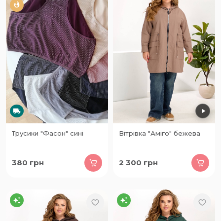
Трусики "Фасон" сині
Вітрівка "Аміго" бежева
380
грн
2 300
грн