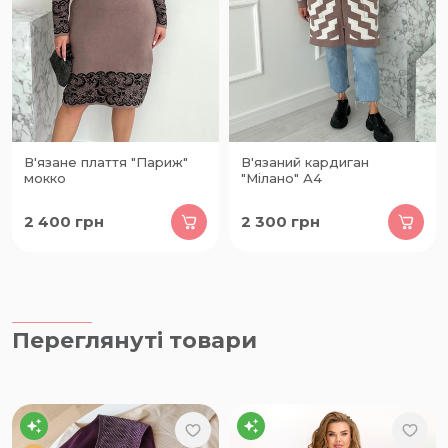
В'язане плаття "Париж"
В'язаний кардиган
мокко
"Мілано" А4
2 400
грн
2 300
грн
Переглянуті товари