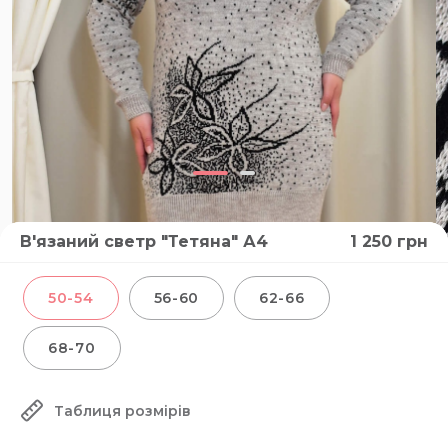
В'язаний светр "Тетяна" А4
1 250
грн
50-54
56-60
62-66
68-70
Таблиця розмірів