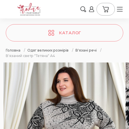
КАТАЛОГ
Головна
/
Одяг великих розмірів
/
В'язані речі
/
В'язаний светр "Тетяна" А4