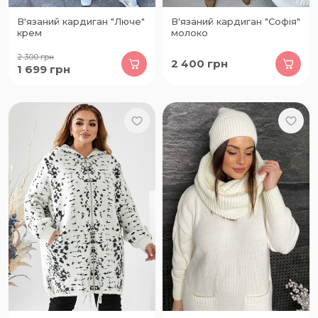
В'язаний кардиган "Люче"
В'язаний кардиган "Софія"
крем
молоко
2 300
грн
2 400
грн
1 699
грн