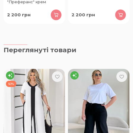
"Преферанс" крем
2 200
грн
2 200
грн
Переглянуті товари
50%