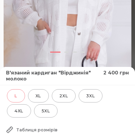
В'язаний кардиган "Вірджинія"
2 400
грн
молоко
ВІДЕО
L
XL
2XL
3XL
4XL
5XL
Таблиця розмірів