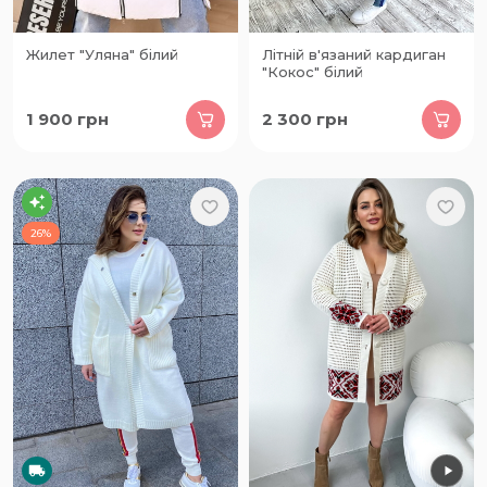
Жилет "Уляна" білий
Літній в'язаний кардиган
"Кокос" білий
1 900
грн
2 300
грн
26%