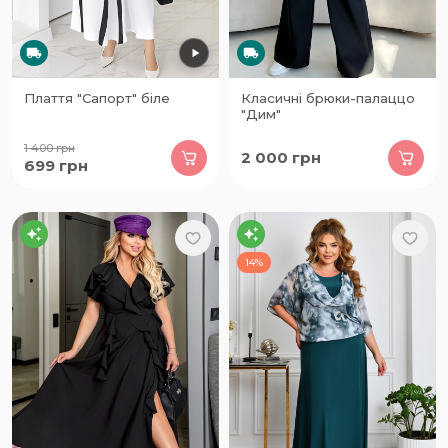
Плаття "Сапорт" біле
Класичні брюки-палаццо
"Дим"
1 400
грн
2 000
грн
699
грн
14%