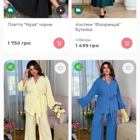
Плаття "Муза" чорне
Костюм "Флоренція"
бутилка
1 750
грн
1 750
грн
1 499
грн