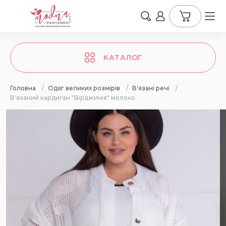
КАТАЛОГ
Головна
/
Одяг великих розмірів
/
В'язані речі
/
В'язаний кардиган "Вірджинія" молоко