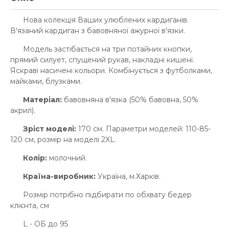
Нова колекція Ваших улюблених кардиганів.
В'язаний кардиган з бавовняної ажурної в'язки.
Модель застібається на три потайних кнопки,
прямий силует, спущений рукав, накладні кишені.
Яскраві насичені кольори. Комбінується з футболками,
майками, блузками.
Матеріал:
бавовняна в'язка (50% бавовна, 50%
акрил).
Зріст моделі:
170 см. Параметри моделей: 110-85-
120 см, розмір на моделі 2XL.
Колір:
молочний.
Країна-виробник:
Україна, м.Харків.
Розмір потрібно підбирати по обхвату бедер
клієнта, см
L - ОБ до 95