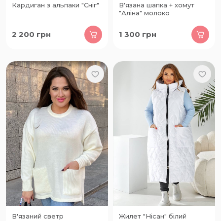
Кардиган з альпаки "Сніг"
В'язана шапка + хомут
"Аліна" молоко
2 200
грн
1 300
грн
В'язаний светр
Жилет "Нісан" білий