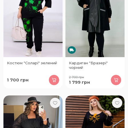
Костюм "Соларі" зелений
Кардиган "Бразері"
чорний
2 700
грн
1 700
грн
1 799
грн