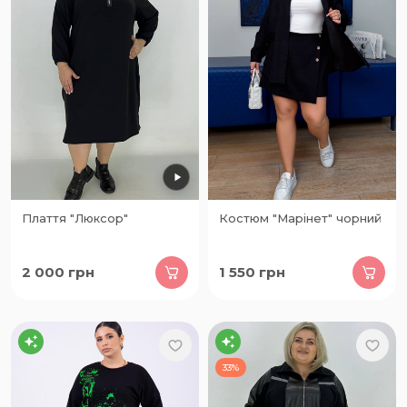
Плаття "Люксор"
Костюм "Марінет" чорний
2 000
грн
1 550
грн
33%