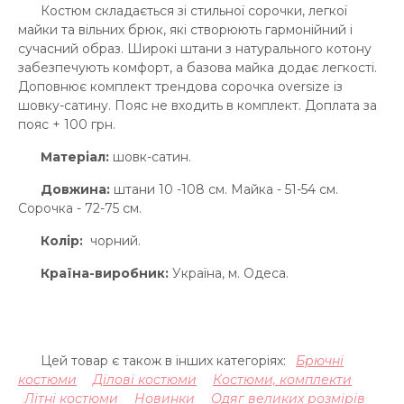
Костюм складається зі стильної сорочки, легкої
майки та вільних брюк, які створюють гармонійний і
сучасний образ. Широкі штани з натурального котону
забезпечують комфорт, а базова майка додає легкості.
Доповнює комплект трендова сорочка oversize із
шовку-сатину. Пояс не входить в комплект. Доплата за
пояс + 100 грн.
Матеріал:
шовк-сатин.
Довжина:
штани 10 -108 см. Майка - 51-54 см.
Сорочка - 72-75 см.
Колір:
чорний.
Країна-виробник:
Україна, м. Одеса.
Цей товар є також в інших категоріях:
Брючні
костюми
Ділові костюми
Костюми, комплекти
Літні костюми
Новинки
Одяг великих розмірів