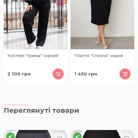
Костюм "Грема" чорний
Плаття "Стелла" чорне
2 100
грн
1 450
грн
Переглянуті товари