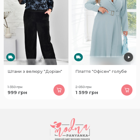
Штани з велюру "Доріан"
Плаття "Офісен" голубе
1 350
грн
2 050
грн
999
грн
1 599
грн