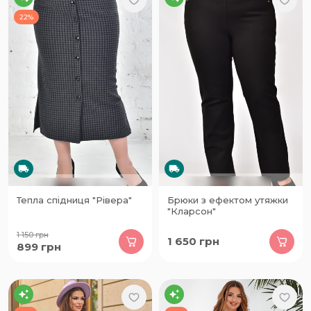
22%
Тепла спідниця "Рівера"
Брюки з ефектом утяжки
"Кларсон"
1 150
грн
1 650
грн
899
грн