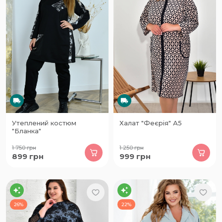
Утеплений костюм
Халат "Феєрія" А5
"Бланка"
1 750
грн
1 250
грн
899
грн
999
грн
26%
22%