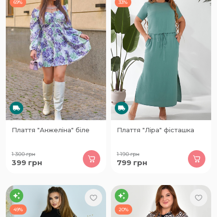
69%
33%
Плаття "Анжеліна" біле
Плаття "Ліра" фісташка
1 300
грн
1 190
грн
399
грн
799
грн
49%
20%