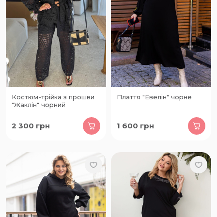
Костюм-трійка з прошви
Плаття "Евелін" чорне
"Жаклін" чорний
2 300
грн
1 600
грн