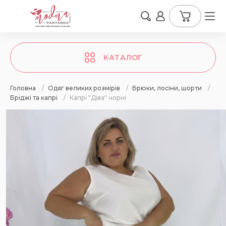
КАТАЛОГ
Головна
/
Одяг великих розмірів
/
Брюки, лосіни, шорти
/
Бріджі та капрі
/
Капрі "Діва" чорні