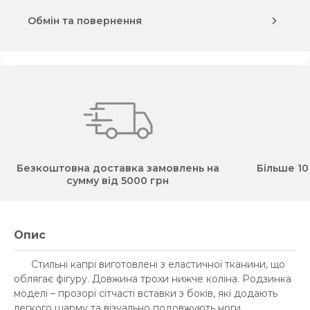
Обмін та повернення
Безкоштовна доставка замовлень на
Більше 10
сумму від 5000 грн
Опис
Стильні капрі виготовлені з еластичної тканини, що
облягає фігуру. Довжина трохи нижче коліна. Родзинка
моделі – прозорі сітчасті вставки з боків, які додають
легкого шарму та візуально подовжують ноги.