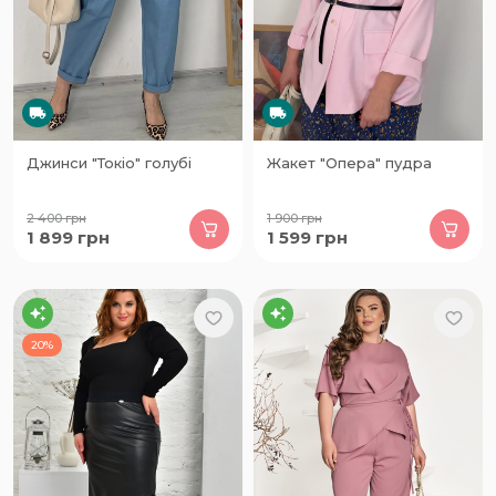
Джинси "Токіо" голубі
Жакет "Опера" пудра
2 400
грн
1 900
грн
1 899
грн
1 599
грн
20%