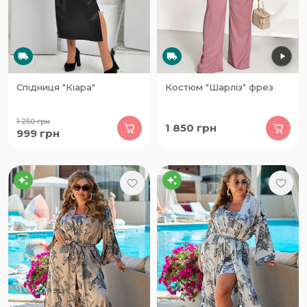
Спідниця "Кіара"
Костюм "Шарліз" фрез
1 250
грн
1 850
грн
999
грн