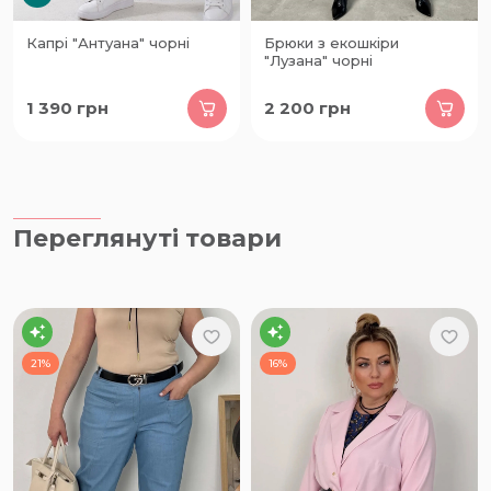
Капрі "Антуана" чорні
Брюки з екошкіри
"Лузана" чорні
1 390
грн
2 200
грн
Переглянуті товари
21%
16%