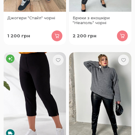
Джогери "Стайл" чорні
Брюки з екошкіри
"Неаполь" чорні
1 200
грн
2 200
грн