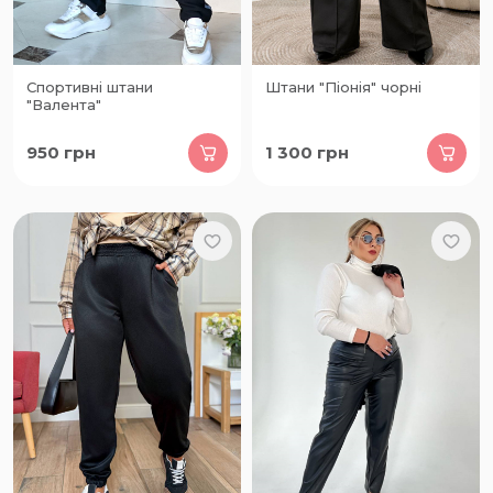
Спортивні штани
Штани "Піонія" чорні
"Валента"
950
грн
1 300
грн