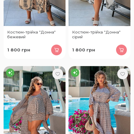
Костюм-трійка "Донна"
Костюм-трійка "Донна"
бежевий
сірий
1 800
грн
1 800
грн