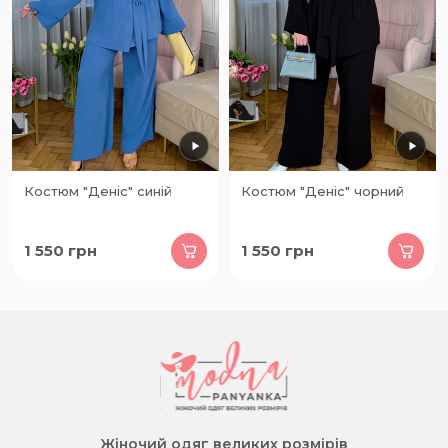
Костюм "Деніс" синій
Костюм "Деніс" чорний
1 550
грн
1 550
грн
Жіночий одяг великих розмірів