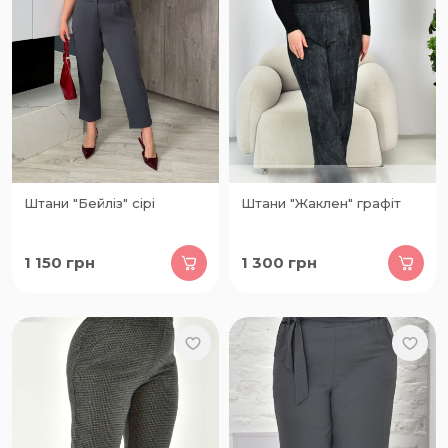
Штани "Бейліз" сірі
Штани "Жаклен" графіт
1 150
грн
1 300
грн