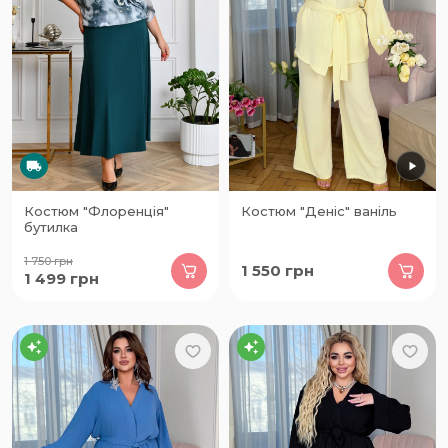
Костюм "Флоренція"
Костюм "Деніс" ваніль
бутилка
1 750
грн
1 550
грн
1 499
грн