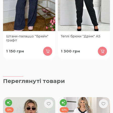
Штани-палаццо "Брейн"
Теплі брюки "Дрінк" А5
графіт
1 150
грн
1 300
грн
Переглянуті товари
33%
50%