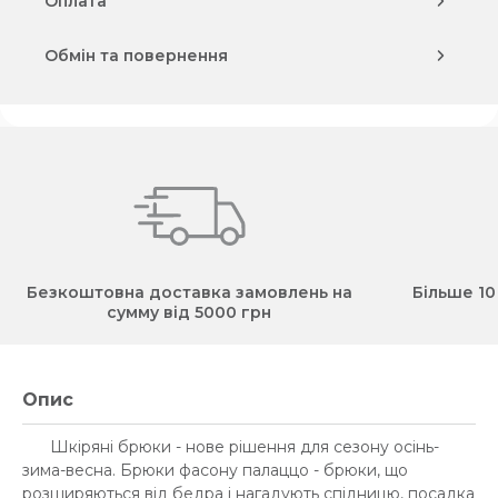
Оплата
Обмін та повернення
Безкоштовна доставка замовлень на
Більше 10
сумму від 5000 грн
Опис
Шкіряні брюки - нове рішення для сезону осінь-
зима-весна. Брюки фасону палаццо - брюки, що
розширяються від бедра і нагадують спідницю, посадка