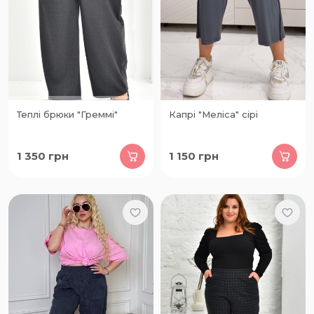
Теплі брюки "Греммі"
Капрі "Меліса" сірі
1 350
грн
1 150
грн