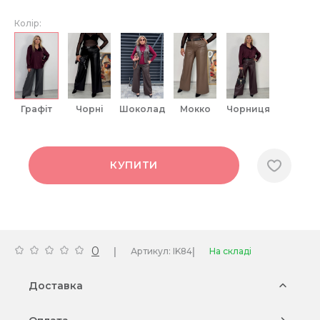
Колір:
графіт
чорні
шоколад
мокко
чорниця
КУПИТИ
0
|
|
Артикул: IK84
На складі
Доставка