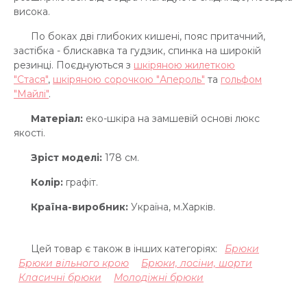
висока.
По боках дві глибоких кишені, пояс притачний,
застібка - блискавка та гудзик, спинка на широкій
резинці. Поєднуються з
шкіряною жилеткою
"Стася"
,
шкіряною сорочкою "Апероль"
та
гольфом
"Майлі"
.
Матеріал:
еко-шкіра на замшевій основі люкс
якості.
Зріст моделі:
178 см.
Колір:
графіт.
Країна-виробник:
Україна, м.Харків.
Цей товар є також в інших категоріях:
Брюки
Брюки вільного крою
Брюки, лосіни, шорти
Класичні брюки
Молодіжні брюки