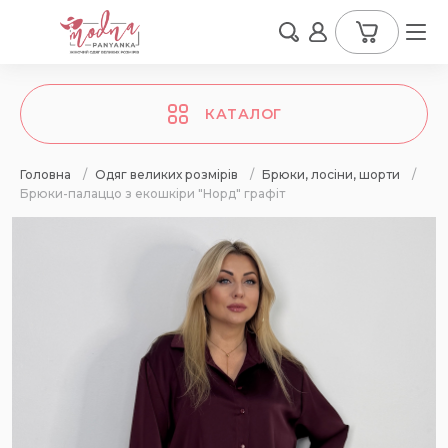
КАТАЛОГ
Головна
/
Одяг великих розмірів
/
Брюки, лосіни, шорти
/
Брюки-палаццо з екошкіри "Норд" графіт