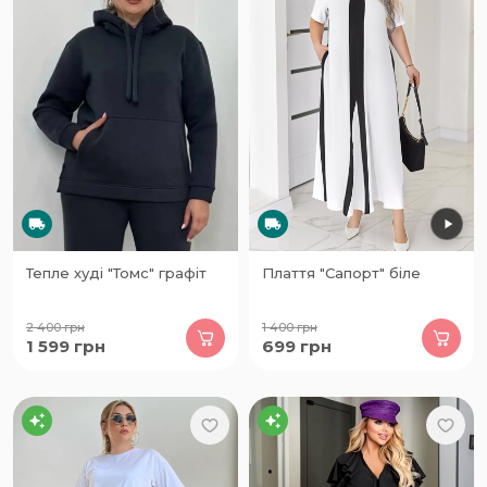
Тепле худі "Томс" графіт
Плаття "Сапорт" біле
2 400
грн
1 400
грн
1 599
грн
699
грн