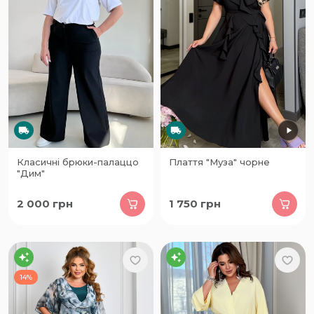
Класичні брюки-палаццо
Плаття "Муза" чорне
"Дим"
2 000
грн
1 750
грн
14%