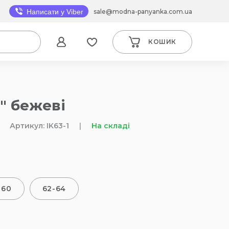
sale@modna-panyanka.com.ua
Написати у Viber
КОШИК
" бежеві
Артикул: IK63-1
|
На складі
-60
62-64