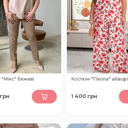
"Мікс" бежеві
Костюм "Паола" айворі
0
0
грн
1 400
грн
62-64, 66-68, 54-56, 58-60
52-54, 56-58, 60-62, 64-66,