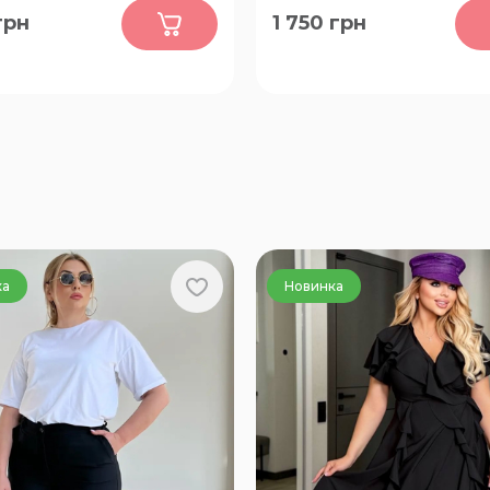
0
0
грн
1 750
грн
54, 56, 58, 60, 62, 64, 66, 68,
50-52, 54-56, 58-60, 62-64,
74, 76, 78, 80
ка
Новинка