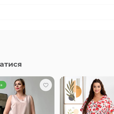
атися
ка