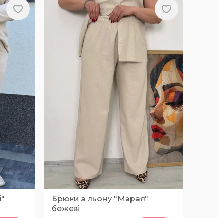
і"
Брюки з льону "Марая"
бежеві