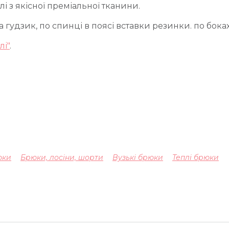
і з якісної преміальної тканини.
а гудзик, по спинці в поясі вставки резинки. по бока
лі"
.
юки
Брюки, лосіни, шорти
Вузькі брюки
Теплі брюки