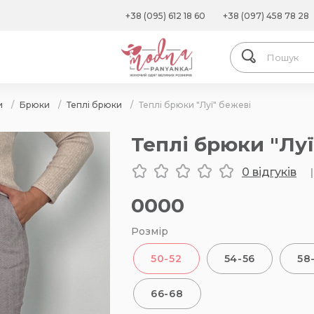
+38 (095) 612 18 60
+38 (097) 458 78 28
и
/
Брюки
/
Теплі брюки
/
Теплі брюки "Луї" бежеві
Теплі брюки "Луї
0 відгуків
|
0000
Розмір
50-52
54-56
58
66-68