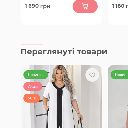
0
1 690
грн
1 180
60-62
50, 52, 
70, 72, 
Переглянуті товари
Новинка
Новин
Акція
50%