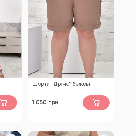
Шорти "Дрімс" бежеві
0
1 050
грн
 68-70
50, 52, 54, 56, 58, 60, 62, 64, 66, 68,
70, 72, 74, 76, 78, 80