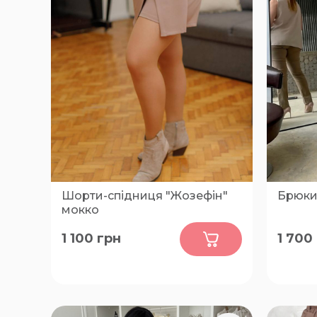
Шорти-спідниця "Жозефін"
Брюки 
мокко
0
1 100
грн
1 700
48-50, 52-54, 56-58, 60-62
50-52, 