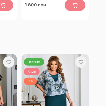
0
1 800
грн
 66-68
50-52, 54-56, 58-60, 62-64, 66-68
Новинка
Акція
14%