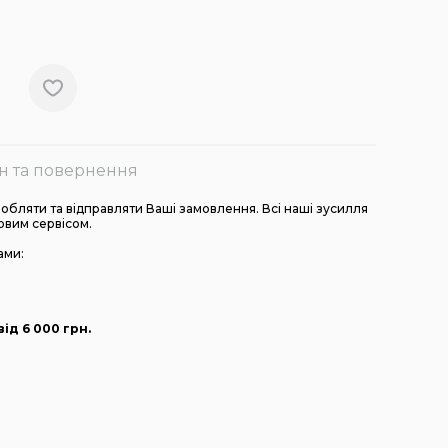
н та повернення
бляти та відправляти Ваші замовлення. Всі наші зусилля
овим сервісом.
ами:
ід 6 000
грн
.