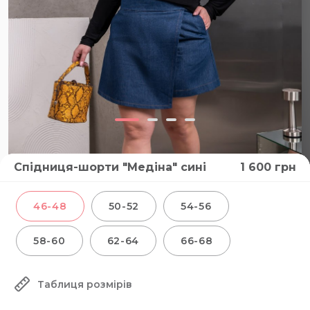
Спідниця-шорти "Медіна" сині
1 600
грн
ВІДЕО
46-48
50-52
54-56
58-60
62-64
66-68
Таблиця розмірів