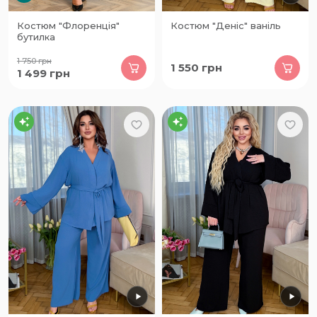
Костюм "Флоренція"
Костюм "Деніс" ваніль
бутилка
1 750
грн
1 550
грн
1 499
грн