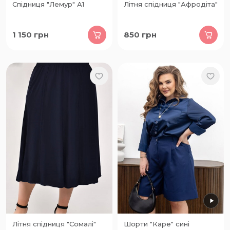
Спідниця "Лемур" А1
Літня спідниця "Афродіта"
1 150
грн
850
грн
Літня спідниця "Сомалі"
Шорти "Каре" сині