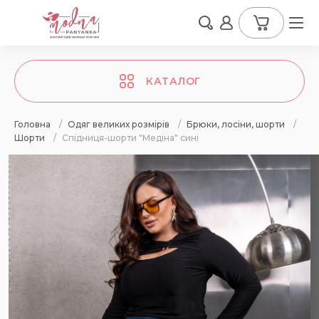
КАТАЛОГ
Головна
/
Одяг великих розмірів
/
Брюки, лосіни, шорти
/
Шорти
/
Спідниця-шорти "Медіна" сині