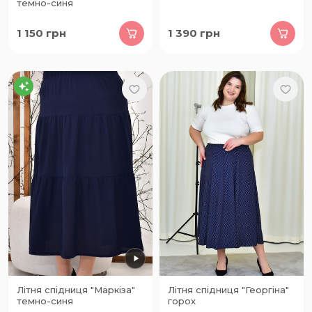
темно-синя
1 150
грн
1 390
грн
Літня спідниця "Маркіза"
Літня спідниця "Георгіна"
темно-синя
горох