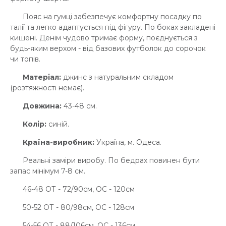
Пояс на гумці забезпечує комфортну посадку по
талії та легко адаптується під фігуру. По боках закладені
кишені. Денім чудово тримає форму, поєднується з
будь-яким верхом - від базових футболок до сорочок
чи топів.
Матеріал:
джинс з натуральним складом
(розтяжності немає).
Довжина:
43-48 см.
Колір:
синій.
Країна-виробник:
Україна, м. Одеса.
Реальні заміри виробу. По бедрах повинен бути
запас мінімум 7-8 см.
46-48 ОТ - 72/90см, ОС - 120см
50-52 ОТ - 80/98см, ОС - 128см
54-56 ОТ - 88/106см, ОС - 136см