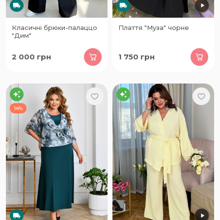
Класичні брюки-палаццо
Плаття "Муза" чорне
"Дим"
2 000
грн
1 750
грн
14%