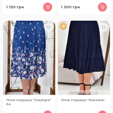
1 150
грн
1 300
грн
Літня спідниця "Сіньйора"
Літня спідниця "Жасміна"
А4