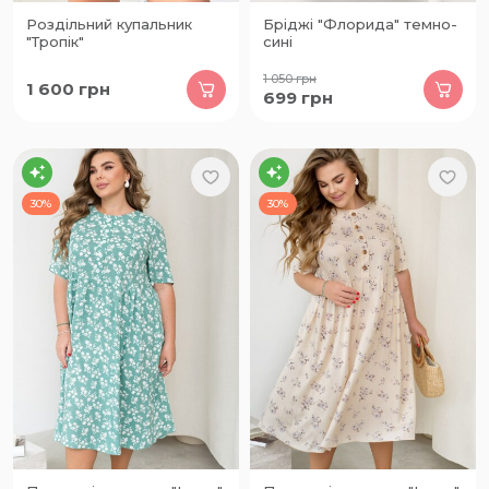
Роздільний купальник
Бріджі "Флорида" темно-
"Тропік"
сині
1 050
грн
1 600
грн
699
грн
30%
30%