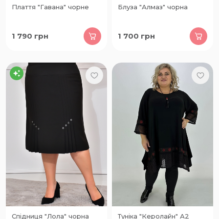
Плаття "Гавана" чорне
Блуза "Алмаз" чорна
1 790
грн
1 700
грн
Спідниця "Лола" чорна
Туніка "Керолайн" А2