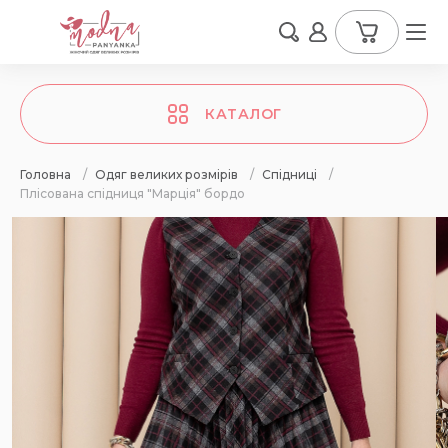
КАТАЛОГ
Головна
/
Одяг великих розмірів
/
Спідниці
/
Плісована спідниця "Марція" бордо