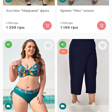
Костюм "Макраме" фрез
Брюки "Мікс" мокко
1 750
грн
1 700
грн
1 399
грн
1 199
грн
33%