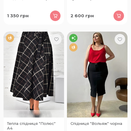
1 350
грн
2 600
грн
Тепла спідниця "Полюс"
Спідниця "Вольяж" чорна
А4