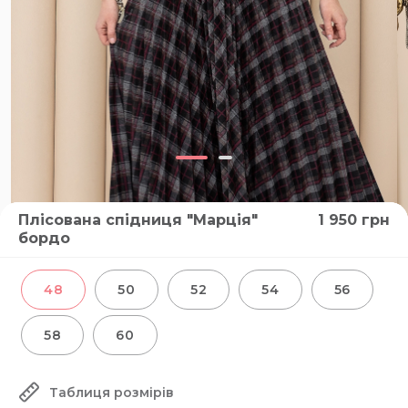
Плісована спідниця "Марція"
1 950
грн
бордо
48
50
52
54
56
58
60
Таблиця розмірів