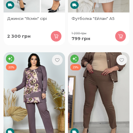
Джинси "Ясмін" сірі
Футболка "Ейлан" А5
1 200
грн
2 300
грн
799
грн
20%
29%