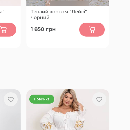
а"
Теплий костюм "Лейсі"
чорний
0
1 850
грн
50, 52, 54, 56
Новинка