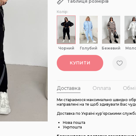
Таблиця розмірів
Колір:
чорний
голубий
бежевий
мол
КУПИТИ
Доставка
Оплата
Обмі
Ми стараємося максимально швидко обро
направлені на те щоб здивувати Вас чуд
Доставка по Україні кур’єрськими служб
Нова пошта
Укрпошта