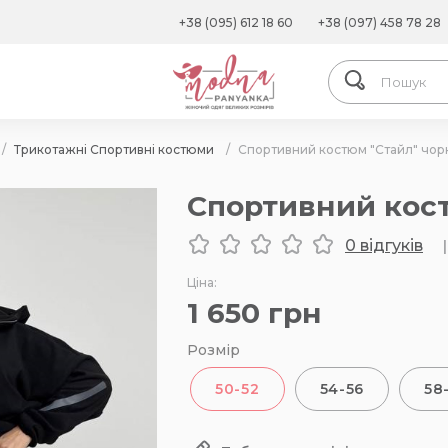
+38 (095) 612 18 60
+38 (097) 458 78 28
/
Трикотажні Спортивні костюми
/
Спортивний костюм "Стайл" чор
Спортивний кос
0 відгуків
|
Ціна:
1 650
грн
Розмір
50-52
54-56
58