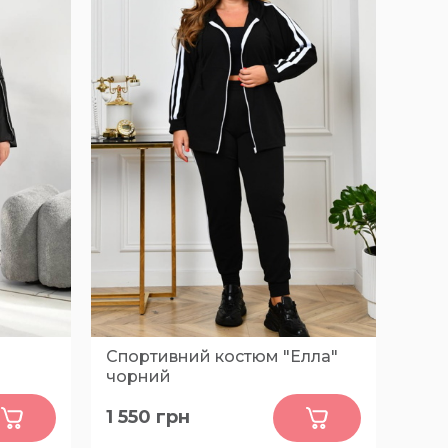
Спортивний костюм "Елла"
чорний
0
1 550
грн
52-54, 56-58, 60-62, 64-66