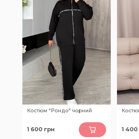
Костюм "Рондо" чорний
Костюм
0
1 600
грн
1 400
48-52, 54-58, 60-64
44-46, 