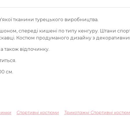
якої тканини турецького виробництва.
шоном, спереді кишені по типу кенгуру. Штани спорт
искавці. Костюм продуманого дизайну з декоративн
 а також відпочинку.
титься.
00 см.
винки
Спортивні костюми
Трикотажні Спортивні костю