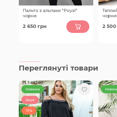
Пальто з альпаки "Роузі"
Тепли
чорне
чорни
0
2 650
грн
2 500
FREE
46-48, 5
66-68
Переглянуті товари
Новинка
Новин
Акція
75%