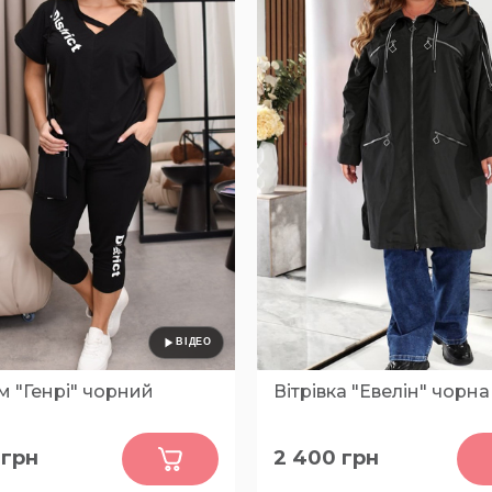
 "Генрі" чорний
Вітрівка "Евелін" чорна
0
0
грн
2 400
грн
48-50, 52-54, 56-58
56-58, 60-62, 64-66, 68-70