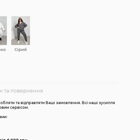
око
сірий
н та повернення
бляти та відправляти Ваші замовлення. Всі наші зусилля
овим сервісом.
ами: