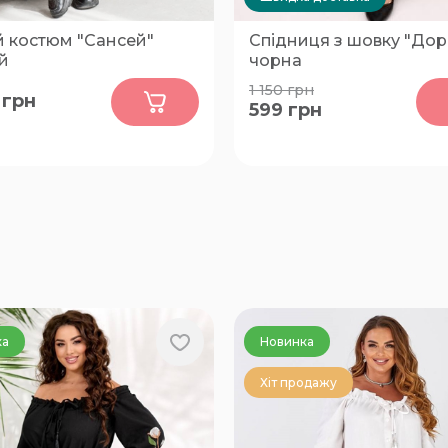
й костюм "Сансей"
Спідниця з шовку "Дор
й
чорна
0
0
1 150
грн
грн
599
грн
0-52, 54-56, 58-60, 62-64,
54-56
ка
Новинка
Хіт продажу