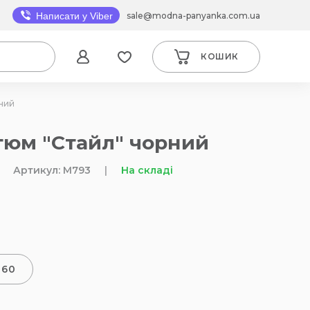
sale@modna-panyanka.com.ua
Написати у Viber
КОШИК
ний
тюм "Стайл" чорний
Артикул: M793
|
На складі
-60