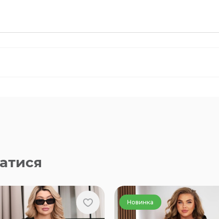
атися
Новинка