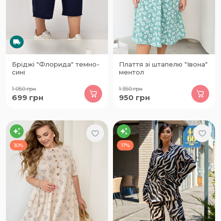
Бріджі "Флорида" темно-
Плаття зі штапелю "Івона"
сині
ментол
1 050
грн
1 350
грн
699
грн
950
грн
30%
17%