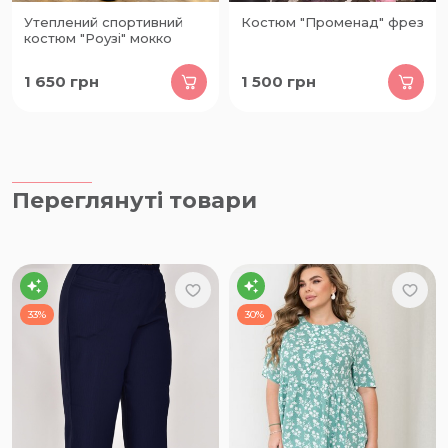
Утеплений спортивний
Костюм "Променад" фрез
костюм "Роузі" мокко
1 650
грн
1 500
грн
Переглянуті товари
33%
30%