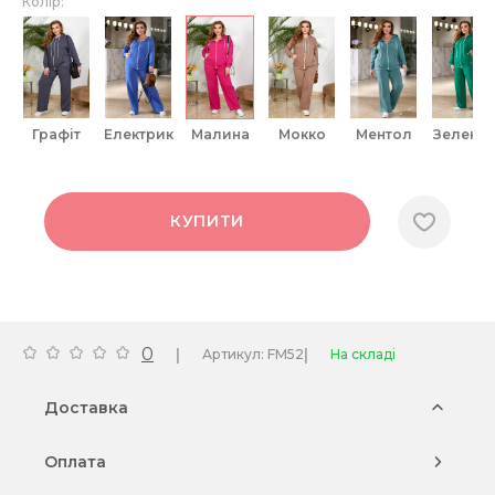
Колір:
графіт
електрик
малина
мокко
ментол
зелени
КУПИТИ
0
|
|
Артикул: FM52
На складі
Доставка
Оплата