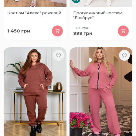
Костюм "Алекс" рожевий
Прогулянковий костюм
"Ельбрус"
1 750
грн
1 450
грн
999
грн