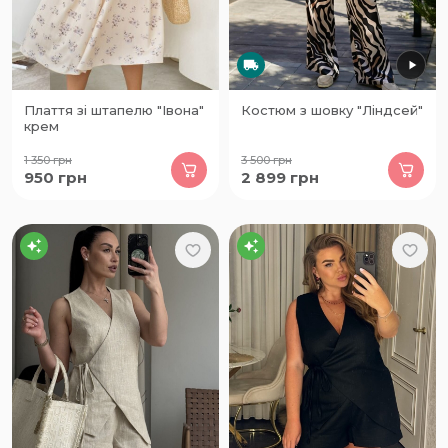
Плаття зі штапелю "Івона"
Костюм з шовку "Ліндсей"
крем
1 350
грн
3 500
грн
950
грн
2 899
грн