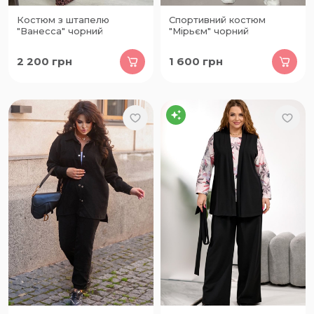
Костюм з штапелю
Спортивний костюм
"Ванесса" чорний
"Мірьєм" чорний
2 200
грн
1 600
грн