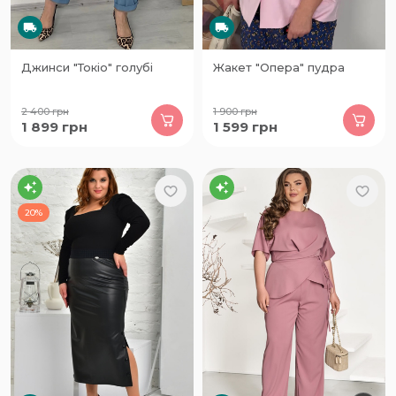
Джинси "Токіо" голубі
Жакет "Опера" пудра
2 400
грн
1 900
грн
1 899
грн
1 599
грн
20%