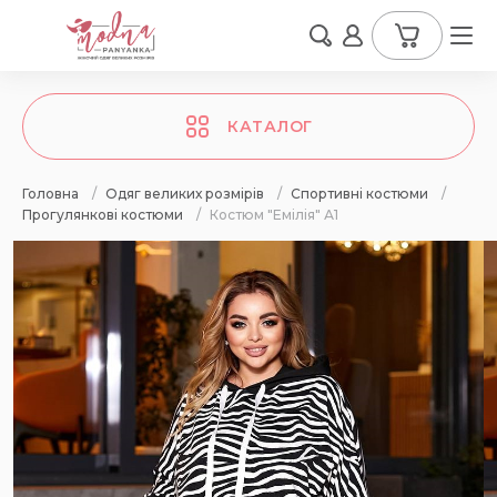
КАТАЛОГ
Головна
/
Одяг великих розмірів
/
Спортивні костюми
/
Прогулянкові костюми
/
Костюм "Емілія" А1