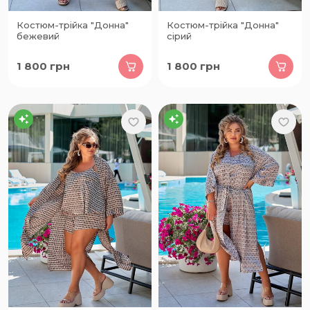
Костюм-трійка "Донна"
Костюм-трійка "Донна"
бежевий
сірий
1 800
грн
1 800
грн