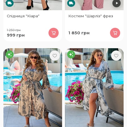
Спідниця "Кіара"
Костюм "Шарліз" фрез
1 250
грн
1 850
грн
999
грн