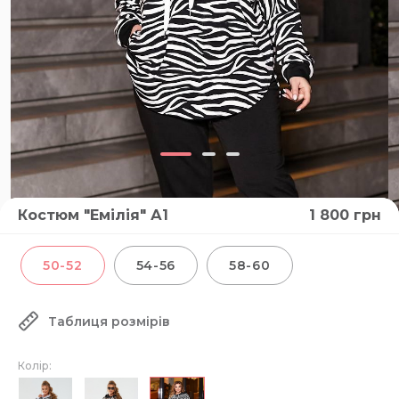
Костюм "Емілія" А1
1 800
грн
50-52
54-56
58-60
Таблиця розмірів
Колір: