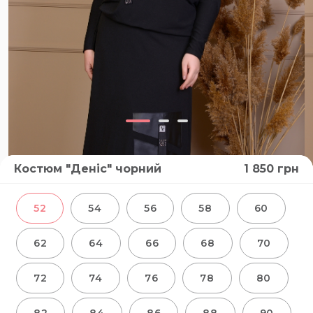
Костюм "Деніс" чорний
1 850
грн
52
54
56
58
60
62
64
66
68
70
72
74
76
78
80