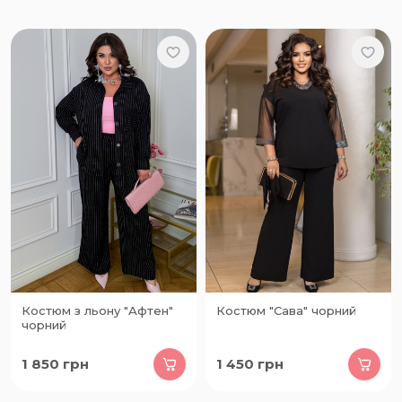
Костюм з льону "Афтен"
Костюм "Сава" чорний
чорний
1 850
грн
1 450
грн