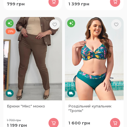
799
грн
1 399
грн
29%
Брюки "Мікс" мокко
Роздільний купальник
"Тропік"
1 700
грн
1 600
грн
1 199
грн