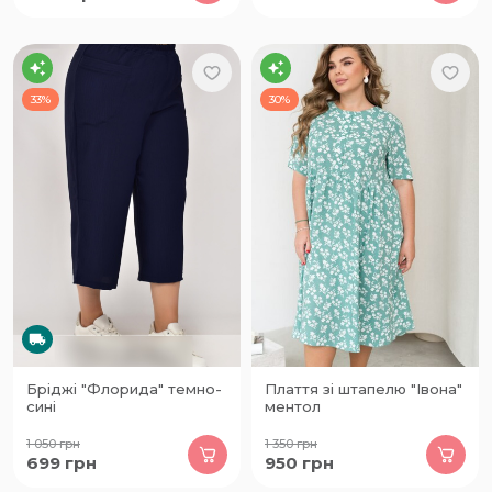
33%
30%
Бріджі "Флорида" темно-
Плаття зі штапелю "Івона"
сині
ментол
1 050
грн
1 350
грн
699
грн
950
грн