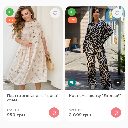
30%
17%
Плаття зі штапелю "Івона"
Костюм з шовку "Ліндсей"
крем
1 350
грн
3 500
грн
950
грн
2 899
грн