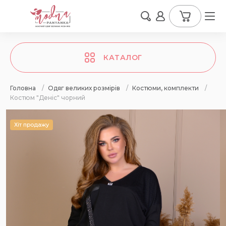
КАТАЛОГ
Головна
/
Одяг великих розмірів
/
Костюми, комплекти
/
Костюм "Деніс" чорний
Хіт продажу