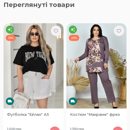
Переглянуті товари
33%
20%
Футболка "Ейлан" А5
Костюм "Макраме" фрез
1 200
грн
1 750
грн