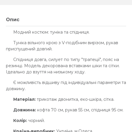
Опис
Модний костюм: туніка та спідниця.
Туніка вільного крою з V-подібним вирізом, рукав
приспущений довгий.
Спідниця довга, силует по типу "трапеції", пояс на
резинці. Модель декорована вставками шіки та сітки.
Ідеально до взуття на низькому ходу.
Є можливість відшиву під індивідуальні параметри та
довжину.
Матеріал:
трикотаж двонитка, еко-шкіра, сітка.
Довжина:
кофта 70 см, рукав 55 см, спідниця 95 см.
Колір:
чорний.
Країна-виробник:
Україна, м.Одеса.