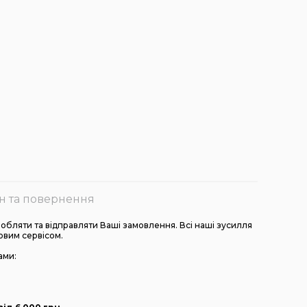
н та повернення
бляти та відправляти Ваші замовлення. Всі наші зусилля
овим сервісом.
ами: