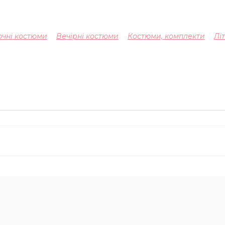
чні костюми
Вечірні костюми
Костюми, комплекти
Лі