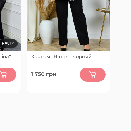
ліна"
Костюм "Наталі" чорний
0
1 750
грн
52, 54, 56, 58, 60, 62, 64, 66, 68, 70,
72, 74, 76, 78, 80, 82, 84, 86, 88, 90