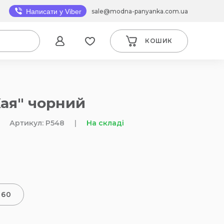
sale@modna-panyanka.com.ua
Написати у Viber
КОШИК
Кая" чорний
Артикул: P548
|
На складі
-60