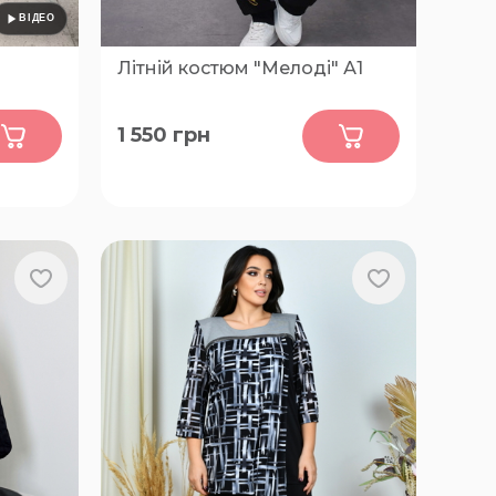
Літній костюм "Мелоді" А1
0
1 550
грн
46-48, 50-52, 54-56, 58-60, 62-64