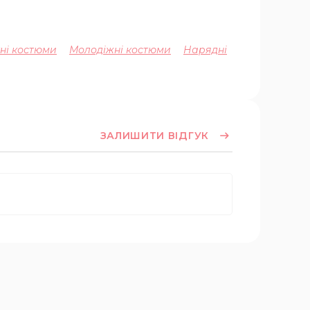
тні костюми
Молодіжні костюми
Нарядні
ЗАЛИШИТИ ВІДГУК