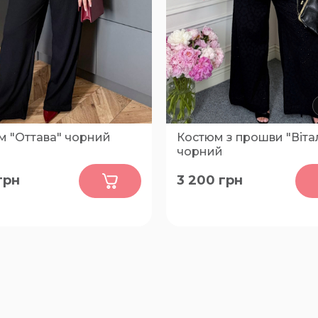
м "Оттава" чорний
Костюм з прошви "Віта
чорний
0
0
грн
3 200
грн
52-54, 56-58, 60-62
48-50, 52-54, 56-58, 60-62