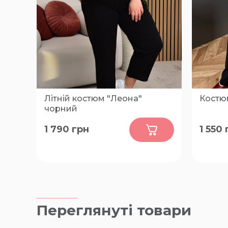
Літній костюм "Леона"
Костю
чорний
0
1 790
грн
1 550
60, 62, 64, 66, 68
48-50, 
Переглянуті товари