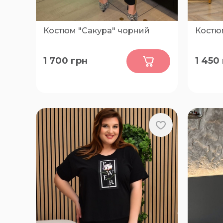
Костюм "Сакура" чорний
Костю
0
1 700
грн
1 450
52-54, 56-58, 60-62
52-54, 