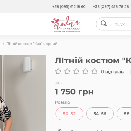
+38 (095) 612 18 60
+38 (097) 458 78 28
/
ЛІтній костюм "Кая" чорний
ЛІтній костюм "
0 відгуків
|
Ціна:
1 750
грн
Розмір
50-52
54-56
58