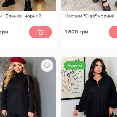
м "Бланка" чорний
Костюм "Сіде" чорний
0
0
грн
1 600
грн
56-58, 60-62, 64-66, 48-50
50-52, 54-56, 58-60
Новинка