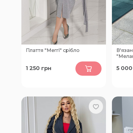
Плаття "Меггі" срібло
В'язан
"Мелан
0
1 250
грн
5 000
48-50, 52-54, 56-58
XL, 2XL,