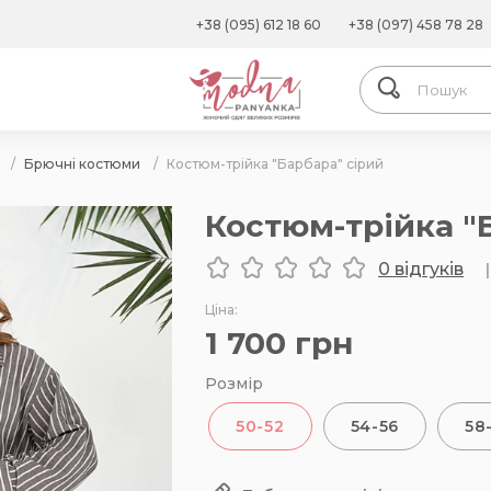
+38 (095) 612 18 60
+38 (097) 458 78 28
/
Брючні костюми
/
Костюм-трійка "Барбара" сірий
Костюм-трійка "
0 відгуків
|
Ціна:
1 700
грн
Розмір
50-52
54-56
58