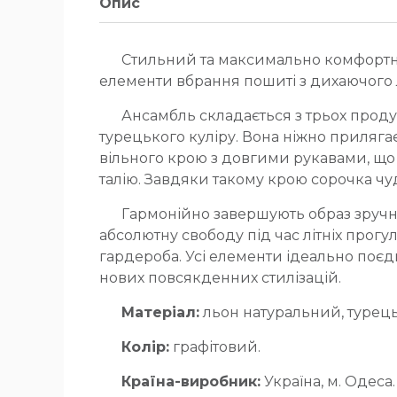
Опис
Стильний та максимально комфортни
елементи вбрання пошиті з дихаючого ль
Ансамбль складається з трьох продум
турецького куліру. Вона ніжно прилягає 
вільного крою з довгими рукавами, що 
талію. Завдяки такому крою сорочка чуд
Гармонійно завершують образ зручн
абсолютну свободу під час літніх прог
гардероба. Усі елементи ідеально поєд
нових повсякденних стилізацій.
Матеріал:
льон натуральний, турець
Колір:
графітовий.
Країна-виробник:
Україна, м. Одеса.