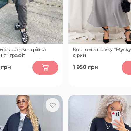
ий костюм - трійка
Костюм з шовку "Муску
ія" графіт
сірий
0
0
грн
1 950
грн
 3XL, 4XL, 5XL, L, M
46-48, 50-52, 54-56, 58-60, 
66-68