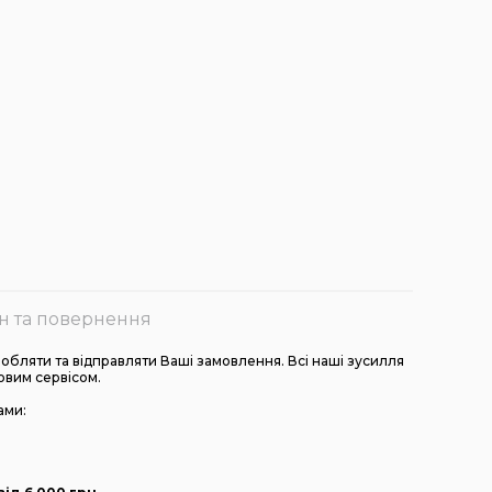
н та повернення
бляти та відправляти Ваші замовлення. Всі наші зусилля
овим сервісом.
ами: