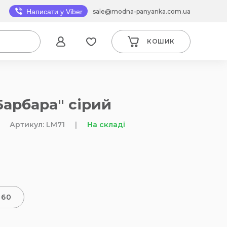
sale@modna-panyanka.com.ua
Написати у Viber
КОШИК
Барбара" сірий
Артикул: LM71
|
На складі
-60