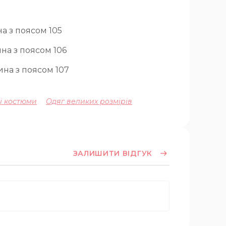
а з поясом 105
на з поясом 106
ина з поясом 107
ні костюми
Одяг великих розмірів
ЗАЛИШИТИ ВІДГУК