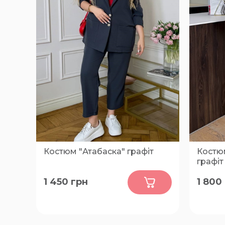
Костюм "Атабаска" графіт
Костюм
графіт
0
1 450
грн
1 800
50-52, 54-56, 58-60
50-52, 