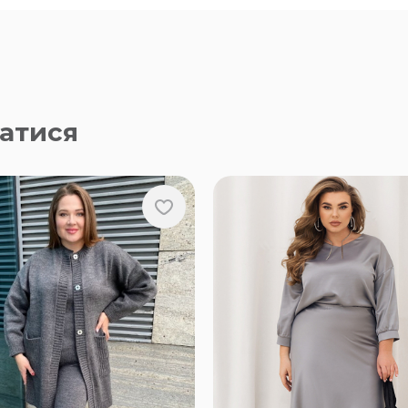
атися