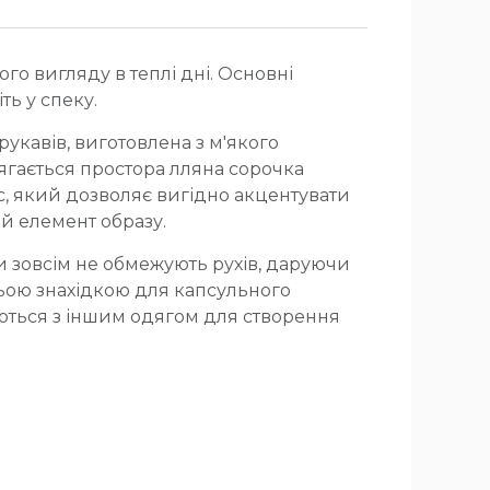
о вигляду в теплі дні. Основні
ть у спеку.
укавів, виготовлена з м'якого
одягається простора лляна сорочка
с, який дозволяє вигідно акцентувати
ий елемент образу.
 зовсім не обмежують рухів, даруючи
ньою знахідкою для капсульного
уються з іншим одягом для створення