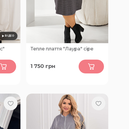
с"
Тепле плаття "Лаура" сіре
0
1 750
грн
62-64,
66-68, 70-72