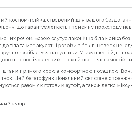
й костюм-трійка, створений для вашого бездоганног
ону, що гарантує легкість і приємну прохолоду наві
аних речей. Базою слугує лаконічна біла майка без р
до тіла та має акуратні розрізи з боків. Поверх неї 
зручно застібається на ґудзики. У комплекті йде поя
ово працює і як легкий верхній шар, і як самостійн
і штани прямого крою з комфортною посадкою. Вони
улянок. Цей багатофункціональний сет стане справж
нуються разом як готовий аутфіт, а також легко мікс
кий кулір.