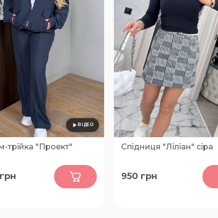
-трійка "Проект"
Спідниця "Ліліан" сіра
0
0
грн
950
грн
54-56, 58-60
42, 44, 46, 48, 50, 52, 54, 56