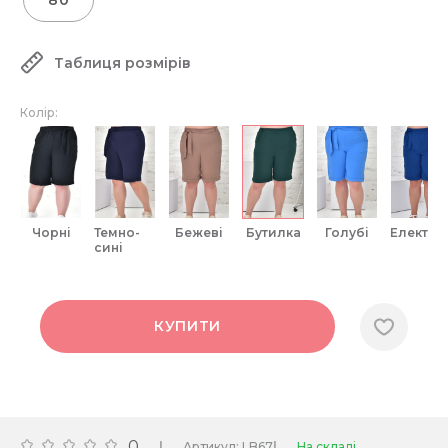
80
Таблиця розмірів
Колір:
чорні
темно-
бежеві
бутилка
голубі
електри
сині
КУПИТИ
0
|
|
Артикул: LB67
На складі