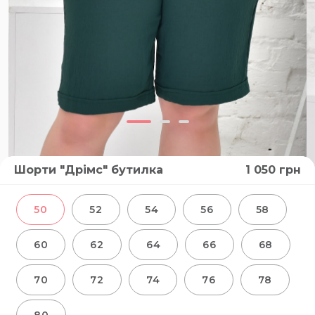
Шорти "Дрімс" бутилка
1 050
грн
50
52
54
56
58
60
62
64
66
68
70
72
74
76
78