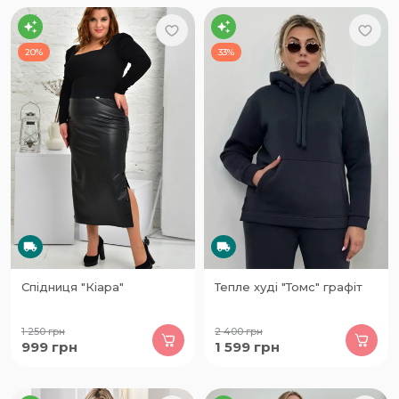
20%
33%
Спідниця "Кіара"
Тепле худі "Томс" графіт
1 250
грн
2 400
грн
999
грн
1 599
грн