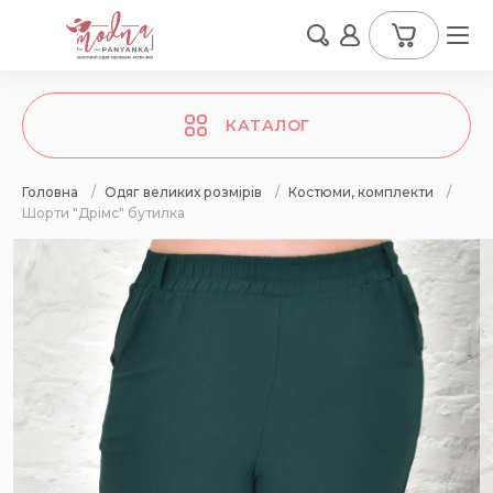
КАТАЛОГ
Головна
/
Одяг великих розмірів
/
Костюми, комплекти
/
Шорти "Дрімс" бутилка