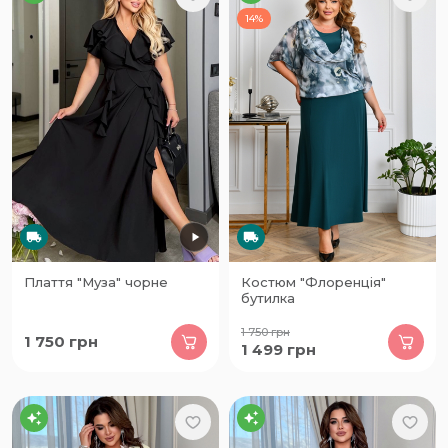
14%
Плаття "Муза" чорне
Костюм "Флоренція"
бутилка
1 750
грн
1 750
грн
1 499
грн