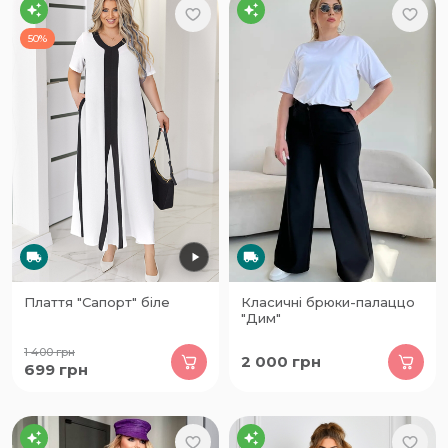
50%
Плаття "Сапорт" біле
Класичні брюки-палаццо
"Дим"
1 400
грн
2 000
грн
699
грн