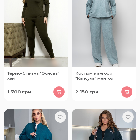
Термо-білизна "Основа"
Костюм з ангори
хакі
"Капсула" ментол
1 700
грн
2 150
грн