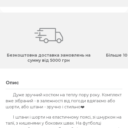
Безкоштовна доставка замовлень на
Більше 10
сумму від 5000 грн
Опис
Дуже зручний костюм на теплу пору року. Комплект
вже зібраний - в залежності від погоди вдягаємо або
шорти, або штани - зручно і стильно❤️
І штани і шорти на еластичному поясі, зі шнурком на
талії, з кишенями у бокових швах. На футболці