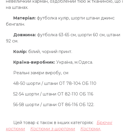
невеличкий карман, оздоблений тією ж тканиною, що і
на штанах.
Матеріал:
футболка кулір, шорти штани джинс
бенгалін.
Довжина:
футболка 63-65 см, шорти 60 см, штани
92 см.
Колір:
білий, чорний принт.
Країна-виробник:
Україна, м.Одеса.
Реальні заміри виробу, см
48-50 шорти / штани ОТ 78-104 ОБ 110
52-54 шорти / штани ОТ 82-110 ОБ 116
56-58 шорти / штани ОТ 86-116 ОБ 122.
Цей товар є також в інших категоріях:
Брючні
костюми
Костюми з шортами
Костюми,