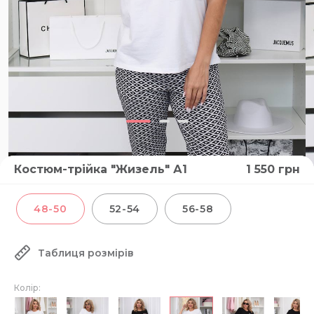
Костюм-трійка "Жизель" А1
1 550
грн
48-50
52-54
56-58
Таблиця розмірів
Колір: