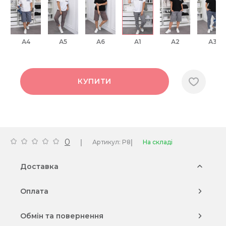
А4
А5
А6
А1
А2
А3
КУПИТИ
0
|
|
Артикул: P8
На складі
Доставка
Оплата
Обмін та повернення