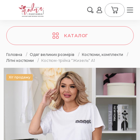
КАТАЛОГ
Головна
/
Одяг великих розмірів
/
Костюми, комплекти
/
Літні костюми
/
Костюм-трійка "Жизель" А1
Хіт продажу