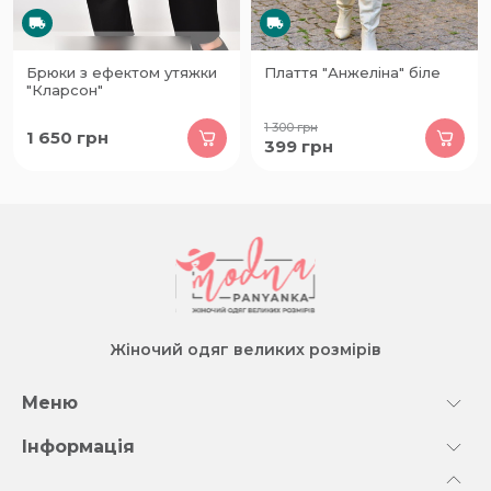
Брюки з ефектом утяжки
Плаття "Анжеліна" біле
"Кларсон"
1 300
грн
1 650
грн
399
грн
Жіночий одяг великих розмірів
Меню
Інформація