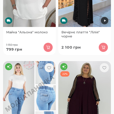
Майка "Альона" молоко
Вечірнє плаття "Лілія"
чорне
1 150
грн
2 100
грн
799
грн
22%