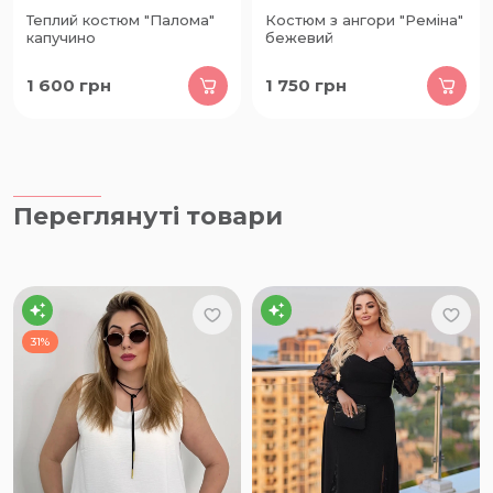
Теплий костюм "Палома"
Костюм з ангори "Реміна"
капучино
бежевий
1 600
грн
1 750
грн
Переглянуті товари
31%