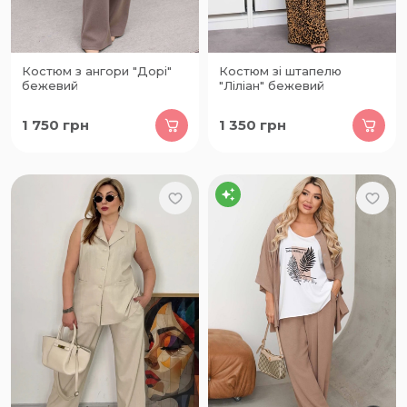
Костюм з ангори "Дорі"
Костюм зі штапелю
бежевий
"Ліліан" бежевий
1 750
грн
1 350
грн