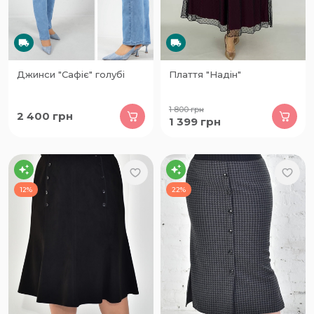
Джинси "Сафіє" голубі
Плаття "Надін"
1 800
грн
2 400
грн
1 399
грн
12%
22%