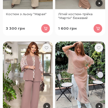
Костюм з льону "Марая"
Літній костюм-трійка
"Мартін" бежевий
3 300
грн
1 600
грн