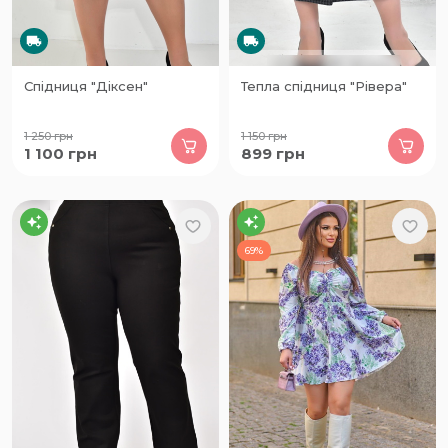
Спідниця "Діксен"
Тепла спідниця "Рівера"
1 250
грн
1 150
грн
1 100
грн
899
грн
69%