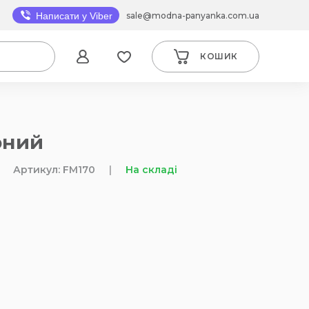
sale@modna-panyanka.com.ua
Написати у Viber
КОШИК
рний
Артикул: FM170
|
На складі