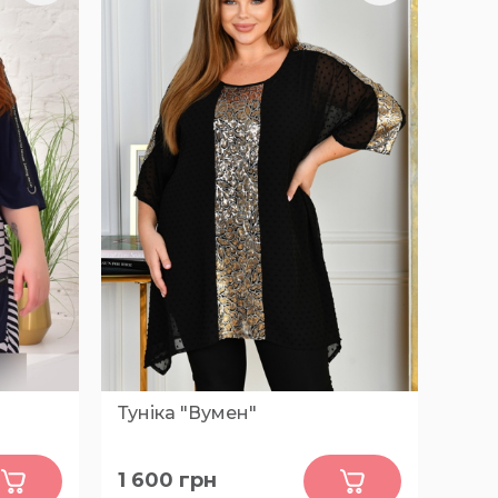
Туніка "Вумен"
0
1 600
грн