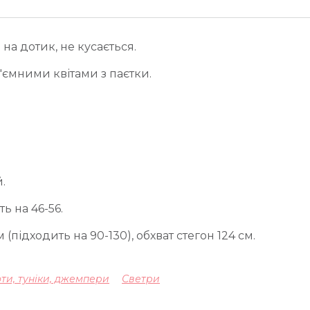
а дотик, не кусається.
ємними квітами з паєтки.
.
ь на 46-56.
(підходить на 90-130), обхват стегон 124 см.
ти, туніки, джемпери
Светри