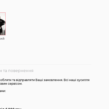
ний
н та повернення
бляти та відправляти Ваші замовлення. Всі наші зусилля
овим сервісом.
ами: