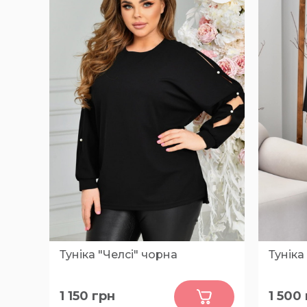
Туніка "Челсі" чорна
Туніка
0
1 150
грн
1 500