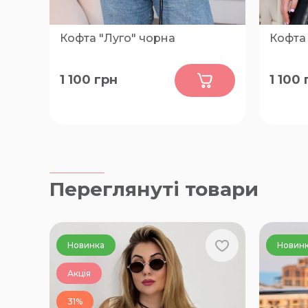
Кофта "Луго" чорна
Кофта
0
1 100
грн
1 100
46-48, 50-52, 54-56, 58-60
52-54, 
Переглянуті товари
Новинка
Новин
Акція
31%