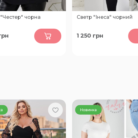
 "Честер" чорна
Cветр "Інеса" чорний
0
0
грн
1 250
грн
56-58, 60-62, 64-66
FREE
ка
Новинка