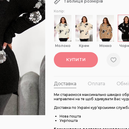
Таблиця розмірів
Колір:
молоко
крем
мокко
чор
КУПИТИ
Доставка
Оплата
Обмі
Ми стараємося максимально швидко обро
направлені на те щоб здивувати Вас чуд
Доставка по Україні кур’єрськими служб
Нова пошта
Укрпошта