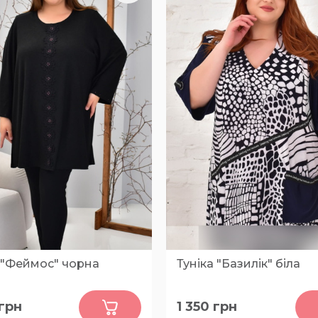
 "Феймос" чорна
Туніка "Базилік" біла
0
0
грн
1 350
грн