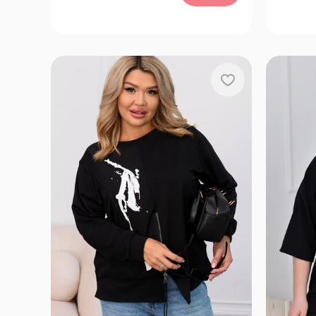
52-54, 56-58, 60-62, 64-66
68, 70, 