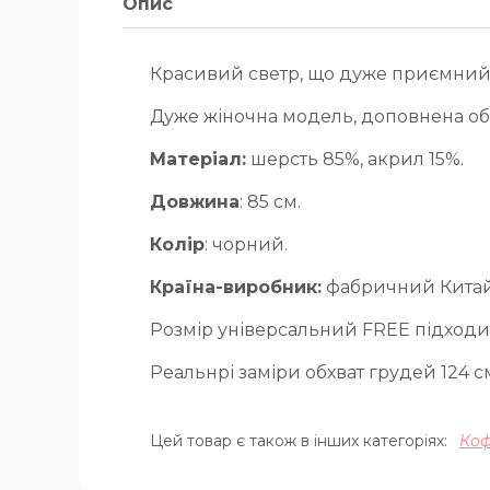
Опис
Красивий светр, що дуже приємний н
Дуже жіночна модель, доповнена об'
Матеріал:
шерсть 85%, акрил 15%.
Довжина
: 85 см.
Колір
: чорний.
Країна-виробник:
фабричний Китай
Розмір універсальний FREE підходит
Реальнрі заміри обхват грудей 124 см 
Цей товар є також в інших категоріях:
Коф