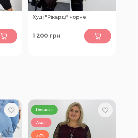
Худі "Рікарді" чорне
0
1 200
грн
FREE
Новинка
Акція
22%