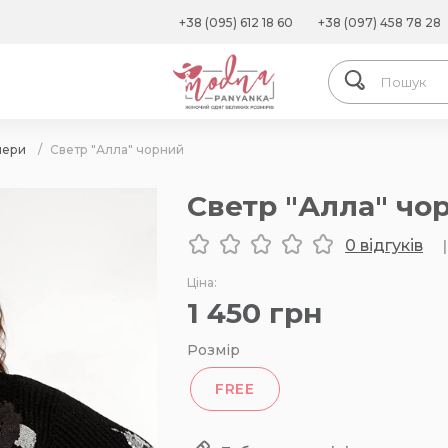
+38 (095) 612 18 60
+38 (097) 458 78 28
пери
/
Светр "Алла" чорний
Светр "Алла" чо
0 відгуків
|
Ціна:
1 450
грн
Розмір
FREE