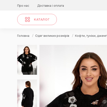
Про нас
Доставка і оплата
КАТАЛОГ
Головна
/
Одяг великих розмірів
/
Кофти, туніки, джем