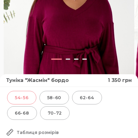
Туніка "Жасмін" бордо
1 350
грн
54-56
58-60
62-64
66-68
70-72
Таблиця розмірів