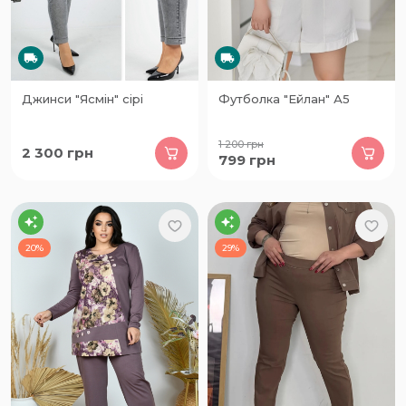
Джинси "Ясмін" сірі
Футболка "Ейлан" А5
1 200
грн
2 300
грн
799
грн
20%
29%