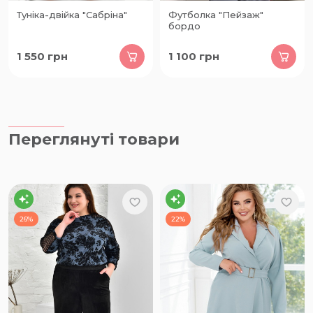
Туніка-двійка "Сабріна"
Футболка "Пейзаж"
бордо
1 550
грн
1 100
грн
Переглянуті товари
26%
22%