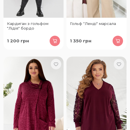
Кардиган з гольфом
Гольф "Ленді" марсала
"Лідія" бордо
1 200
грн
1 350
грн