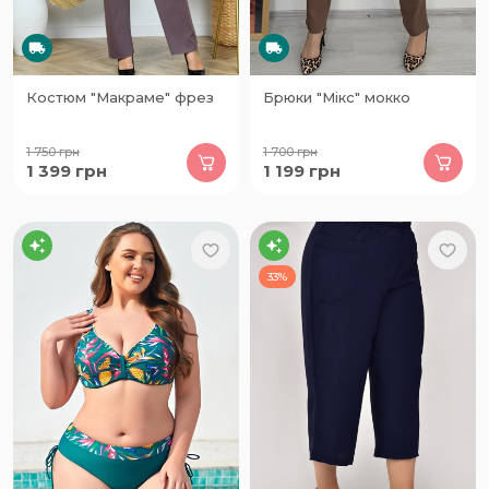
Костюм "Макраме" фрез
Брюки "Мікс" мокко
1 750
грн
1 700
грн
1 399
грн
1 199
грн
33%