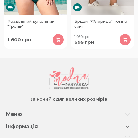
Роздільний купальник
Бріджі "Флорида" темно-
"Тропік"
сині
1 050
грн
1 600
грн
699
грн
Жіночий одяг великих розмірів
Меню
Інформація