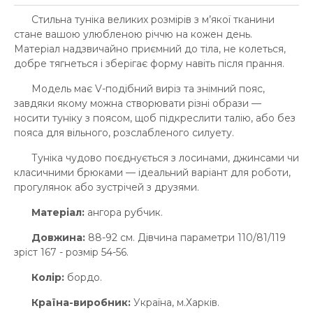
Стильна туніка великих розмірів з м’якої тканини
стане вашою улюбленою річчю на кожен день.
Матеріал надзвичайно приємний до тіла, не колеться,
добре тягнеться і зберігає форму навіть після прання.
Модель має V-подібний виріз та знімний пояс,
завдяки якому можна створювати різні образи —
носити туніку з поясом, щоб підкреслити талію, або без
пояса для вільного, розслабленого силуету.
Туніка чудово поєднується з лосинами, джинсами чи
класичними брюками — ідеальний варіант для роботи,
прогулянок або зустрічей з друзями.
Матеріал:
ангора рубчик.
Довжина:
88-92 см. Дівчина параметри 110/81/119
зріст 167 - розмір 54-56.
Колір:
бордо.
Країна-виробник:
Україна, м.Харків.