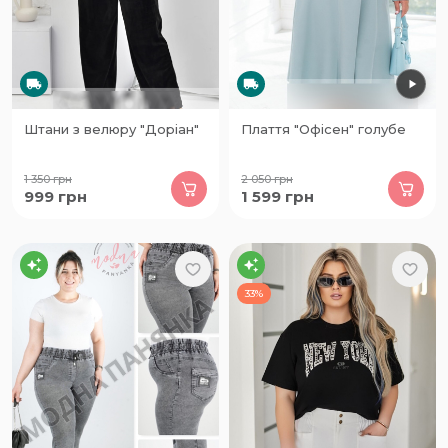
Штани з велюру "Доріан"
Плаття "Офісен" голубе
1 350
грн
2 050
грн
999
грн
1 599
грн
33%