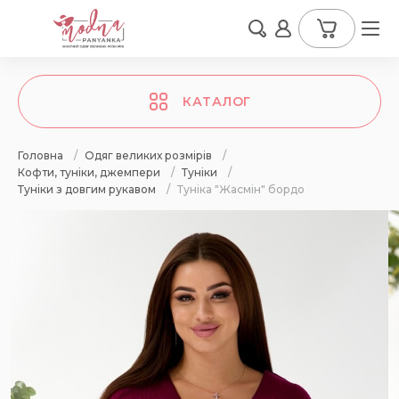
КАТАЛОГ
Головна
/
Одяг великих розмірів
/
Кофти, туніки, джемпери
/
Туніки
/
Туніки з довгим рукавом
/
Туніка "Жасмін" бордо