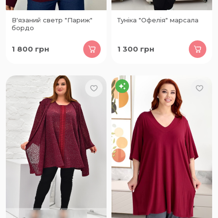
В'язаний светр "Париж"
Туніка "Офелія" марсала
бордо
1 800
грн
1 300
грн