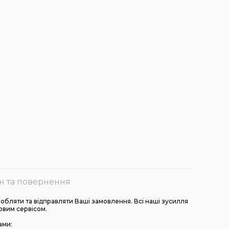
н та повернення
бляти та відправляти Ваші замовлення. Всі наші зусилля
овим сервісом.
ами: