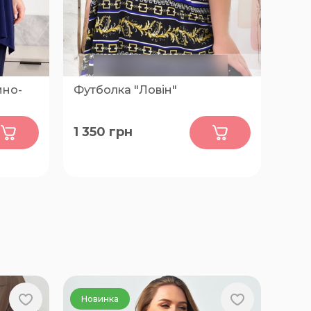
мно-
Футболка "Ловін"
0
1 350
грн
 66-68
62, 64, 66, 68, 70, 72, 74, 76
Новинка