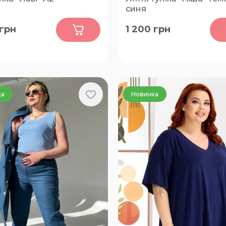
синя
0
0
грн
1 200
грн
54, 56, 58, 60, 62, 64, 66, 78,
62-66, 74-78
70, 68
ка
Новинка