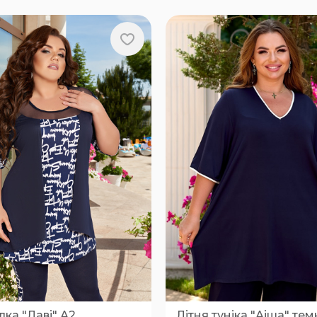
ка "Лаві" А2
Літня туніка "Аіша" тем