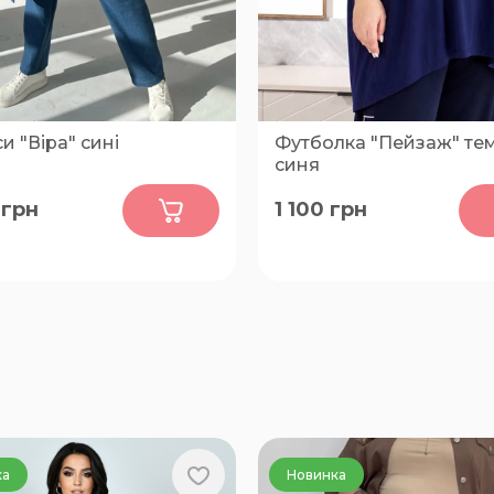
 "Віра" сині
Футболка "Пейзаж" те
синя
0
0
грн
1 100
грн
54-56, 58-60, 62-64, 66-68
70-74, 76-80, 62-64, 58-60,
ка
Новинка