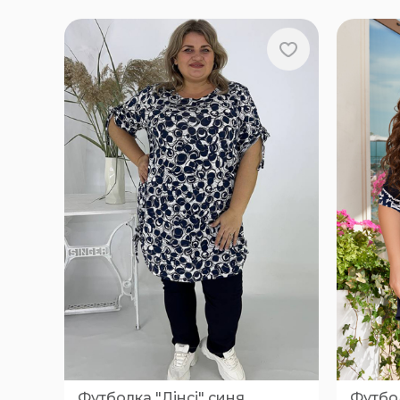
Футболка "Лінсі" синя
Футбол