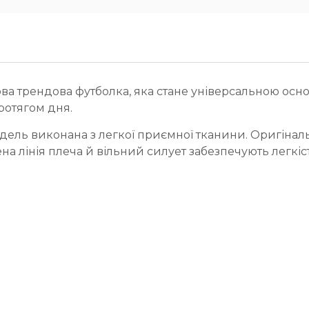
ва трендова футболка, яка стане універсальною осн
отягом дня.
дель виконана з легкої приємної тканини. Оригінальн
а лінія плеча й вільний силует забезпечують легкіст