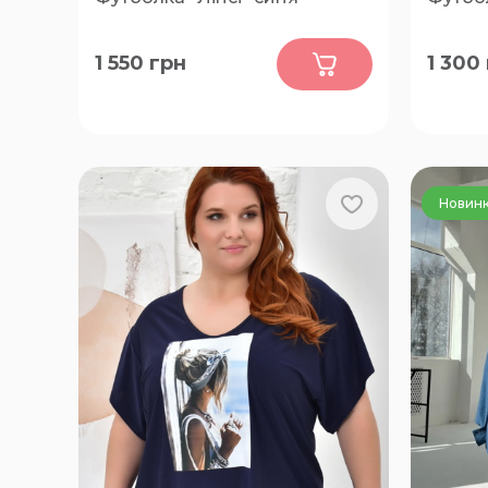
0
1 550
грн
1 300
70-72, 74-76
76, 52, 
74, 72, 
Новин