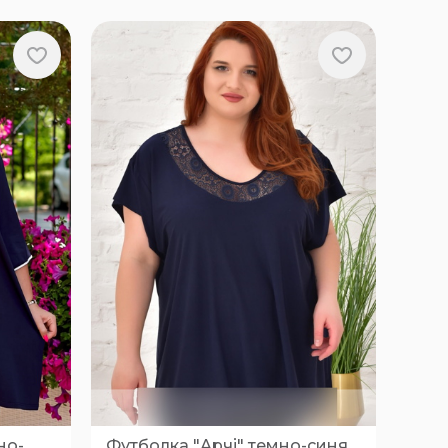
но-
Футболка "Арчі" темно-синя