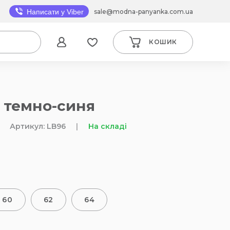
sale@modna-panyanka.com.ua
Написати у Viber
КОШИК
 темно-синя
Артикул: LB96
|
На складі
60
62
64