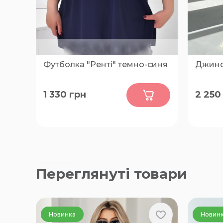
Футболка "Ренті" темно-синя
Джинси
0
1 330
грн
2 250
68, 70, 72, 74, 76
50-52, 
Переглянуті товари
Новинка
Новин