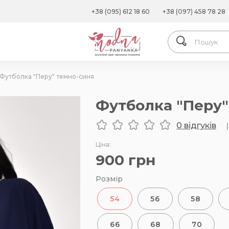
+38 (095) 612 18 60
+38 (097) 458 78 28
Футболка "Перу" темно-синя
Футболка "Перу"
0 відгуків
|
Ціна:
900
грн
Розмір
54
56
58
66
68
70