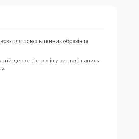
овою для повсякденних образів та
ий декор зі стразів у вигляді напису
ь.