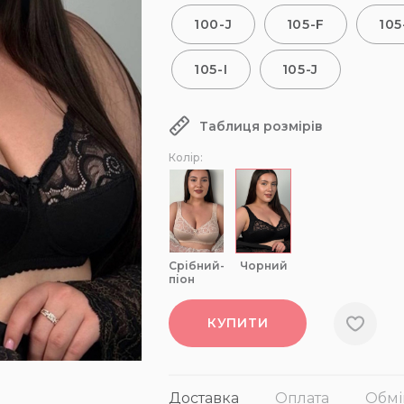
100-J
105-F
105
105-I
105-J
Таблиця розмірів
Колір:
срібний-
чорний
піон
КУПИТИ
Доставка
Оплата
Обмі