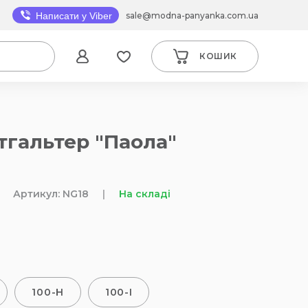
sale@modna-panyanka.com.ua
Написати у Viber
КОШИК
гальтер "Паола"
Артикул: NG18
|
На складі
100-H
100-I