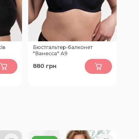
ів
Бюстгальтер-балконет
"Ванесcа" А9
0
880
грн
, 85-
75-C, 75-D, 75-E, 75-F, 75-G, 80-C,
0-D,
80-D, 80-E, 80-F, 80-G, 80-H, 85-
, 95-E,
C, 85-D, 85-E, 85-F, 85-G, 85-H,
0-F,
90-C, 90-D, 90-E, 90-F, 90-G, 95-
C, 95-E