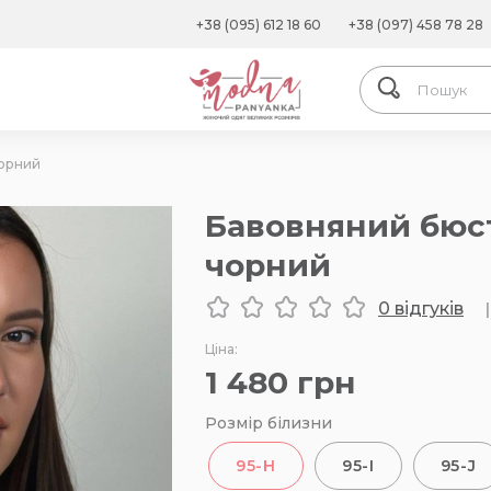
+38 (095) 612 18 60
+38 (097) 458 78 28
чорний
Бавовняний бюст
чорний
0 відгуків
|
Ціна:
1 480
грн
Розмір білизни
95-H
95-I
95-J