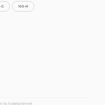
-G
105-H
н та повернення