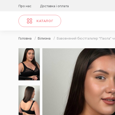
Про нас
Доставка і оплата
КАТАЛОГ
Головна
/
Білизна
/
Бавовняний бюстгальтер "Паола" 