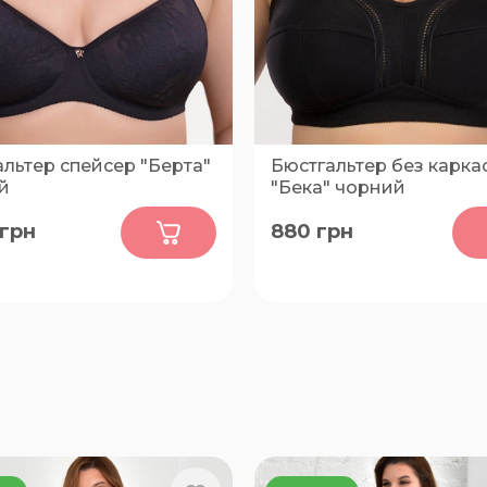
льтер спейсер "Берта"
Бюстгальтер без каркас
й
"Бека" чорний
0
0
грн
880
грн
0-C, 70-D, 75-B, 75-C, 75-
80-D, 80-E, 80-F, 80-G, 85-C
, 80-C, 85-B
D, 85-E, 85-F, 85-G, 90-C, 9
90-E, 90-F, 90-G, 95-C, 95-D
95-F, 95-G, 100-C, 100-D, 10
100-G