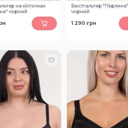
льтер на кісточках
Бюстгальтер "Перлина
нна" чорний
чорний
0
0
рн
1 290
грн
0-D, 80-E, 80-F, 80-G, 85-
80-F, 85-F, 85-G, 85-H, 90-F
 85-F, 85-G, 90-C, 90-D,
90-H, 90-I, 95-F, 95-G, 95-H,
-F, 90-G, 95-D, 95-E, 95-F,