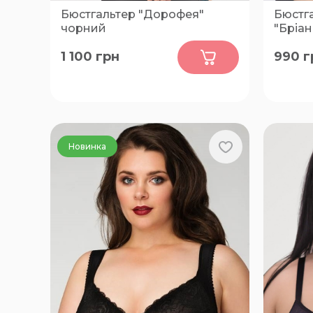
Бюстгальтер "Дорофея"
Бюстга
чорний
"Бріа
0
1 100
грн
990
г
95-G
80-C, 8
C, 85-D,
90-E, 90
95-G
Новинка