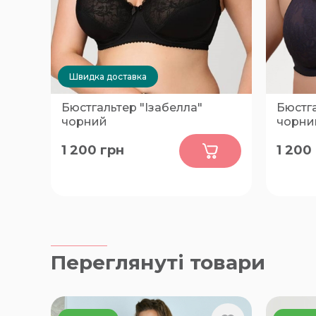
Швидка доставка
Бюстгальтер "Ізабелла"
Бюстга
чорний
чорни
0
1 200
грн
1 200
85-D
70-B, 7
D, 80-B
Переглянуті товари