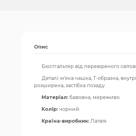
Опис
Бюстгальтер від перевіреного світово
Деталі: м'яка чашка, Т-образна, внутр
розширена, застібка позаду.
Матеріал:
бавовна, мереживо.
Колір:
чорний.
Країна-виробник:
Латвія.