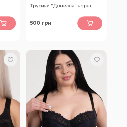
"
Трусики "Донелла" чорні
0
500
грн
, 90-G,
46, 42, 44, 48, 50
 95-I