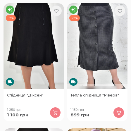
12%
22%
Спідниця "Діксен"
Тепла спідниця "Рівера"
1 250
грн
1 150
грн
1 100
грн
899
грн