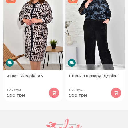
20%
26%
Халат "Феєрія" А5
Штани з велюру "Доріан"
1 250
грн
1 350
грн
999
грн
999
грн