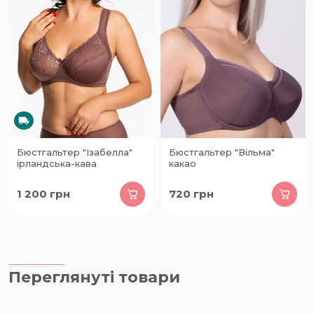
Бюстгальтер "Ізабелла"
Бюстгальтер "Вільма"
ірландська-кава
какао
1 200
грн
720
грн
Переглянуті товари