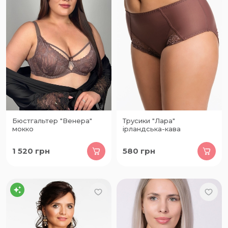
Бюстгальтер "Венера"
Трусики "Лара"
мокко
ірландська-кава
1 520
грн
580
грн