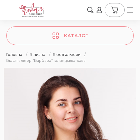
КАТАЛОГ
Головна
/
Білизна
/
Бюстгальтери
/
Бюстгальтер "Барбара" ірландська-кава