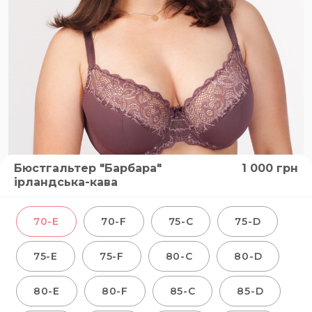
Бюстгальтер "Барбара"
1 000
грн
ірландська-кава
70-E
70-F
75-C
75-D
75-E
75-F
80-C
80-D
80-E
80-F
85-C
85-D