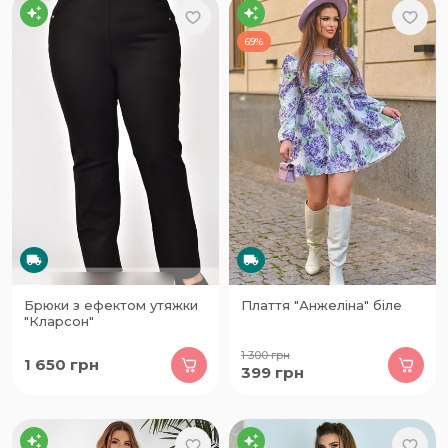
69%
Брюки з ефектом утяжки
Плаття "Анжеліна" біле
"Кларсон"
1 300
грн
1 650
грн
399
грн