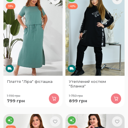
33%
49%
Плаття "Ліра" фісташка
Утеплений костюм
"Бланка"
1 190
грн
1 750
грн
799
грн
899
грн