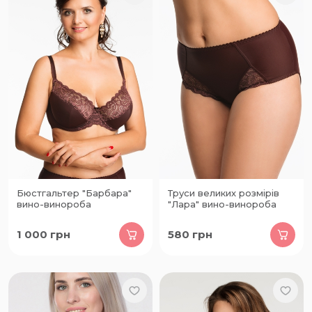
Бюстгальтер "Барбара"
Труси великих розмірів
вино-винороба
"Лара" вино-винороба
1 000
грн
580
грн