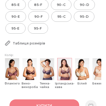
85-E
85-F
90-C
90-D
90-E
90-F
95-C
95-D
95-E
95-F
Таблиця розмірів
Колір:
фламінго
вино-
темна-
ірландська-
білий
бежеви
винороба
чайка
кава
КУПИТИ