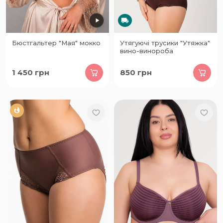
Бюстгальтер "Мая" мокко
Утягуючі трусики "Утяжка"
вино-винороба
1 450
грн
850
грн