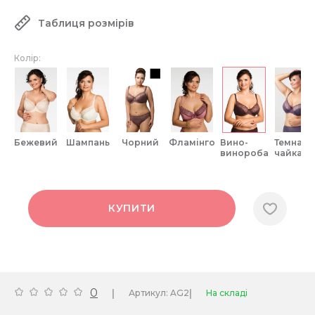
Таблиця розмірів
Колір:
бежевий
шампань
чорний
фламінго
вино-
темна-
винороба
чайка
КУПИТИ
0
|
|
Артикул: AG2
На складі