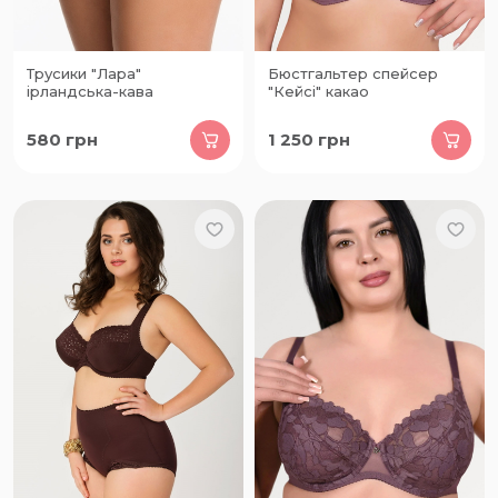
Трусики "Лара"
Бюстгальтер спейсер
ірландська-кава
"Кейсі" какао
580
грн
1 250
грн