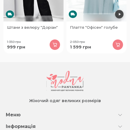
Штани з велюру "Доріан"
Плаття "Офісен" голубе
1 350
грн
2 050
грн
999
грн
1 599
грн
Жіночий одяг великих розмірів
Меню
Інформація