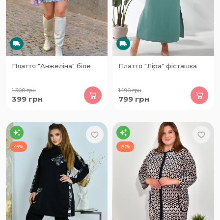
Плаття "Анжеліна" біле
Плаття "Ліра" фісташка
1 300
грн
1 190
грн
399
грн
799
грн
49%
20%