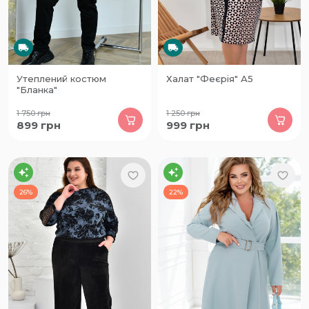
Утеплений костюм
Халат "Феєрія" А5
"Бланка"
1 750
грн
1 250
грн
899
грн
999
грн
26%
22%