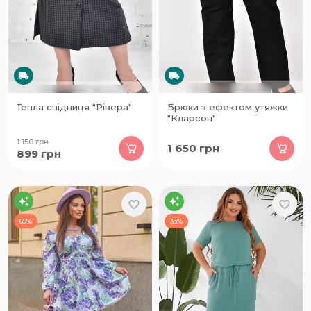
Тепла спідниця "Рівера"
Брюки з ефектом утяжки
"Кларсон"
1 150
грн
1 650
грн
899
грн
69%
33%