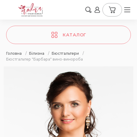
КАТАЛОГ
Головна
/
Білизна
/
Бюстгальтери
/
Бюстгальтер "Барбара" вино-винороба