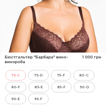
Бюстгальтер "Барбара" вино-
1 000
грн
винороба
75-C
75-D
75-F
80-C
80-F
85-E
85-F
90-D
90-E
95-F