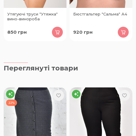
Утягуючі труси "Утяжка"
Бюстгальтер "Сальма" А4
вино-винороба
850
грн
920
грн
Переглянуті товари
22%