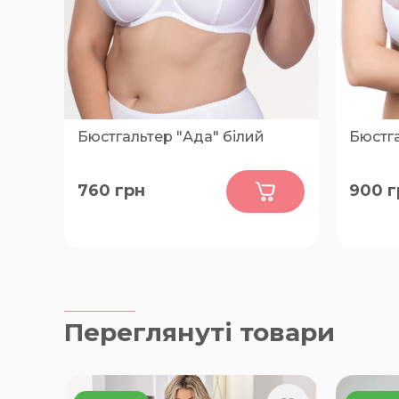
Бюстгальтер "Ада" білий
Бюстга
0
760
грн
900
г
75-D, 75-E, 75-F, 80-C, 80-D, 80-E,
95-E, 9
80-F, 85-C, 85-D, 85-E, 85-F, 90-C,
C, 75-D,
90-D, 90-E, 90-F
75-F, 85
90-F
Переглянуті товари