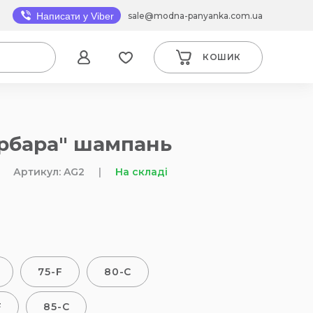
sale@modna-panyanka.com.ua
Написати у Viber
КОШИК
арбара" шампань
Артикул: AG2
|
На складі
75-F
80-C
F
85-C