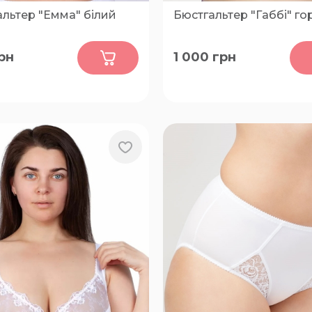
льтер "Емма" білий
Бюстгальтер "Габбі" го
0
0
рн
1 000
грн
-E, 75-B, 75-C, 75-D, 75-E,
75-F
0-B, 80-C, 80-D, 80-E, 80-
 85-C, 85-D, 85-E, 85-F, 90-
 90-D, 90-E, 90-F, 95-B,
5-D, 95-E, 100-D, 100-E,
05-C, 105-D, 105-E, 105-F,
10-D, 110-E, 110-F