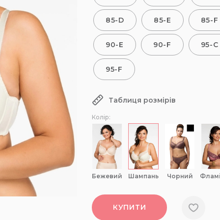
85-D
85-E
85-F
90-E
90-F
95-C
95-F
Таблиця розмірів
Колір:
бежевий
шампань
чорний
флам
КУПИТИ