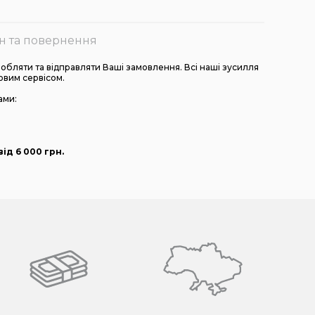
н та повернення
бляти та відправляти Ваші замовлення. Всі наші зусилля
овим сервісом.
ами:
ід 6 000
грн
.