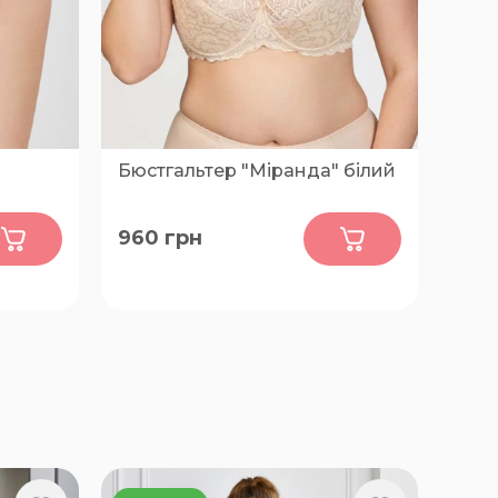
Бюстгальтер "Міранда" білий
0
960
грн
75-E, 85-E, 80-C, 80-D, 80-E, 85-C,
85-D, 90-C, 90-D, 90-E, 95-C, 95-D