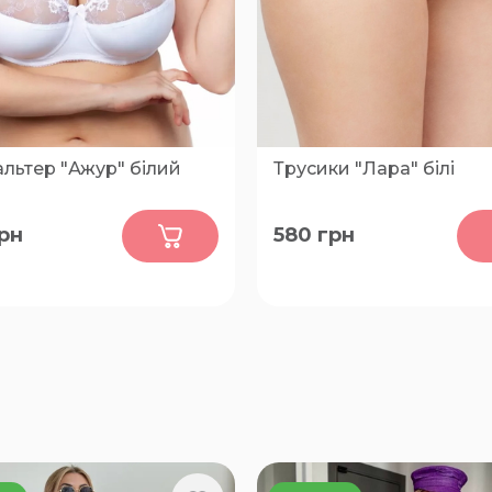
льтер "Ажур" білий
Трусики "Лара" білі
0
0
рн
580
грн
5-D, 95-C, 90-E, 90-D, 90-
52, 50, 48, 46
 80-D, 80-E, 80-F, 75-E,
-D, 85-E, 85-C, 80-C, 85-F,