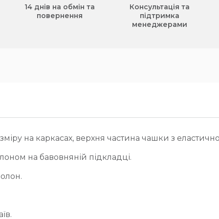
14 днів на обмін та
Консультація та
повернення
підтримка
менеджерами
міру на каркасах, верхня частина чашки з еластичн
оном на бавовняній підкладці.
олон.
їв.