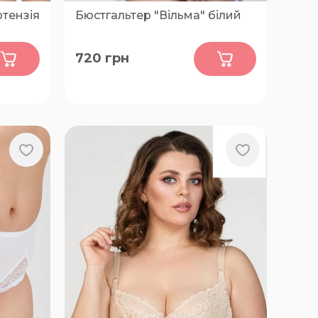
ртензія
Бюстгальтер "Вільма" білий
0
720
грн
75-E, 75-F, 75-G, 80-D, 80-E, 80-F,
85-D, 85-E, 85-F, 85-G, 90-C, 90-D,
90-E, 90-F, 95-C, 95-D, 95-E