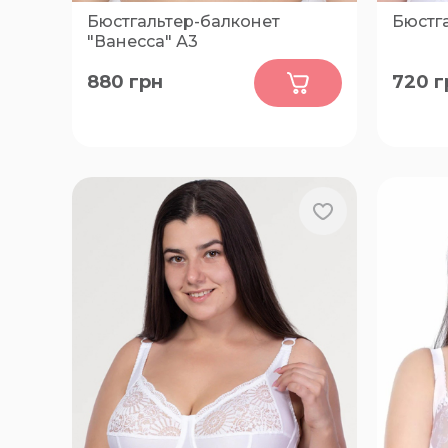
Бюстгальтер-балконет
Бюстга
"Ванесcа" А3
0
880
грн
720
г
75-D, 75-F, 80-C, 80-H, 85-F, 90-F,
70-D, 70
90-G, 95-E, 95-F
75-F, 8
F, 85-B,
B, 90-C,
95-C, 9
100-F, 1
110-C, 1