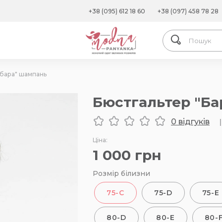
+38 (095) 612 18 60
+38 (097) 458 78 28
рбара" шампань
Бюстгальтер "Б
0 відгуків
|
Ціна:
1 000
грн
Розмір білизни
75-C
75-D
75-E
80-D
80-E
80-