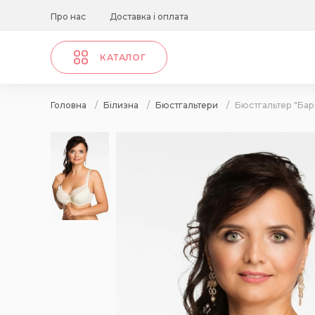
Про нас
Доставка і оплата
КАТАЛОГ
Головна
/
Білизна
/
Бюстгальтери
/
Бюстгальтер "Ба