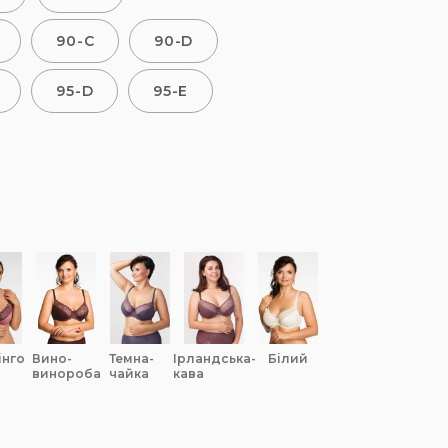
90-C
90-D
95-D
95-E
інго
вино-
темна-
ірландська-
білий
винороба
чайка
кава