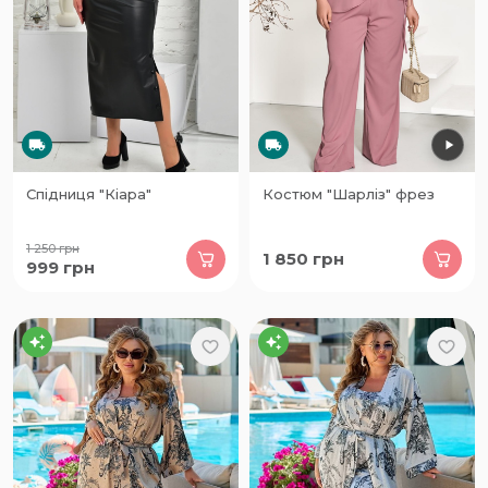
Спідниця "Кіара"
Костюм "Шарліз" фрез
1 250
грн
1 850
грн
999
грн