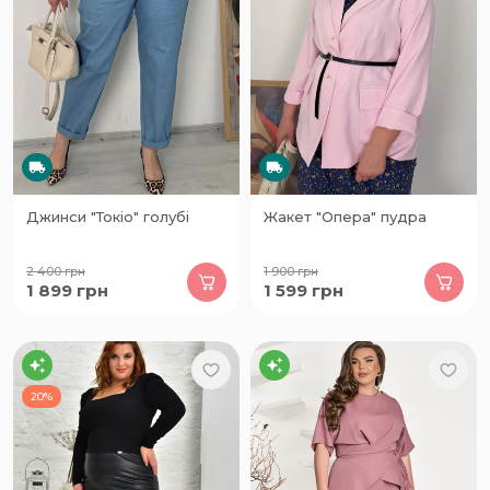
Джинси "Токіо" голубі
Жакет "Опера" пудра
2 400
грн
1 900
грн
1 899
грн
1 599
грн
20%