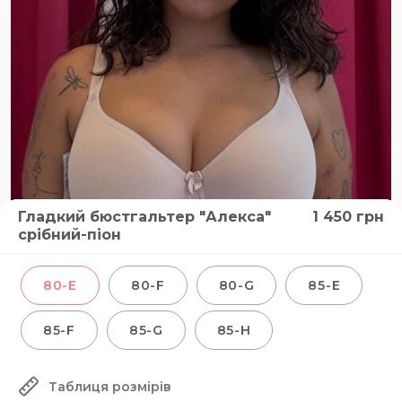
Гладкий бюстгальтер "Алекса"
1 450
грн
срібний-піон
80-E
80-F
80-G
85-E
85-F
85-G
85-H
Таблиця розмірів