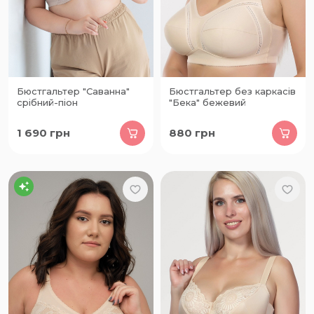
Бюстгальтер "Саванна"
Бюстгальтер без каркасів
срібний-піон
"Бека" бежевий
1 690
грн
880
грн