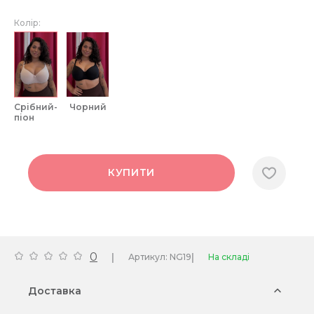
Колір:
срібний-
чорний
піон
КУПИТИ
0
|
|
Артикул: NG19
На складі
Доставка