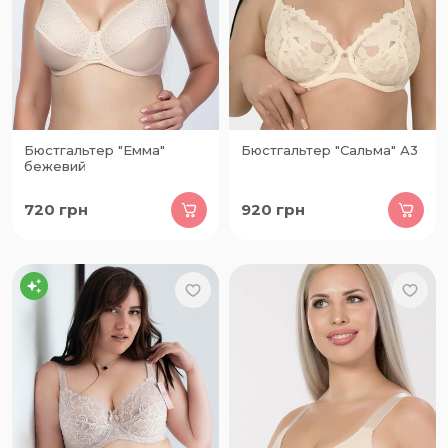
Бюстгальтер "Емма"
Бюстгальтер "Сальма" А3
бежевий
720
грн
920
грн