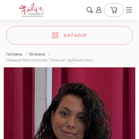
КАТАЛОГ
Головна
/
Білизна
/
Гладкий бюстгальтер "Алекса" срібний-піон