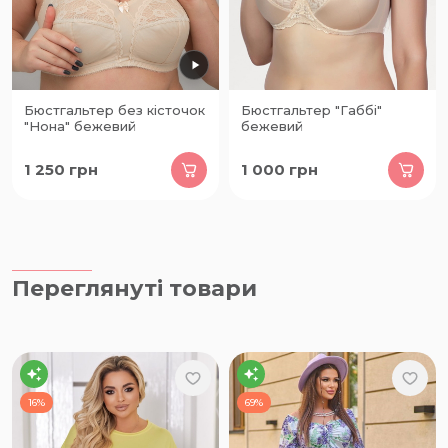
Бюстгальтер без кісточок
Бюстгальтер "Габбі"
"Нона" бежевий
бежевий
1 250
грн
1 000
грн
Переглянуті товари
16%
69%