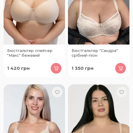
Бюстгальтер спейсер
Бюстгальтер "Сандра"
"Макс" бежевий
срібний-піон
1 420
грн
1 350
грн