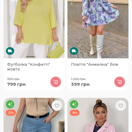
Футболка "Конфетті"
Плаття "Анжеліна" біле
жовта
950
грн
1 300
грн
799
грн
399
грн
21%
16%