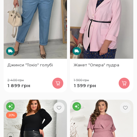
Джинси "Токіо" голубі
Жакет "Опера" пудра
2 400
грн
1 900
грн
1 899
грн
1 599
грн
20%