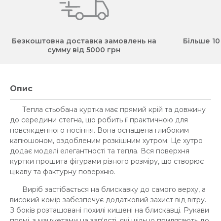
Безкоштовна доставка замовлень на
Більше 10
сумму від 5000 грн
Опис
Тепла стьобана куртка має прямий крій та довжину
до середини стегна, що робить її практичною для
повсякденного носіння. Вона оснащена глибоким
капюшоном, оздобленим розкішним хутром. Це хутро
додає моделі елегантності та тепла. Вся поверхня
куртки прошита фігурами різного розміру, що створює
цікаву та фактурну поверхню.
Виріб застібається на блискавку до самого верху, а
високий комір забезпечує додатковий захист від вітру.
З боків розташовані похилі кишені на блискавці. Рукави
прямі, з манжетами на зап'ясті, які щільно прилягають до