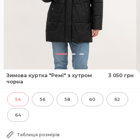
Зимова куртка "Ремі" з хутром
3 050
грн
чорна
54
56
58
60
62
64
Таблиця розмірів