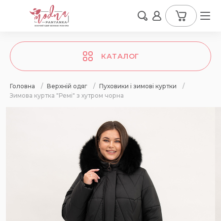
КАТАЛОГ
Головна
/
Верхній одяг
/
Пуховики і зимові куртки
/
Зимова куртка "Ремі" з хутром чорна