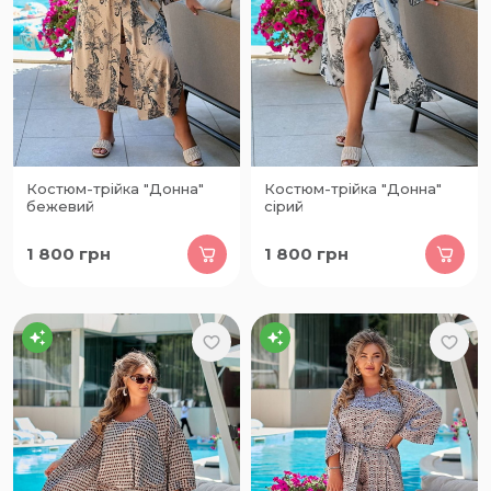
Костюм-трійка "Донна"
Костюм-трійка "Донна"
бежевий
сірий
1 800
грн
1 800
грн