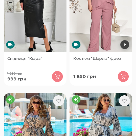
Спідниця "Кіара"
Костюм "Шарліз" фрез
1 250
грн
1 850
грн
999
грн