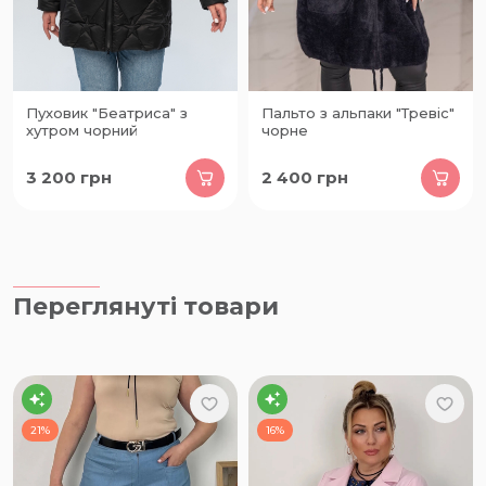
Пуховик "Беатриса" з
Пальто з альпаки "Тревіс"
хутром чорний
чорне
3 200
грн
2 400
грн
Переглянуті товари
21%
16%