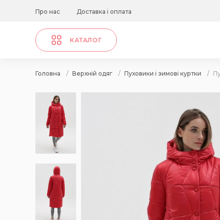
Про нас
Доставка і оплата
КАТАЛОГ
Головна
/
Верхній одяг
/
Пуховики і зимові куртки
/
П