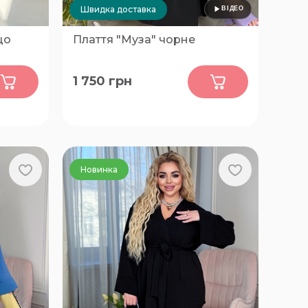
Швидка доставка
цо
Плаття "Муза" чорне
0
1 750
грн
54-58
Новинка