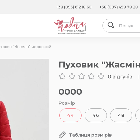
+38 (095) 612 18 60
+38 (097) 458 78 28
уховик "Жасмін" червоний
Пуховик "Жасмі
0 відгуків
|
0000
Розмір
44
46
48
Таблиця розмірів