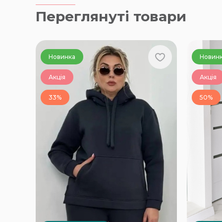
Переглянуті товари
Новинка
Новин
Акція
Акція
33%
50%