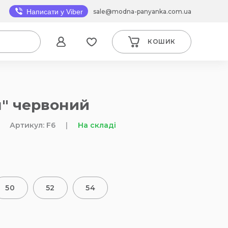
sale@modna-panyanka.com.ua
Написати у Viber
КОШИК
н" червоний
Артикул: F6
|
На складі
50
52
54