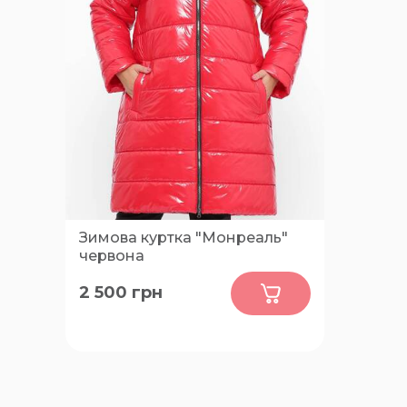
Зимова куртка "Монреаль"
червона
0
2 500
грн
56, 58, 60, 62