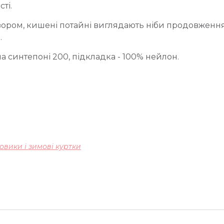
ті.
узором, кишені потайні виглядають ніби продовженн
.
на синтепоні 200, підкладка - 100% нейлон.
овики і зимові куртки