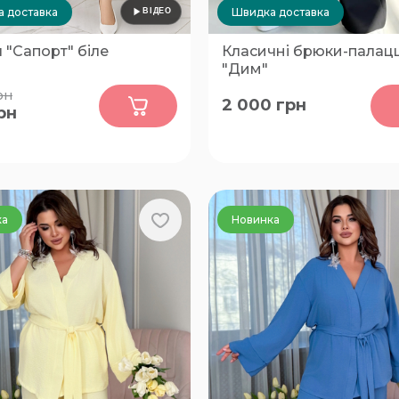
 доставка
Швидка доставка
 "Сапорт" біле
Класичні брюки-палац
"Дим"
0
0
рн
2 000
грн
рн
54-56
58-60
ка
Новинка