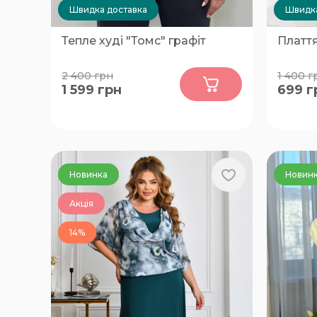
Швидка доставка
Швидка
Тепле худі "Томс" графіт
Плаття
0
2 400
грн
1 400
г
1 599
грн
699
г
58-60
50-52, 
Новинка
Новин
Акція
14%