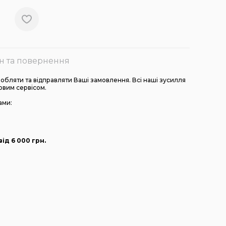
н та повернення
бляти та відправляти Ваші замовлення. Всі наші зусилля
овим сервісом.
ами:
ід 6 000
грн
.