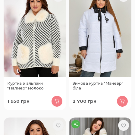
Куртка з альпаки
Зимова куртка "Маневр"
"Палмер" молоко
біла
1 950
грн
2 700
грн