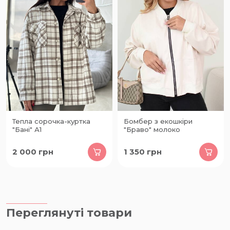
Тепла сорочка-куртка
Бомбер з екошкіри
"Бані" А1
"Браво" молоко
2 000
грн
1 350
грн
Переглянуті товари