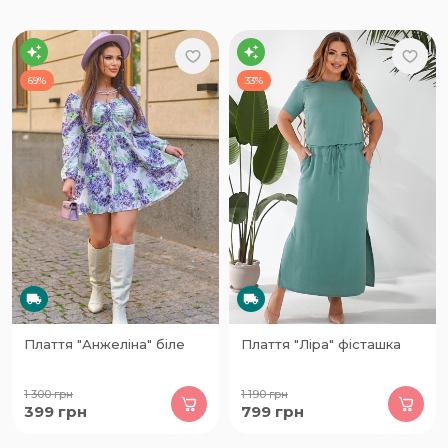
69%
33%
Плаття "Анжеліна" біле
Плаття "Ліра" фісташка
1 300
грн
1 190
грн
399
грн
799
грн