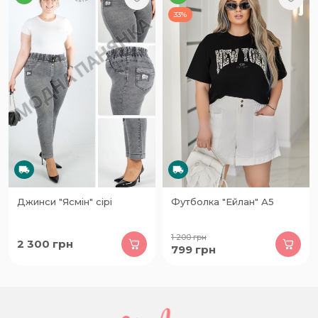
33%
Джинси "Ясмін" сірі
Футболка "Ейлан" А5
1 200
грн
2 300
грн
799
грн