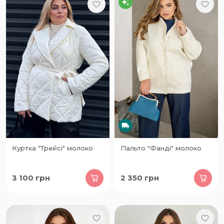
Куртка "Трейсі" молоко
Пальто "Фанді" молоко
3 100
грн
2 350
грн