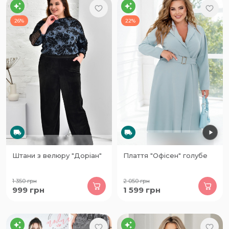
26%
22%
Штани з велюру "Доріан"
Плаття "Офісен" голубе
1 350
грн
2 050
грн
999
грн
1 599
грн