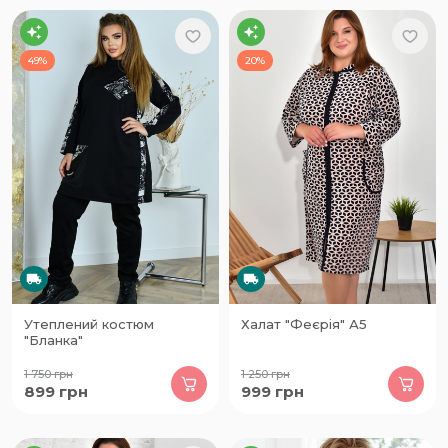
49%
20%
Утеплений костюм
Халат "Феєрія" А5
"Бланка"
1 750
грн
1 250
грн
899
грн
999
грн