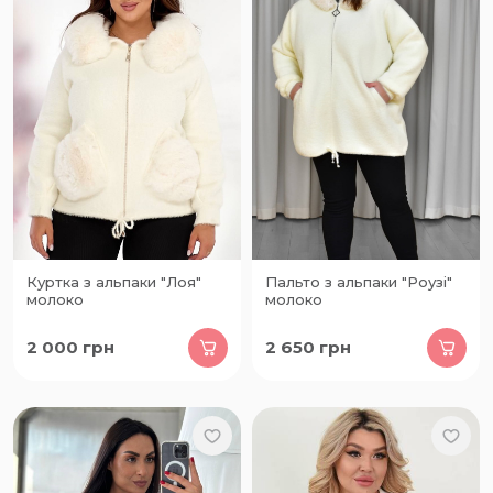
Куртка з альпаки "Лоя"
Пальто з альпаки "Роузі"
молоко
молоко
2 000
грн
2 650
грн