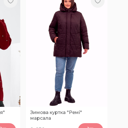
я"
Зимова куртка "Ремі"
марсала
0