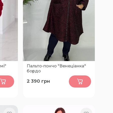
мі"
Пальто-пончо "Венеціанка"
бордо
0
2 390
грн
66-70, 72-76