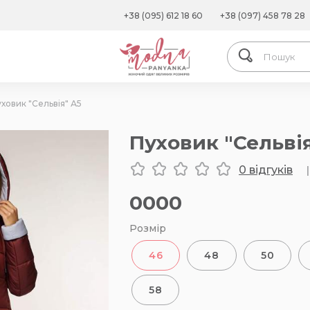
+38 (095) 612 18 60
+38 (097) 458 78 28
ховик "Сельвія" А5
Пуховик "Сельвія
0 відгуків
|
0000
Розмір
46
48
50
58