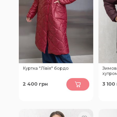
Куртка "Лівія" бордо
Зимова
хутро
0
2 400
грн
3 100
48-50, 52-54, 56-58, 60-62, 64-66,
58, 60, 
68-70