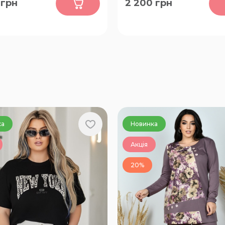
грн
2 200
грн
56, 58, 60, 62, 64, 66
FREE
ка
Новинка
Акція
20%