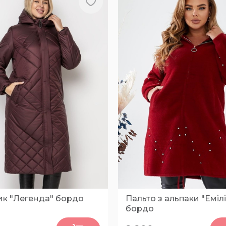
ик "Легенда" бордо
Пальто з альпаки "Емілі
бордо
0
0