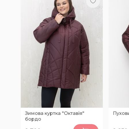
Зимова куртка "Октавія"
Пухов
бордо
0