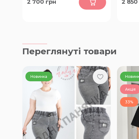
2 700
грн
2 850
62, 60, 58, 64, 56
52, 54, 
Переглянуті товари
Новинка
Новин
Акція
33%