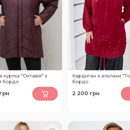
 куртка "Октавія" з
Кардиган з альпаки "То
м бордо
бордо
0
0
грн
2 200
грн
56, 62, 64
FREE