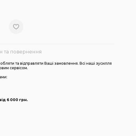
н та повернення
бляти та відправляти Ваші замовлення. Всі наші зусилля
овим сервісом.
ами:
ід 6 000
грн
.