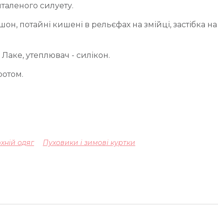
таленого силуету.
он, потайні кишені в рельєфах на змійці, застібка н
Лаке, утеплювач - силікон.
ротом.
хній одяг
Пуховики і зимові куртки