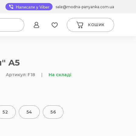
sale@modna-panyanka.com.ua
Написати у Viber
КОШИК
" А5
Артикул: F18
|
На складі
52
54
56