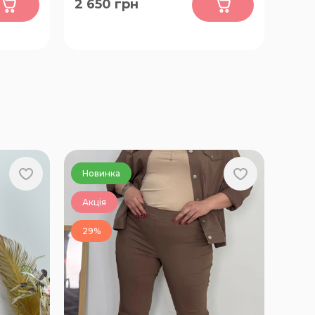
2 650
грн
54, 56, 58, 60, 62, 64, 66
Новинка
Акція
29%