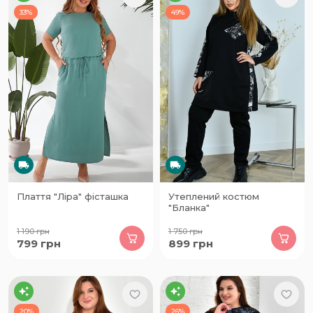
33%
49%
Плаття "Ліра" фісташка
Утеплений костюм
"Бланка"
1 190
грн
1 750
грн
799
грн
899
грн
20%
26%