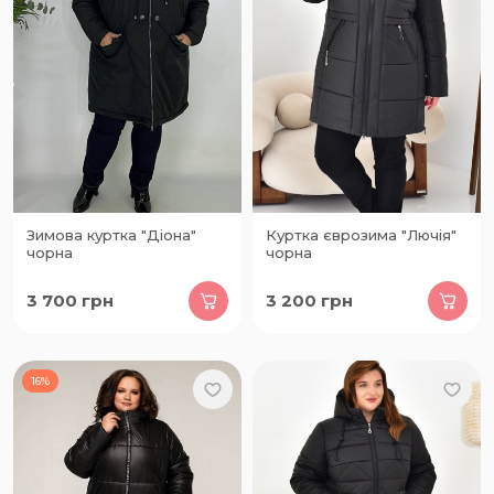
Зимова куртка "Діона"
Куртка єврозима "Лючія"
чорна
чорна
3 700
грн
3 200
грн
16%