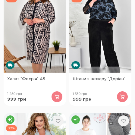
Халат "Феєрія" А5
Штани з велюру "Доріан"
1 250
грн
1 350
грн
999
грн
999
грн
22%