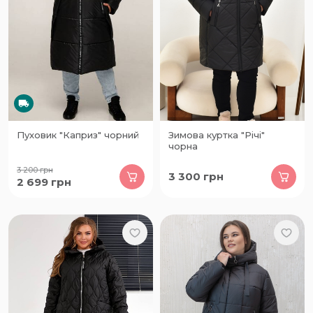
Пуховик "Каприз" чорний
Зимова куртка "Річі"
чорна
3 200
грн
3 300
грн
2 699
грн