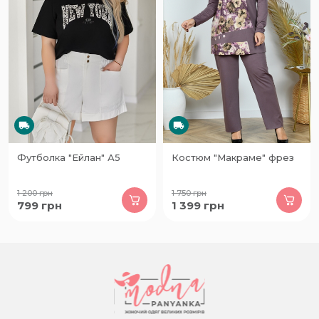
Футболка "Ейлан" А5
Костюм "Макраме" фрез
1 200
грн
1 750
грн
799
грн
1 399
грн