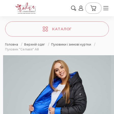
КАТАЛОГ
Головна
/
Верхній одяг
/
Пуховики і зимові куртки
/
Пуховик "Сельвія" А8