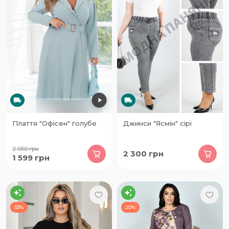
Плаття "Офісен" голубе
Джинси "Ясмін" сірі
2 050
грн
2 300
грн
1 599
грн
33%
20%