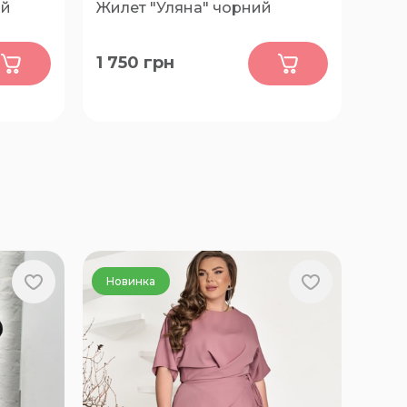
ий
Жилет "Уляна" чорний
0
1 750
грн
64-66,
50-52, 54-56, 58-60, 62-64
Новинка