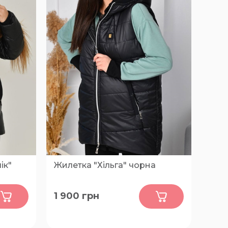
ік"
Жилетка "Хільга" чорна
0
1 900
грн
50-52, 54-56, 58-60, 62-64