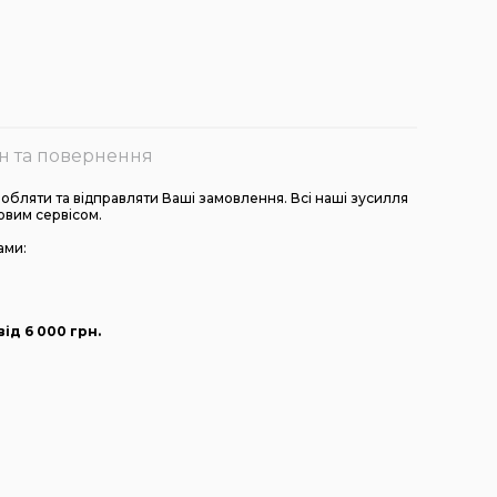
н та повернення
бляти та відправляти Ваші замовлення. Всі наші зусилля
овим сервісом.
ами:
ід 6 000
грн
.