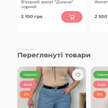
В'язаний жилет "Дольче"
Жилет 
чорний
0
2 100
грн
2 500
XL, 2XL, 3XL, 4XL, 5XL, L
50-52, 
Переглянуті товари
Новинка
Новин
Акція
Акція
21%
16%