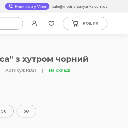
sale@modna-panyanka.com.ua
Написати у Viber
КОШИК
са" з хутром чорний
Артикул: RD21
|
На складі
56
58