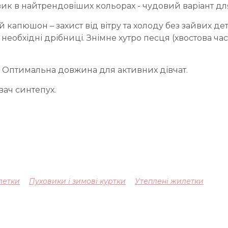
к в найтрендовіших кольорах - чудовий варіант дл
апюшон – захист від вітру та холоду без зайвих дет
необхідні дрібниці. Знімне хутро песця (хвостова ча
. Оптимальна довжина для активних дівчат.
вач синтепух.
летки
Пуховики і зимові куртки
Утеплені жилетки