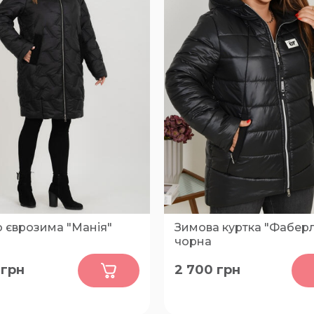
о єврозима "Манія"
Зимова куртка "Фаберл
чорна
0
0
грн
2 700
грн
50, 58
50-52, 54-56, 58-60