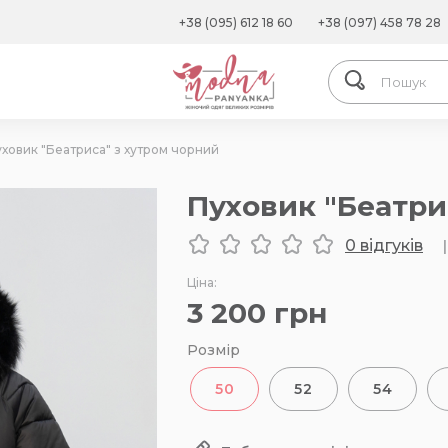
+38 (095) 612 18 60
+38 (097) 458 78 28
ховик "Беатриса" з хутром чорний
Пуховик "Беатри
0 відгуків
|
Ціна:
3 200
грн
Розмір
50
52
54