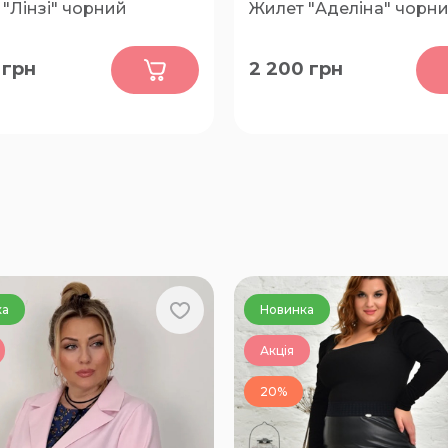
"Лінзі" чорний
Жилет "Аделіна" чорн
0
0
грн
2 200
грн
54-56, 58-60, 62-64, 66-68
48-50, 52-54, 56-58, 60-62, 
68-70
ка
Новинка
Акція
20%