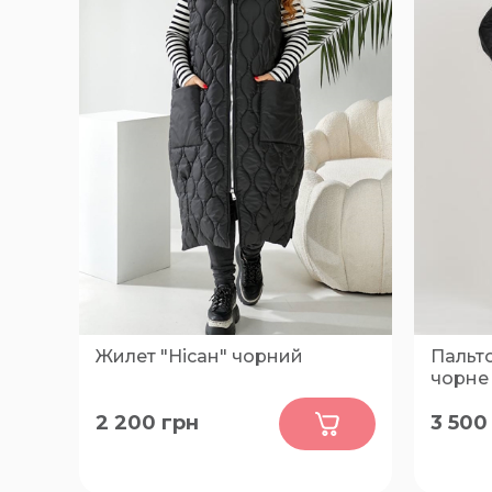
Жилет "Нісан" чорний
Пальт
чорне
0
2 200
грн
3 500
60-62, 68-70, 56-58, 64-66
52, 54, 