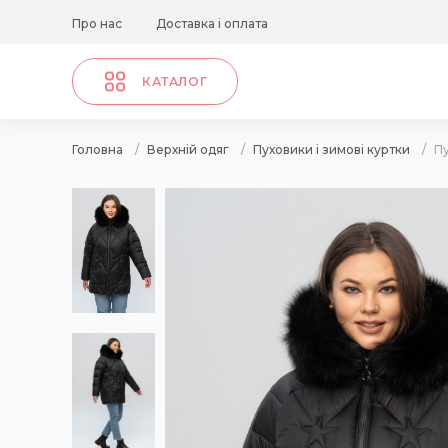
Про нас
Доставка і оплата
КАТАЛОГ
Головна
/
Верхній одяг
/
Пуховики і зимові куртки
/
Пу