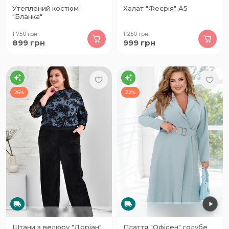
Утеплений костюм
Халат "Феєрія" А5
"Бланка"
1 750
грн
1 250
грн
899
грн
999
грн
26%
22%
Штани з велюру "Доріан"
Плаття "Офісен" голубе