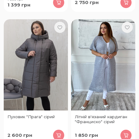
2 750
грн
1 399
грн
Пуховик "Прага" сірий
Літній в'язаний кардиган
"Франциско" сірий
2 600
грн
1 850
грн