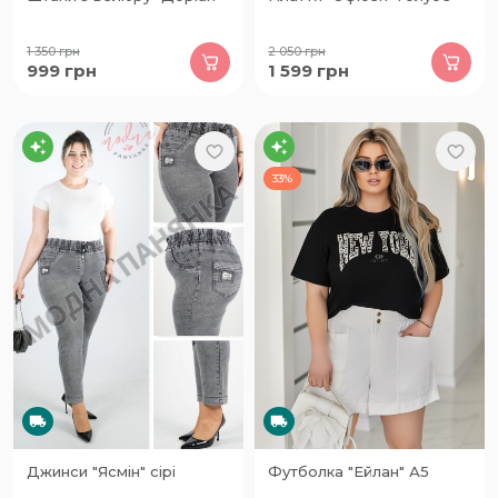
1 350
грн
2 050
грн
999
грн
1 599
грн
33%
Джинси "Ясмін" сірі
Футболка "Ейлан" А5