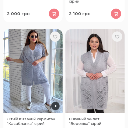
сірий
2 000
грн
2 100
грн
Літній в'язаний кардиган
В'язаний жилет
"Касабланка" сірий
"Вероніка" сірий