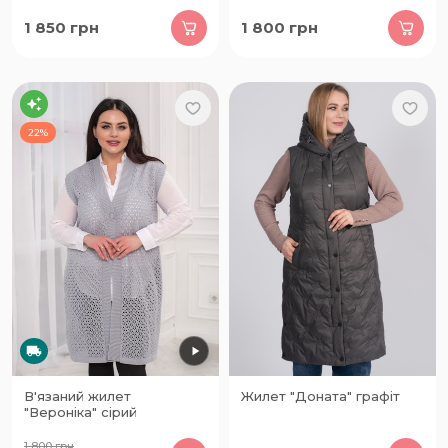
1 850
грн
1 800
грн
22%
В'язаний жилет
Жилет "Доната" графіт
"Вероніка" сірий
1 800
грн