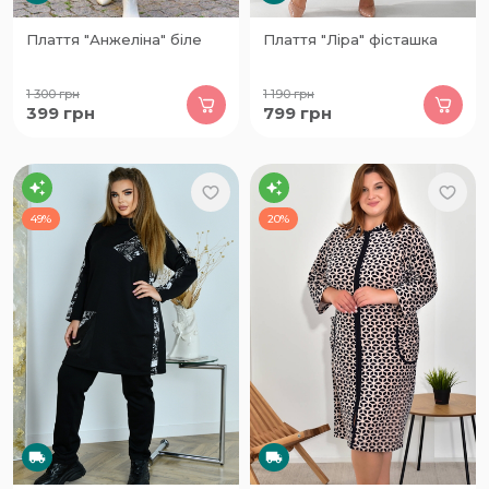
Плаття "Анжеліна" біле
Плаття "Ліра" фісташка
1 300
грн
1 190
грн
399
грн
799
грн
49%
20%