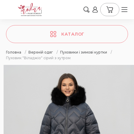
КАТАЛОГ
Головна
/
Верхній одяг
/
Пуховики і зимові куртки
/
Пуховик "Віладжіо" сірий з хутром