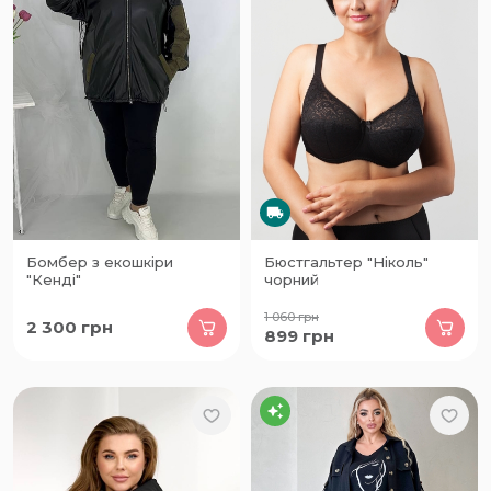
Бомбер з екошкіри
Бюстгальтер "Ніколь"
"Кенді"
чорний
1 060
грн
2 300
грн
899
грн