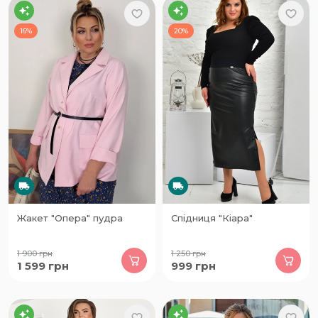
16%
20%
Жакет "Опера" пудра
Спідниця "Кіара"
1 900
грн
1 250
грн
1 599
грн
999
грн