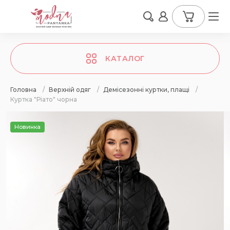
КАТАЛОГ
Головна
/
Верхній одяг
/
Демісезонні куртки, плащі
/
Куртка "Ріато" чорна
Новинка