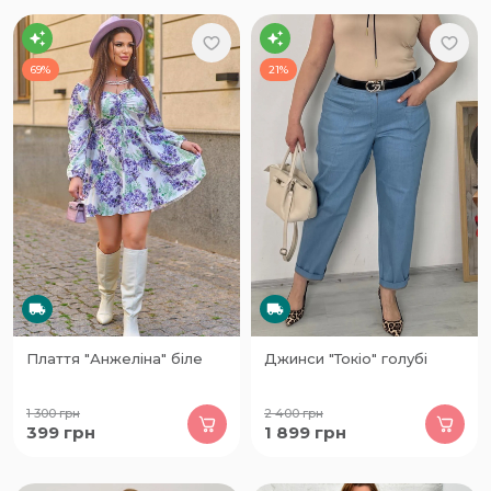
69%
21%
Плаття "Анжеліна" біле
Джинси "Токіо" голубі
1 300
грн
2 400
грн
399
грн
1 899
грн