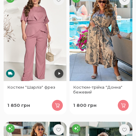
Костюм "Шарліз" фрез
Костюм-трійка "Донна"
бежевий
1 850
грн
1 800
грн