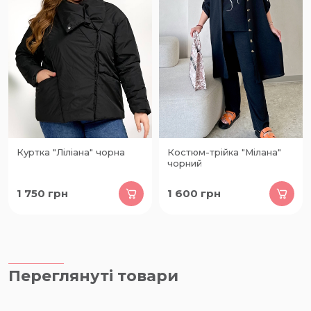
Куртка "Ліліана" чорна
Костюм-трійка "Мілана"
чорний
1 750
грн
1 600
грн
Переглянуті товари