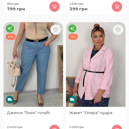
950
грн
1 300
грн
799
грн
399
грн
21%
16%
Джинси "Токіо" голубі
Жакет "Опера" пудра
2 400
грн
1 900
грн