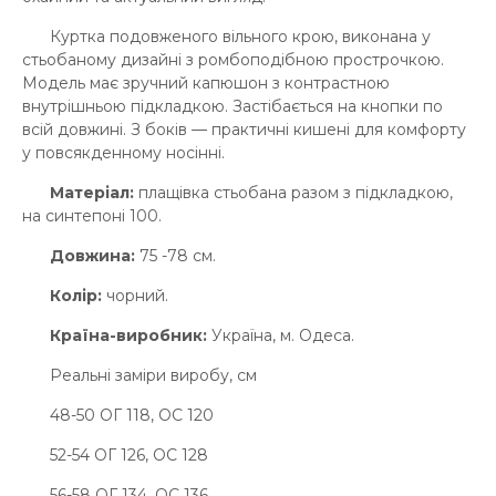
Куртка подовженого вільного крою, виконана у
стьобаному дизайні з ромбоподібною прострочкою.
Модель має зручний капюшон з контрастною
внутрішньою підкладкою. Застібається на кнопки по
всій довжині. З боків — практичні кишені для комфорту
у повсякденному носінні.
Матеріал:
плащівка стьобана разом з підкладкою,
на синтепоні 100.
Довжина:
75 -78 см.
Колір:
чорний.
Країна-виробник:
Україна, м. Одеса.
Реальні заміри виробу, см
48-50 ОГ 118, ОС 120
52-54 ОГ 126, ОС 128
56-58 ОГ 134, ОС 136