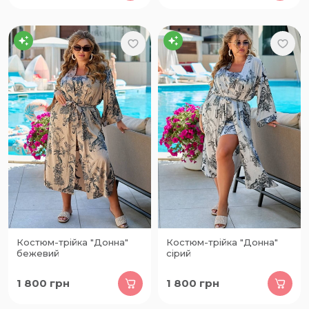
Костюм-трійка "Донна"
Костюм-трійка "Донна"
бежевий
сірий
1 800
грн
1 800
грн