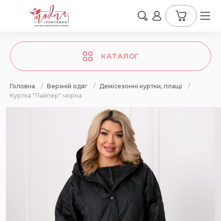
КАТАЛОГ
Головна
/
Верхній одяг
/
Демісезонні куртки, плащі
/
Куртка "Пайпер" чорна