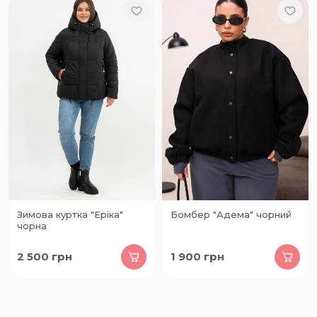
Зимова куртка "Еріка"
Бомбер "Адема" чорний
чорна
2 500
грн
1 900
грн