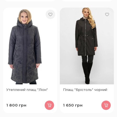
Утеплений плащ "Ліон"
Плащ "Брістоль" чорний
1 800
грн
1 650
грн