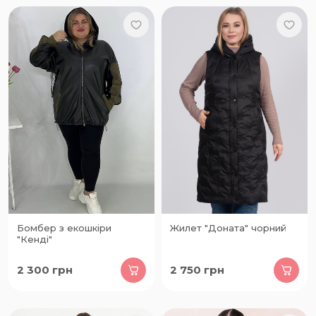
Бомбер з екошкіри
Жилет "Доната" чорний
"Кенді"
2 300
грн
2 750
грн