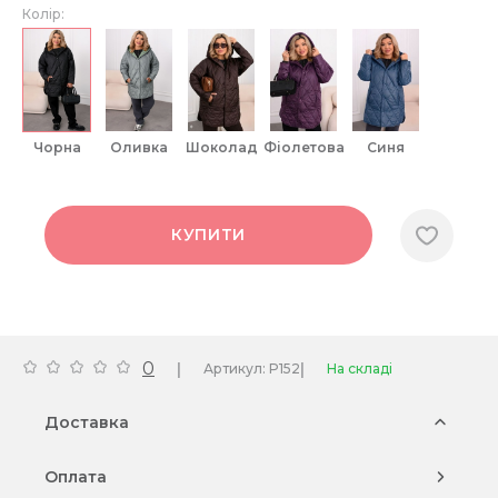
Колір:
чорна
оливка
шоколад
фіолетова
синя
КУПИТИ
0
|
|
Артикул: P152
На складі
Доставка
Оплата