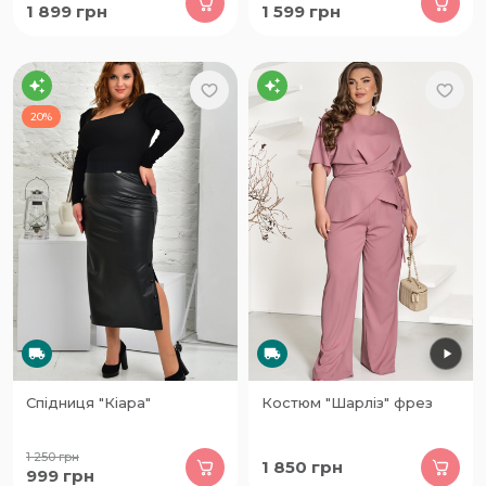
1 899
грн
1 599
грн
20%
Спідниця "Кіара"
Костюм "Шарліз" фрез
1 250
грн
1 850
грн
999
грн