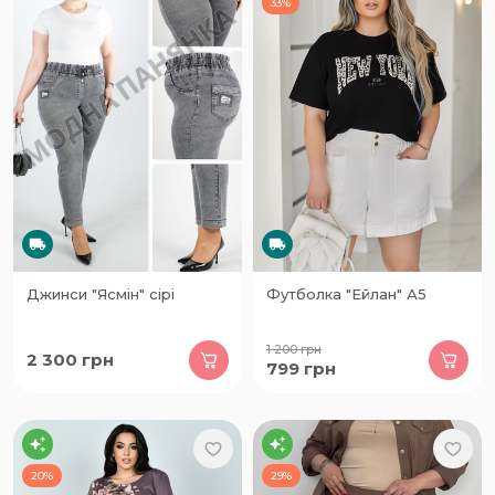
33%
Джинси "Ясмін" сірі
Футболка "Ейлан" А5
1 200
грн
2 300
грн
799
грн
20%
29%