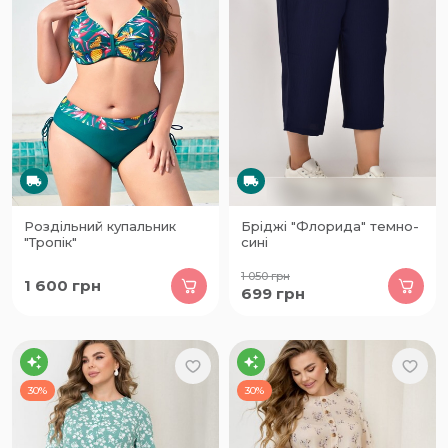
Роздільний купальник
Бріджі "Флорида" темно-
"Тропік"
сині
1 050
грн
1 600
грн
699
грн
30%
30%