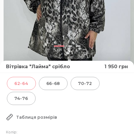
Вітрівка "Лайма" срібло
1 950
грн
62-64
66-68
70-72
74-76
Таблиця розмірів
Колір: