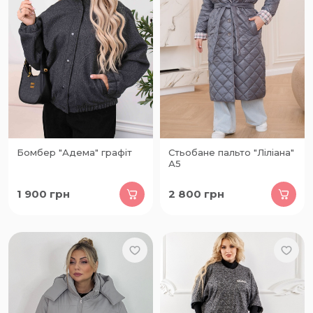
Бомбер "Адема" графіт
Стьобане пальто "Ліліана"
А5
1 900
грн
2 800
грн