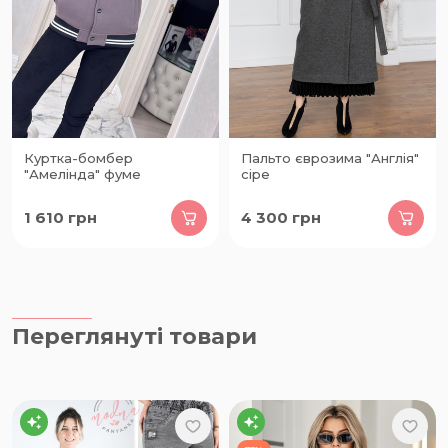
Куртка-бомбер
Пальто єврозима "Англія"
"Амелінда" фуме
сіре
1 610
грн
4 300
грн
Переглянуті товари