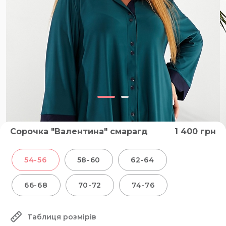
Сорочка "Валентина" смарагд
1 400
грн
54-56
58-60
62-64
66-68
70-72
74-76
Таблиця розмірів