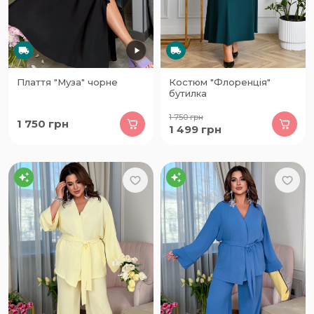
Плаття "Муза" чорне
Костюм "Флоренція"
бутилка
1 750
грн
1 750
грн
1 499
грн