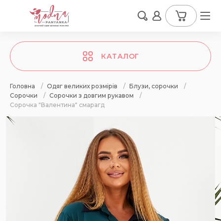
КАТАЛОГ
Головна
/
Одяг великих розмірів
/
Блузи, сорочки
/
Сорочки
/
Сорочки з довгим рукавом
/
Сорочка "Валентина" смарагд