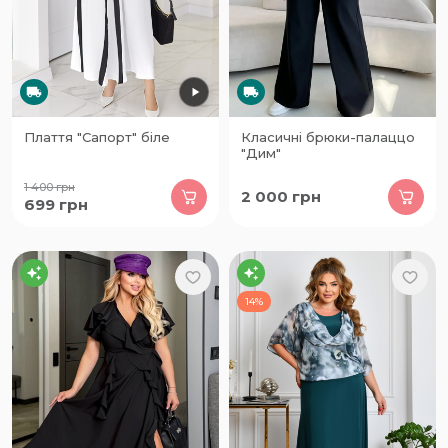
Плаття "Сапорт" біле
Класичні брюки-палаццо
"Дим"
1 400
грн
2 000
грн
699
грн
14%