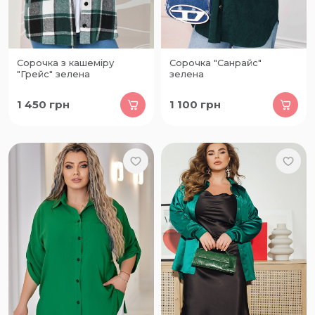
Сорочка з кашеміру
Сорочка "Санрайс"
"Грейс" зелена
зелена
1 450
грн
1 100
грн