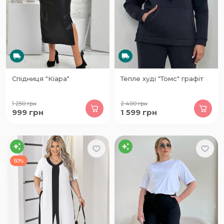
Спідниця "Кіара"
Тепле худі "Томс" графіт
1 250
грн
2 400
грн
999
грн
1 599
грн
50%