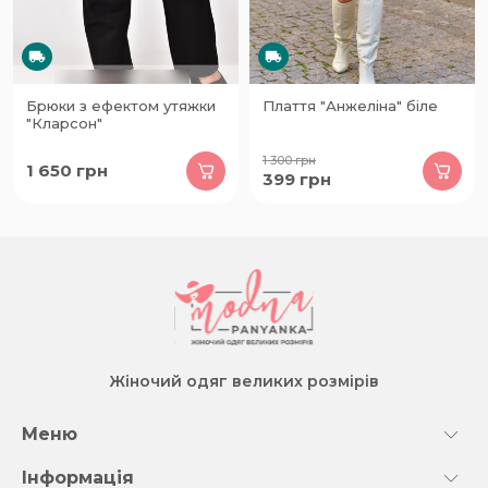
Брюки з ефектом утяжки
Плаття "Анжеліна" біле
"Кларсон"
1 300
грн
1 650
грн
399
грн
Жіночий одяг великих розмірів
Меню
Інформація