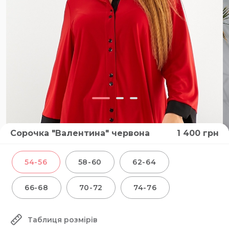
Сорочка "Валентина" червона
1 400
грн
54-56
58-60
62-64
66-68
70-72
74-76
Таблиця розмірів