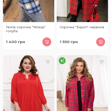
Тепла сорочка "Міледі"
Сорочка "Баунті" червона
голуба
1 400
грн
1 550
грн