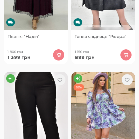
Плаття "Надін"
Тепла спідниця "Рівера"
1 800
грн
1 150
грн
1 399
грн
899
грн
69%