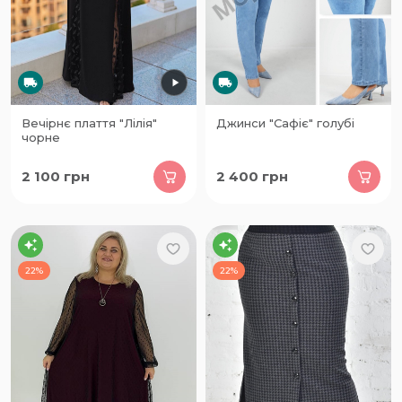
Вечірнє плаття "Лілія"
Джинси "Сафіє" голубі
чорне
2 100
грн
2 400
грн
22%
22%