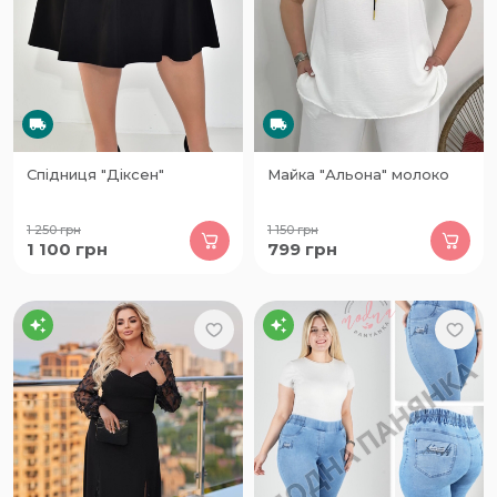
Спідниця "Діксен"
Майка "Альона" молоко
1 250
грн
1 150
грн
1 100
грн
799
грн