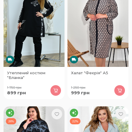
Утеплений костюм
Халат "Феєрія" А5
"Бланка"
1 750
грн
1 250
грн
899
грн
999
грн
26%
22%