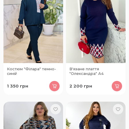
Костюм "Філара" темно-
В'язане плаття
синій
"Олександра" А4
1 350
грн
2 200
грн