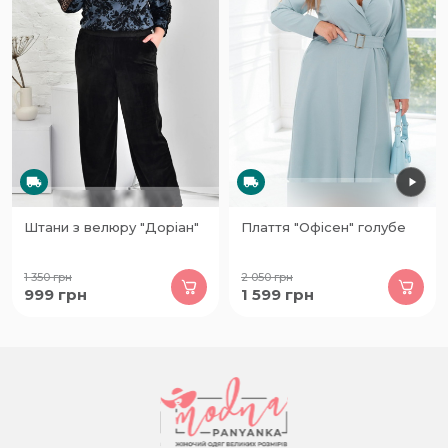
Штани з велюру "Доріан"
Плаття "Офісен" голубе
1 350
грн
2 050
грн
999
грн
1 599
грн