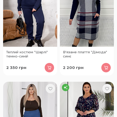
Теплий костюм "Шарлі"
В'язане плаття "Дімода"
темно-синій
синє
2 350
грн
2 200
грн