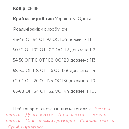
Колір:
синій.
Країна-виробник:
Україна, м. Одеса.
Реальні заміри виробу, см
46-48 ОГ 94 ОТ 92 OC 104 довжина 111
50-52 ОГ 102 ОТ 100 OC 112 довжина 112
54-56 ОГ 110 ОТ 108 OC 120 довжина 113
58-60 ОГ 118 ОТ 116 OC 128 довжина 114
62-64 ОГ 126 ОТ 124 OC 136 довжина 110
66-68 ОГ 134 ОТ 132 OC 144 довжина 107
Цей товар є також в інших категоріях:
Вечірні
плаття
Довгі плаття
Літні плаття
Нарядні
плаття
Одяг великих розмірів
Святкові плаття
Сукні, сарафани