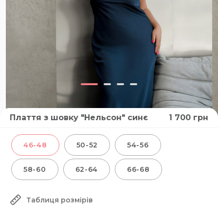
Плаття з шовку "Нельсон" синє
1 700
грн
46-48
50-52
54-56
58-60
62-64
66-68
Таблиця розмірів