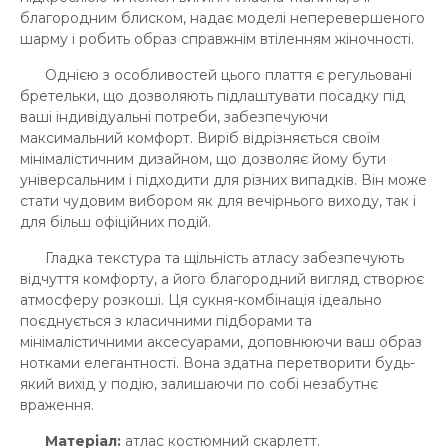
благородним блиском, надає моделі неперевершеного
шарму і робить образ справжнім втіленням жіночності.
Однією з особливостей цього плаття є регульовані
бретельки, що дозволяють підлаштувати посадку під
ваші індивідуальні потреби, забезпечуючи
максимальний комфорт. Виріб відрізняється своїм
мінімалістичним дизайном, що дозволяє йому бути
універсальним і підходити для різних випадків. Він може
стати чудовим вибором як для вечірнього виходу, так і
для більш офіційних подій.
Гладка текстура та щільність атласу забезпечують
відчуття комфорту, а його благородний вигляд створює
атмосферу розкоші. Ця сукня-комбінація ідеально
поєднується з класичними підборами та
мінімалістичними аксесуарами, доповнюючи ваш образ
нотками елегантності. Вона здатна перетворити будь-
який вихід у подію, залишаючи по собі незабутнє
враження.
Матеріал:
атлас костюмний скарлетт.