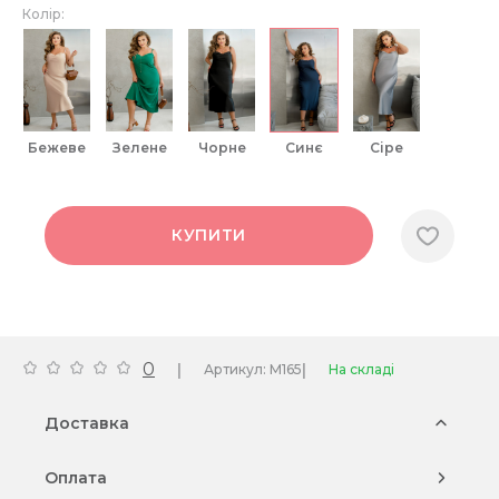
Колір:
бежеве
зелене
чорне
синє
сіре
КУПИТИ
0
|
|
Артикул: M165
На складі
Доставка
Оплата