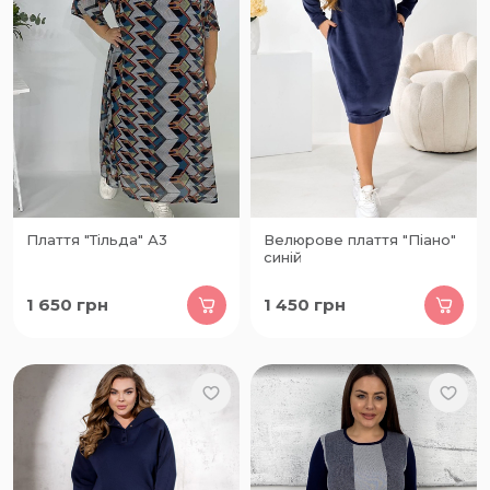
Плаття "Тільда" А3
Велюрове плаття "Піано"
синій
1 650
грн
1 450
грн