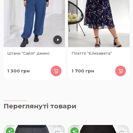
Штани "Сайлі" джинс
Плаття "Єлизавета"
1 300
грн
1 700
грн
Переглянуті товари