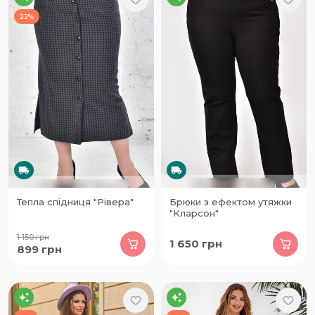
22%
Тепла спідниця "Рівера"
Брюки з ефектом утяжки
"Кларсон"
1 150
грн
1 650
грн
899
грн