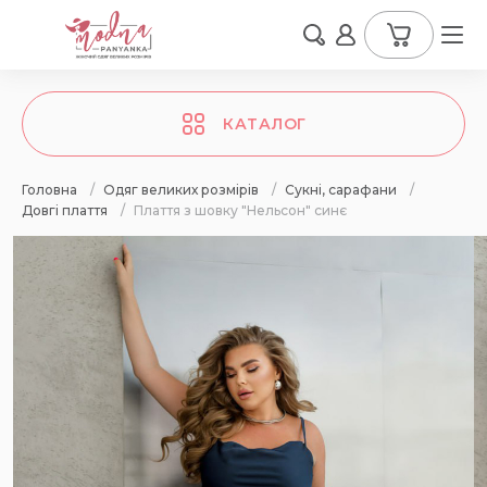
КАТАЛОГ
Головна
/
Одяг великих розмірів
/
Сукні, сарафани
/
Довгі плаття
/
Плаття з шовку "Нельсон" синє