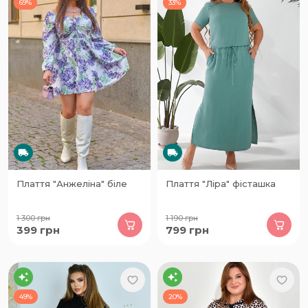
69%
33%
Плаття "Анжеліна" біле
Плаття "Ліра" фісташка
1 300
грн
1 190
грн
399
грн
799
грн
49%
20%