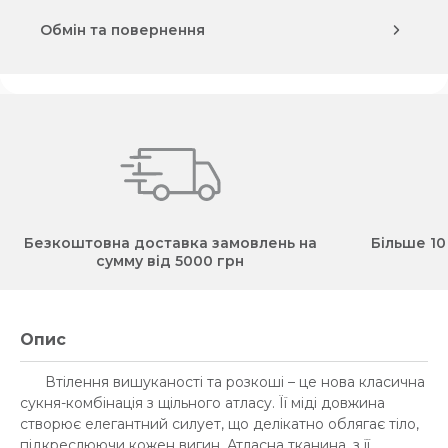
Обмін та повернення
Безкоштовна доставка замовлень на
Більше 10
сумму від 5000 грн
Опис
Втілення вишуканості та розкоші – це нова класична
сукня-комбінація з щільного атласу. Її міді довжина
створює елегантний силует, що делікатно облягає тіло,
підкреслюючи кожен вигин. Атласна тканина, з її