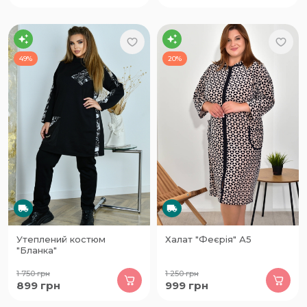
49%
20%
Утеплений костюм
Халат "Феєрія" А5
"Бланка"
1 750
грн
1 250
грн
899
грн
999
грн