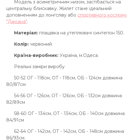
Модель з асиметричним низом, застібається на
центральну блискавку. Жилет стане ідеальний
доповненням до лонгсліву або
спортивного костюму
"Джоана"
.
Матеріал:
плащівка на утеплювачі синтепон 150.
Колір:
червоний.
Країна-виробник:
Україна, м.Одеса.
Реальні заміри виробу
50-52 ОГ - 118см, ОТ - 118см, ОБ - 124см довжина
80/87см
54-56 ОГ - 126см, ОТ - 126см, ОБ - 132см довжина
82/89см
58-60 ОГ - 134см, ОТ - 134см, ОБ - 140см довжина
84/91см
62-64 ОГ - 142см, ОТ - 142см, ОБ - 148см довжина
86/93см.