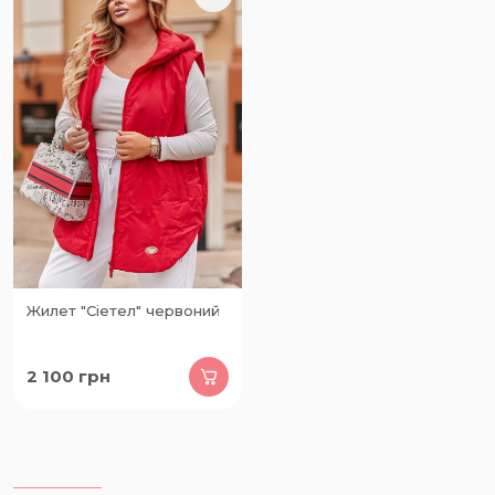
Жилет "Сіетел" червоний
2 100
грн