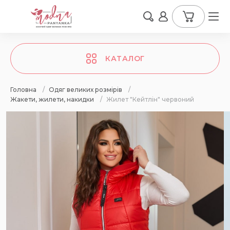
КАТАЛОГ
Головна
/
Одяг великих розмірів
/
Жакети, жилети, накидки
/
Жилет "Кейтлін" червоний