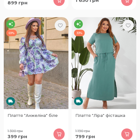
1 650
грн
899
грн
69%
33%
Плаття "Анжеліна" біле
Плаття "Ліра" фісташка
1 300
грн
1 190
грн
399
грн
799
грн