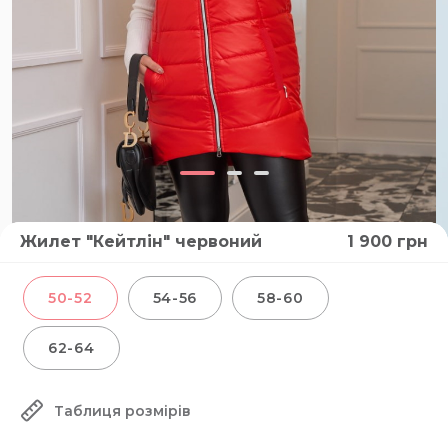
Жилет "Кейтлін" червоний
1 900
грн
50-52
54-56
58-60
62-64
Таблиця розмірів