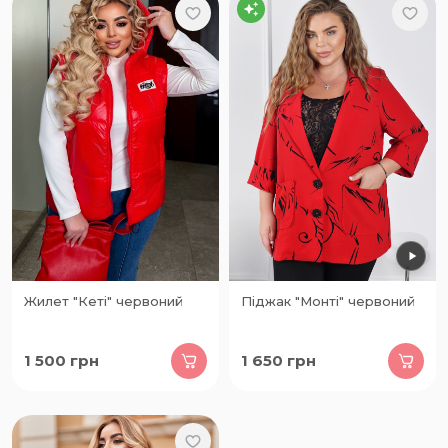
Жилет "Кеті" червоний
Піджак "Монті" червоний
1 500
грн
1 650
грн