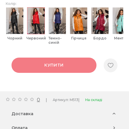
Колір:
чорний
червоний
темно-
гірчиця
бордо
ментол
синій
КУПИТИ
0
|
|
Артикул: M513
На складі
Доставка
Оплата