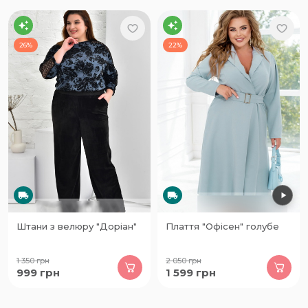
26%
22%
Штани з велюру "Доріан"
Плаття "Офісен" голубе
1 350
грн
2 050
грн
999
грн
1 599
грн