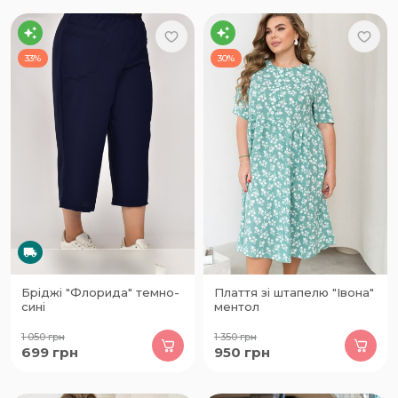
33%
30%
Бріджі "Флорида" темно-
Плаття зі штапелю "Івона"
сині
ментол
1 050
грн
1 350
грн
699
грн
950
грн