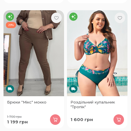
29%
Брюки "Мікс" мокко
Роздільний купальник
"Тропік"
1 700
грн
1 600
грн
1 199
грн