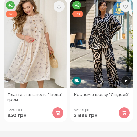
30%
17%
Плаття зі штапелю "Івона"
Костюм з шовку "Ліндсей"
крем
1 350
грн
3 500
грн
950
грн
2 899
грн