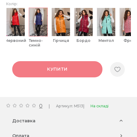
Колір:
червоний
темно-
гірчиця
бордо
ментол
фрез
синій
КУПИТИ
0
|
|
Артикул: M513
На складі
Доставка
Оплата