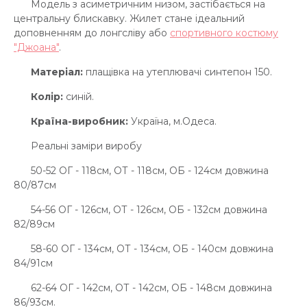
Модель з асиметричним низом, застібається на
центральну блискавку. Жилет стане ідеальний
доповненням до лонгсліву або
спортивного костюму
"Джоана"
.
Матеріал:
плащівка на утеплювачі синтепон 150.
Колір:
синій.
Країна-виробник:
Україна, м.Одеса.
Реальні заміри виробу
50-52 ОГ - 118см, ОТ - 118см, ОБ - 124см довжина
80/87см
54-56 ОГ - 126см, ОТ - 126см, ОБ - 132см довжина
82/89см
58-60 ОГ - 134см, ОТ - 134см, ОБ - 140см довжина
84/91см
62-64 ОГ - 142см, ОТ - 142см, ОБ - 148см довжина
86/93см.