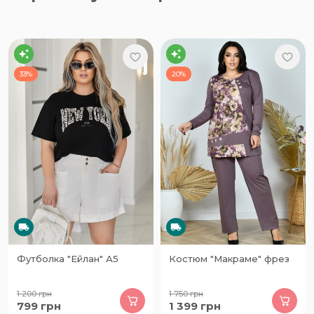
33%
20%
Футболка "Ейлан" А5
Костюм "Макраме" фрез
1 200
грн
1 750
грн
799
грн
1 399
грн