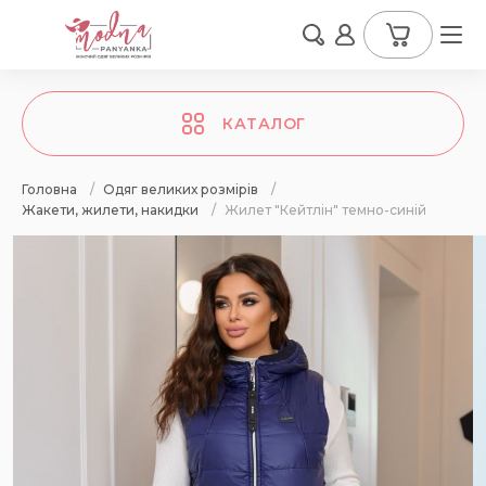
КАТАЛОГ
Головна
/
Одяг великих розмірів
/
Жакети, жилети, накидки
/
Жилет "Кейтлін" темно-синій