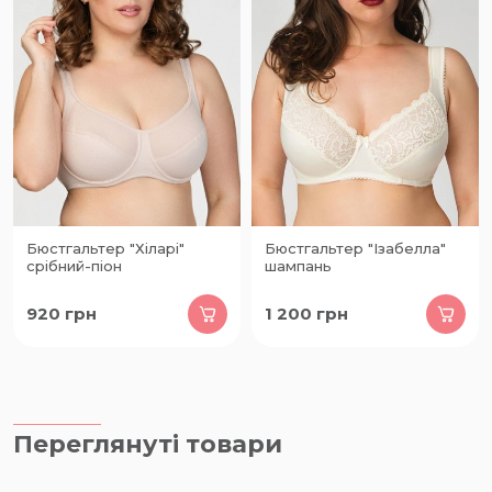
Бюстгальтер "Хіларі"
Бюстгальтер "Ізабелла"
срібний-піон
шампань
920
грн
1 200
грн
Переглянуті товари