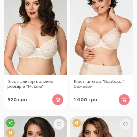
Бюстгальтер великих
Бюстгальтер "Барбара"
розмірів "Мілана"
бежевий
шампань
920
грн
1 000
грн