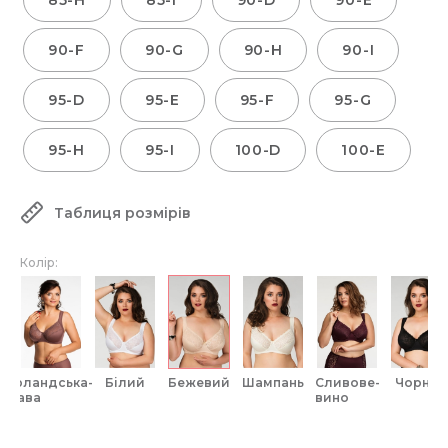
85-H
85-I
90-D
90-E
90-F
90-G
90-H
90-I
95-D
95-E
95-F
95-G
95-H
95-I
100-D
100-E
Таблиця розмірів
Колір:
ірландська-
білий
бежевий
шампань
сливове-
чорний
кава
вино