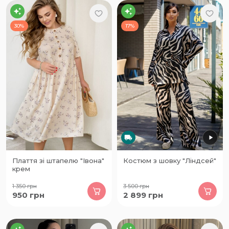
30%
17%
Плаття зі штапелю "Івона"
Костюм з шовку "Ліндсей"
крем
1 350
грн
3 500
грн
950
грн
2 899
грн