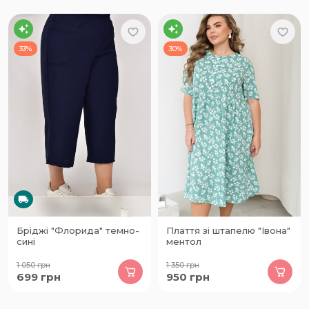
33%
30%
Бріджі "Флорида" темно-
Плаття зі штапелю "Івона"
сині
ментол
1 050
грн
1 350
грн
699
грн
950
грн