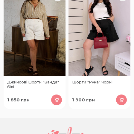
Джинсові шорти "Ванда"
Шорти "Руна" чорні
білі
1 850
грн
1 900
грн