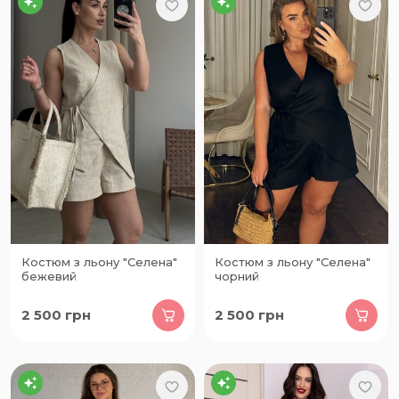
Костюм з льону "Селена"
Костюм з льону "Селена"
бежевий
чорний
2 500
грн
2 500
грн