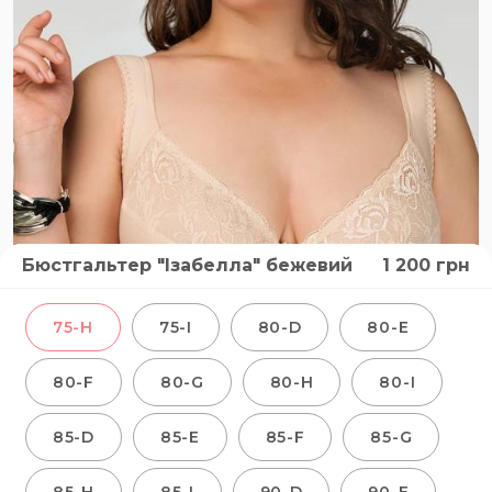
Бюстгальтер "Ізабелла" бежевий
1 200
грн
75-H
75-I
80-D
80-E
80-F
80-G
80-H
80-I
85-D
85-E
85-F
85-G