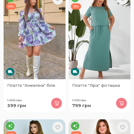
69%
33%
Плаття "Анжеліна" біле
Плаття "Ліра" фісташка
1 300
грн
1 190
грн
399
грн
799
грн