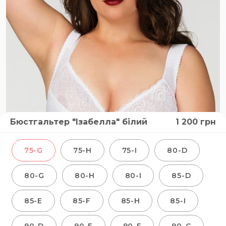
Бюстгальтер "Ізабелла" білий
1 200
грн
75-G
75-H
75-I
80-D
80-G
80-H
80-I
85-D
85-E
85-F
85-H
85-I