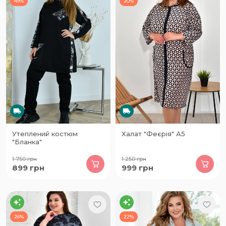
49%
20%
Утеплений костюм
Халат "Феєрія" А5
"Бланка"
1 750
грн
1 250
грн
899
грн
999
грн
26%
22%