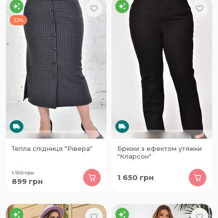
22%
Тепла спідниця "Рівера"
Брюки з ефектом утяжки
"Кларсон"
1 150
грн
1 650
грн
899
грн