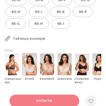
90-D
90-E
90-F
90-G
90-H
90-I
95-E
95-F
95-G
95-H
95-I
Таблиця розмірів
Колір:
ірландська-
білий
бежевий
шампань
сливове-
чорний
кава
вино
КУПИТИ