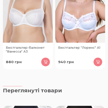
Бюстгальтер-балконет
Бюстгальтер "Лоренс" А1
"Ванесcа" А3
880
грн
940
грн
Переглянуті товари