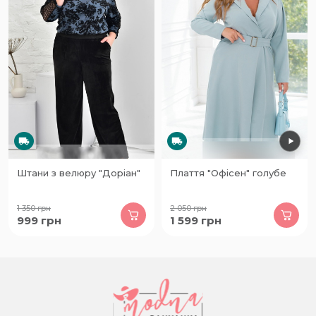
Штани з велюру "Доріан"
Плаття "Офісен" голубе
1 350
грн
2 050
грн
999
грн
1 599
грн