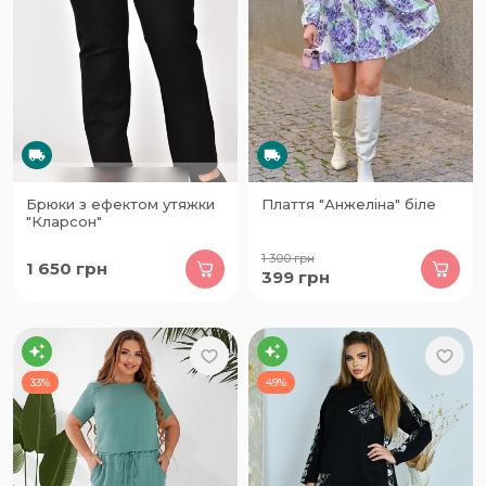
Брюки з ефектом утяжки
Плаття "Анжеліна" біле
"Кларсон"
1 300
грн
1 650
грн
399
грн
33%
49%