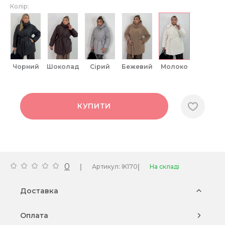
Колір:
чорний
шоколад
сірий
бежевий
молоко
КУПИТИ
0
|
|
Артикул: IK170
На складі
Доставка
Оплата