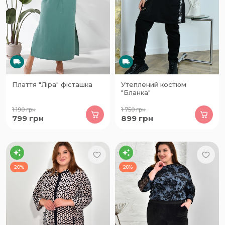
Плаття "Ліра" фісташка
Утеплений костюм
"Бланка"
1 190
грн
1 750
грн
799
грн
899
грн
20%
26%