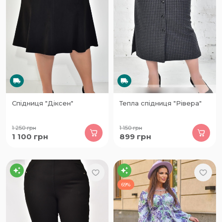
Спідниця "Діксен"
Тепла спідниця "Рівера"
1 250
грн
1 150
грн
1 100
грн
899
грн
69%