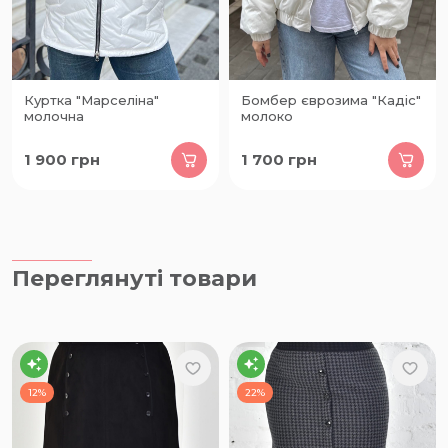
Куртка "Марселіна"
Бомбер єврозима "Кадіс"
молочна
молоко
1 900
грн
1 700
грн
Переглянуті товари
12%
22%