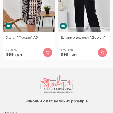
Халат "Феєрія" А5
Штани з велюру "Доріан"
1 250
грн
1 350
грн
999
грн
999
грн
Жіночий одяг великих розмірів