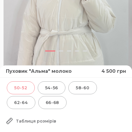
Пуховик "Альма" молоко
4 500
грн
50-52
54-56
58-60
62-64
66-68
Таблиця розмірів