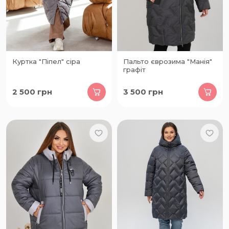
Куртка "Піпел" сіра
Пальто єврозима "Манія"
графіт
2 500
грн
3 500
грн