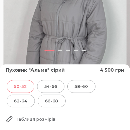
Пуховик "Альма" сірий
4 500
грн
50-52
54-56
58-60
62-64
66-68
Таблиця розмірів