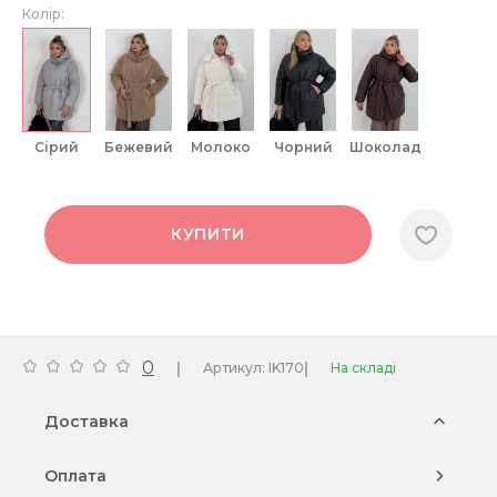
Колір:
сірий
бежевий
молоко
чорний
шоколад
КУПИТИ
0
|
|
Артикул: IK170
На складі
Доставка
Оплата