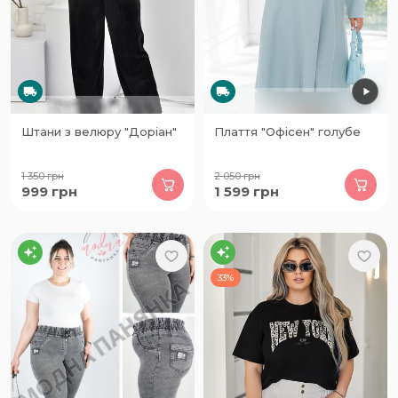
Штани з велюру "Доріан"
Плаття "Офісен" голубе
1 350
грн
2 050
грн
999
грн
1 599
грн
33%