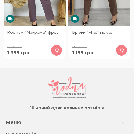
Костюм "Макраме" фрез
Брюки "Мікс" мокко
1 750
грн
1 700
грн
1 399
грн
1 199
грн
Жіночий одяг великих розмірів
Меню