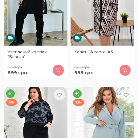
Утеплений костюм
Халат "Феєрія" А5
"Бланка"
1 750
грн
1 250
грн
899
грн
999
грн
26%
22%