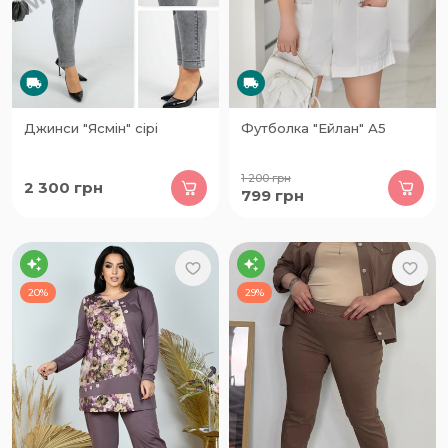
Джинси "Ясмін" сірі
Футболка "Ейлан" А5
1 200
грн
2 300
грн
799
грн
20%
29%