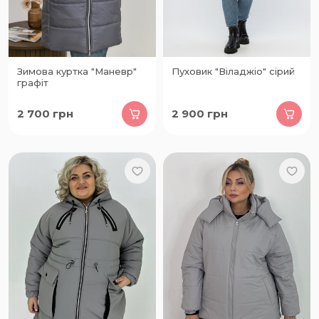
Зимова куртка "Маневр"
Пуховик "Віладжіо" сірий
графіт
2 700
грн
2 900
грн