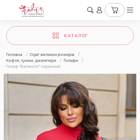
КАТАЛОГ
Головна
/
Одяг великих розмірів
/
Кофти, туніки, джемпери
/
Гольфи
/
Гольф "Валенсія" червоний