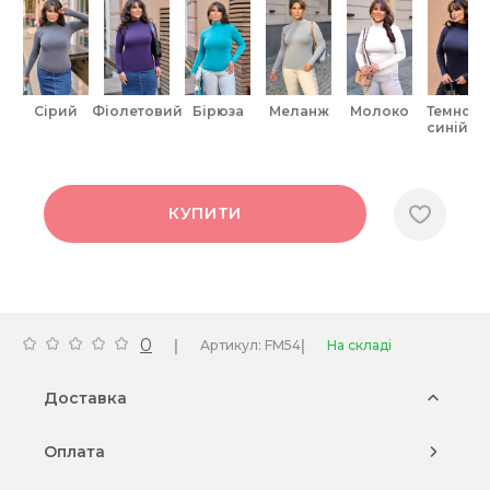
сірий
фіолетовий
бірюза
меланж
молоко
темно-
синій
КУПИТИ
0
|
|
Артикул: FM54
На складі
Доставка
Оплата