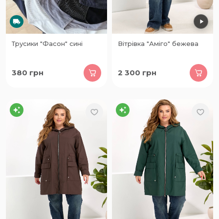
Трусики "Фасон" сині
Вітрівка "Аміго" бежева
380
грн
2 300
грн