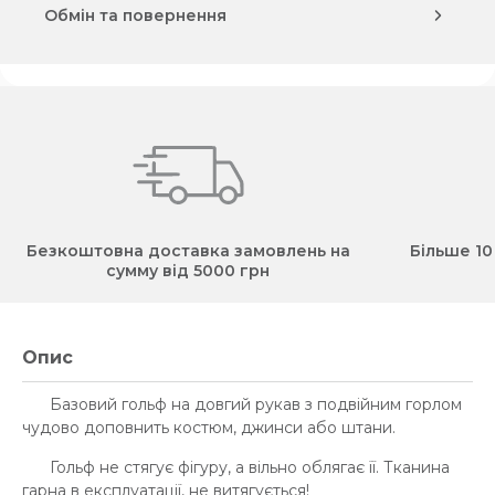
Обмін та повернення
Безкоштовна доставка замовлень на
Більше 10
сумму від 5000 грн
Опис
Базовий гольф на довгий рукав з подвійним горлом
чудово доповнить костюм, джинси або штани.
Гольф не стягує фігуру, а вільно облягає її. Тканина
гарна в експлуатації, не витягується!