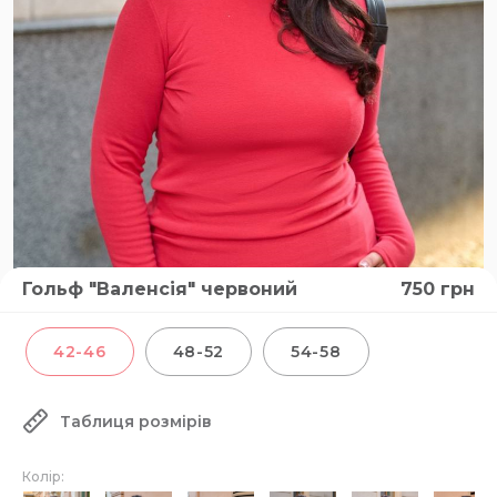
Гольф "Валенсія" червоний
750
грн
42-46
48-52
54-58
Таблиця розмірів
Колір: