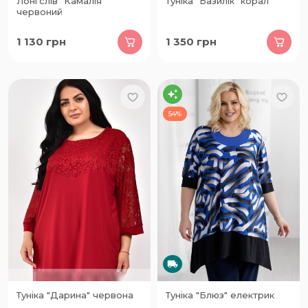
Лонгслів "Камалія"
Туніка "Базилік" корал
червоний
1 130
грн
1 350
грн
54%
Туніка "Дарина" червона
Туніка "Блюз" електрик