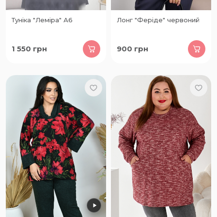
Туніка "Леміра" А6
Лонг "Феріде" червоний
1 550
грн
900
грн