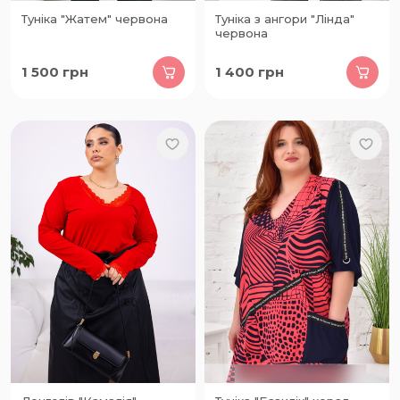
Туніка "Жатем" червона
Туніка з ангори "Лінда"
червона
1 500
грн
1 400
грн